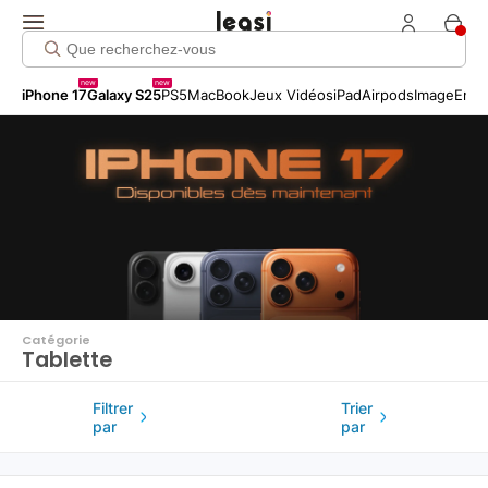
Click me!
new
new
iPhone 17
Galaxy S25
PS5
MacBook
Jeux Vidéos
iPad
Airpods
Image
Entr
Catégorie
Tablette
Filtrer
Trier
par
par