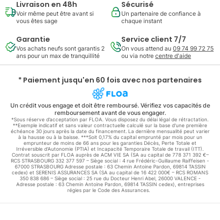
Livraison en 48h
Sécurisé
Voir même peut être avant si
Un partenaire de confiance à
vous êtes sage
chaque instant
Garantie
Service client 7/7
Vos achats neufs sont garantis 2
On vous attend au
09 74 99 72 75
ans pour un max de tranquillité
ou via notre
centre d'aide
* Paiement jusqu'en 60 fois avec nos partenaires
Un crédit vous engage et doit être remboursé. Vérifiez vos capacités de
remboursement avant de vous engager.
*Sous réserve d’acceptation par FLOA. Vous disposez du délai légal de rétractation.
**Exemple indicatif et sans valeur contractuelle calculé sur la base d'une première
échéance 30 jours après la date du financement. La dernière mensualité peut varier
à la hausse ou à la baisse. ***Soit 0,17% du capital emprunté par mois pour un
emprunteur de moins de 66 ans pour les garanties Décès, Perte Totale et
Irréversible d'Autonomie (PTIA) et Incapacité Temporaire Totale de travail (ITT).
Contrat souscrit par FLOA auprès de ACM VIE SA (SA au capital de 778 371 392 €–
RCS STRASBOURG 332 377 597 – Siège social : 4 rue Frédéric-Guillaume Raiffeisen -
67000 STRASBOURG Adresse postale : 63 Chemin Antoine Pardon, 69814 TASSIN
cedex) et SERENIS ASSURANCES SA (SA au capital de 16 422 000€ – RCS ROMANS
350 838 686 – Siège social : 25 rue du Docteur Henri Abel, 26000 VALENCE -
Adresse postale : 63 Chemin Antoine Pardon, 69814 TASSIN cedex), entreprises
régies par le Code des Assurances.