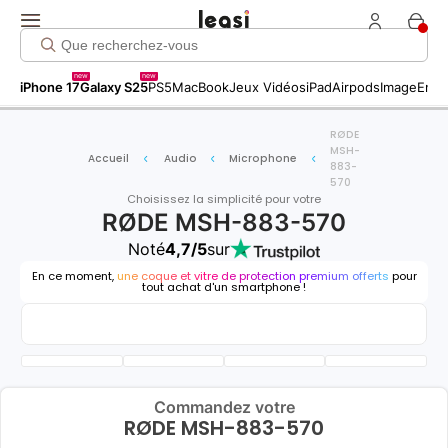
new
new
iPhone 17
Galaxy S25
PS5
MacBook
Jeux Vidéos
iPad
Airpods
Image
Entr
RØDE
MSH-
Accueil
Audio
Microphone
883-
570
Choisissez la simplicité pour votre
RØDE MSH-883-570
Noté
4,7/5
sur
En ce moment,
une coque et vitre de protection premium offerts
pour
tout achat d'un smartphone !
Commandez votre
RØDE MSH-883-570