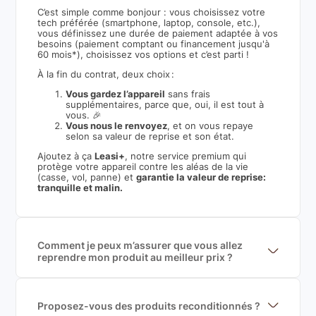
C’est simple comme bonjour : vous choisissez votre
tech préférée (smartphone, laptop, console, etc.),
vous définissez une durée de paiement adaptée à vos
besoins (paiement comptant ou financement jusqu'à
60 mois*), choisissez vos options et c’est parti !
À la fin du contrat, deux choix :
Vous gardez l’appareil
sans frais
supplémentaires, parce que, oui, il est tout à
vous. 🎉
Vous nous le renvoyez
, et on vous repaye
selon sa valeur de reprise et son état.
Ajoutez à ça
Leasi+
, notre service premium qui
protège votre appareil contre les aléas de la vie
(casse, vol, panne) et
garantie la valeur de reprise:
tranquille et malin.
Comment je peux m’assurer que vous allez
reprendre mon produit au meilleur prix ?
Nous sommes connecté à l’ensemble des plus gros
acteurs européens du marché ce qui nous permet de
mettre en concurrence de nombreuse offres et vous
garantir le meilleur prix de rachat. De plus, nous
Proposez-vous des produits reconditionnés ?
sommes rémunéré à la commission sur la valeur de