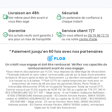
Livraison en 48h
Sécurisé
Voir même peut être avant si
Un partenaire de confiance à
vous êtes sage
chaque instant
Garantie
Service client 7/7
Vos achats neufs sont garantis 2
On vous attend au
09 74 99 72 75
ans pour un max de tranquillité
ou via notre
centre d'aide
* Paiement jusqu'en 60 fois avec nos partenaires
Un crédit vous engage et doit être remboursé. Vérifiez vos capacités de
remboursement avant de vous engager.
*Sous réserve d’acceptation par FLOA. Vous disposez du délai légal de rétractation.
**Exemple indicatif et sans valeur contractuelle calculé sur la base d'une première
échéance 30 jours après la date du financement. La dernière mensualité peut varier
à la hausse ou à la baisse. ***Soit 0,17% du capital emprunté par mois pour un
emprunteur de moins de 66 ans pour les garanties Décès, Perte Totale et
Irréversible d'Autonomie (PTIA) et Incapacité Temporaire Totale de travail (ITT).
Contrat souscrit par FLOA auprès de ACM VIE SA (SA au capital de 778 371 392 €–
RCS STRASBOURG 332 377 597 – Siège social : 4 rue Frédéric-Guillaume Raiffeisen -
67000 STRASBOURG Adresse postale : 63 Chemin Antoine Pardon, 69814 TASSIN
cedex) et SERENIS ASSURANCES SA (SA au capital de 16 422 000€ – RCS ROMANS
350 838 686 – Siège social : 25 rue du Docteur Henri Abel, 26000 VALENCE -
Adresse postale : 63 Chemin Antoine Pardon, 69814 TASSIN cedex), entreprises
régies par le Code des Assurances.