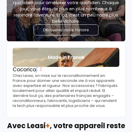
quotidien pour améliorer votre quotidien. Chaque
jour, vous êtes de plus en plus nombreux à
rejoindre l’aventure. Et ça, c’est un peu notre plus
belle victoire.
Découvrez notre histoire
Made in France
Cocorico
Chez Leasi, on mise sur le reconditionnement en
France pour donner une seconde vie à vos appareils
avec expertise et rigueur. Nos accessoires ? Fabriqués
localement pour allier qualité et impact réduit. Et
derrière tout ça, des partenaires français engagés –
reconditionneurs, fabricants, logisticiens – qui rendent
la tech plus responsable et plus proche de vous.
Avec Leasi
+
, votre appareil reste