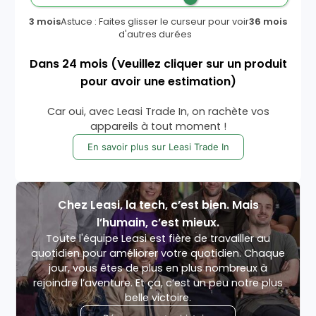
3 mois
Astuce : Faites glisser le curseur pour voir
36 mois
d'autres durées
Dans
24
mois
(Veuillez cliquer sur un produit
pour avoir une estimation)
Car oui, avec Leasi Trade In, on rachète vos
appareils à tout moment !
En savoir plus sur Leasi Trade In
Chez Leasi, la tech, c’est bien. Mais
l’humain, c’est mieux.
Toute l'équipe Leasi est fière de travailler au
quotidien pour améliorer votre quotidien. Chaque
jour, vous êtes de plus en plus nombreux à
rejoindre l’aventure. Et ça, c’est un peu notre plus
belle victoire.