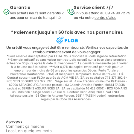
Garantie
Service client 7/7
Vos achats neufs sont garantis 2
On vous attend au
09 74 99 72 75
ans pour un max de tranquillité
ou via notre
centre d'aide
* Paiement jusqu'en 60 fois avec nos partenaires
Un crédit vous engage et doit être remboursé. Vérifiez vos capacités de
remboursement avant de vous engager.
*Sous réserve d’acceptation par FLOA. Vous disposez du délai légal de rétractation.
**Exemple indicatif et sans valeur contractuelle calculé sur la base d'une première
échéance 30 jours après la date du financement. La dernière mensualité peut varier
à la hausse ou à la baisse. ***Soit 0,17% du capital emprunté par mois pour un
emprunteur de moins de 66 ans pour les garanties Décès, Perte Totale et
Irréversible d'Autonomie (PTIA) et Incapacité Temporaire Totale de travail (ITT).
Contrat souscrit par FLOA auprès de ACM VIE SA (SA au capital de 778 371 392 €–
RCS STRASBOURG 332 377 597 – Siège social : 4 rue Frédéric-Guillaume Raiffeisen -
67000 STRASBOURG Adresse postale : 63 Chemin Antoine Pardon, 69814 TASSIN
cedex) et SERENIS ASSURANCES SA (SA au capital de 16 422 000€ – RCS ROMANS
350 838 686 – Siège social : 25 rue du Docteur Henri Abel, 26000 VALENCE -
Adresse postale : 63 Chemin Antoine Pardon, 69814 TASSIN cedex), entreprises
régies par le Code des Assurances.
A propos
Comment ça marche
Leasi, en quelques mots