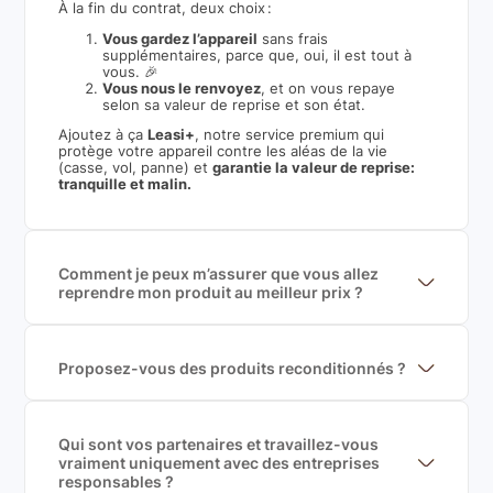
À la fin du contrat, deux choix :
Vous gardez l’appareil
sans frais
supplémentaires, parce que, oui, il est tout à
vous. 🎉
Vous nous le renvoyez
, et on vous repaye
selon sa valeur de reprise et son état.
Ajoutez à ça
Leasi+
, notre service premium qui
protège votre appareil contre les aléas de la vie
(casse, vol, panne) et
garantie la valeur de reprise:
tranquille et malin.
Comment je peux m’assurer que vous allez
reprendre mon produit au meilleur prix ?
Nous sommes connecté à l’ensemble des plus gros
acteurs européens du marché ce qui nous permet de
mettre en concurrence de nombreuse offres et vous
garantir le meilleur prix de rachat. De plus, nous
Proposez-vous des produits reconditionnés ?
sommes rémunéré à la commission sur la valeur de
Nous proposons des produits neufs et
rachat du produit (cette commission est
reconditionnés. Nous travaillons exclusivement avec
exclusivement payé par les acheteurs).
des fournisseurs de renoms, ne proposons que des
produits officiels de grandes marques et du
Qui sont vos partenaires et travaillez-vous
reconditionné de haute qualité
vraiment uniquement avec des entreprises
responsables ?