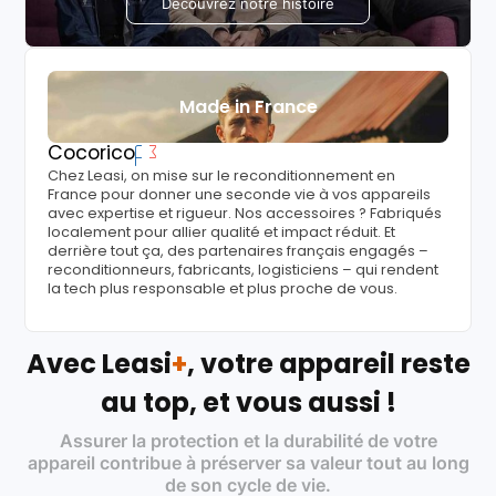
Découvrez notre histoire
Made in France
Cocorico
Chez Leasi, on mise sur le reconditionnement en
France pour donner une seconde vie à vos appareils
avec expertise et rigueur. Nos accessoires ? Fabriqués
localement pour allier qualité et impact réduit. Et
derrière tout ça, des partenaires français engagés –
reconditionneurs, fabricants, logisticiens – qui rendent
la tech plus responsable et plus proche de vous.
Avec Leasi
+
, votre appareil reste
au top, et vous aussi !
Assurer la protection et la durabilité de votre
appareil contribue à préserver sa valeur tout au long
de son cycle de vie.