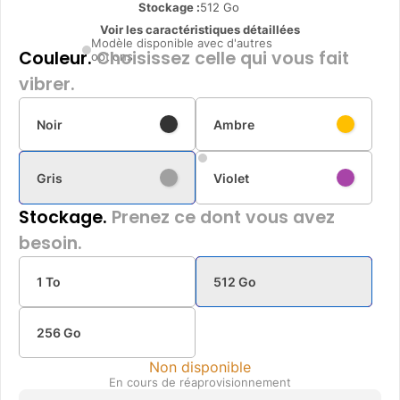
Stockage :
512 Go
Voir les caractéristiques détaillées
Modèle disponible avec d'autres
Couleur.
Choisissez celle qui vous fait
options
vibrer.
Noir
Ambre
Gris
Violet
Stockage.
Prenez ce dont vous avez
besoin.
1 To
512 Go
256 Go
Non disponible
En cours de réaprovisionnement