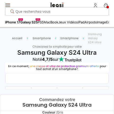
new
new
iPhone 17
Galaxy S25
PS5
MacBook
Jeux Vidéos
iPad
Airpods
Image
Entr
Samsung
Accueil
Smartphone
Smartphone
Galaxy
S24 Ultra
Choisissez la simplicité pour votre
Samsung Galaxy S24 Ultra
Noté
4,7/5
sur
En ce moment,
une coque et vitre de protection premium offerts
pour
tout achat d'un smartphone !
Commandez votre
Samsung Galaxy S24 Ultra
Couleur :
Gris