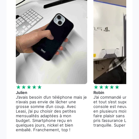
★★★★★
★★★★★
Julien
Robin
J’avais besoin d’un téléphone mais je
J’ai commandé une PS5
n’avais pas envie de lâcher une
et tout s’est super bie
grosse somme d’un coup. Avec
console est neuve, et 
Leasi, j’ai pu choisir des petites
en plusieurs mois m’a 
mensualités adaptées à mon
faire plaisir sans stress.
budget. Smartphone reçu en
pris l’assurance Leasi+
quelques jours, nickel et bien
tranquille. Super expér
emballé. Franchement, top !