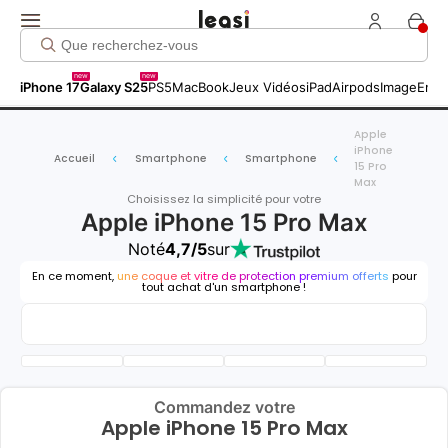
new
new
iPhone 17
Galaxy S25
PS5
MacBook
Jeux Vidéos
iPad
Airpods
Image
Entr
Apple
iPhone
Accueil
Smartphone
Smartphone
15 Pro
Max
Choisissez la simplicité pour votre
Apple iPhone 15 Pro Max
Noté
4,7/5
sur
En ce moment,
une coque et vitre de protection premium offerts
pour
tout achat d'un smartphone !
Commandez votre
Apple iPhone 15 Pro Max