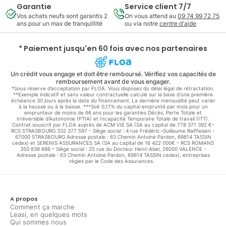
Garantie
Service client 7/7
Vos achats neufs sont garantis 2
On vous attend au
09 74 99 72 75
ans pour un max de tranquillité
ou via notre
centre d'aide
* Paiement jusqu'en 60 fois avec nos partenaires
Un crédit vous engage et doit être remboursé. Vérifiez vos capacités de
remboursement avant de vous engager.
*Sous réserve d’acceptation par FLOA. Vous disposez du délai légal de rétractation.
**Exemple indicatif et sans valeur contractuelle calculé sur la base d'une première
échéance 30 jours après la date du financement. La dernière mensualité peut varier
à la hausse ou à la baisse. ***Soit 0,17% du capital emprunté par mois pour un
emprunteur de moins de 66 ans pour les garanties Décès, Perte Totale et
Irréversible d'Autonomie (PTIA) et Incapacité Temporaire Totale de travail (ITT).
Contrat souscrit par FLOA auprès de ACM VIE SA (SA au capital de 778 371 392 €–
RCS STRASBOURG 332 377 597 – Siège social : 4 rue Frédéric-Guillaume Raiffeisen -
67000 STRASBOURG Adresse postale : 63 Chemin Antoine Pardon, 69814 TASSIN
cedex) et SERENIS ASSURANCES SA (SA au capital de 16 422 000€ – RCS ROMANS
350 838 686 – Siège social : 25 rue du Docteur Henri Abel, 26000 VALENCE -
Adresse postale : 63 Chemin Antoine Pardon, 69814 TASSIN cedex), entreprises
régies par le Code des Assurances.
A propos
Comment ça marche
Leasi, en quelques mots
Qui sommes nous