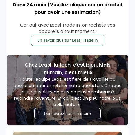
Dans
24
mois
(Veuillez cliquer sur un produit
pour avoir une estimation)
Car oui, avec Leasi Trade In, on rachète vos
appareils à tout moment !
En savoir plus sur Leasi Trade In
Chez Leasi, la tech, c’est bien. Mais
l’humain, c’est mieux.
Toute l'équipe Leasi est fière de travailler au
quotidien pour améliorer votre quotidien. Chaque
jour, vous êtes de plus en plus nombreux à
rejoindre l’aventure. Et ça, c’est un peu notre plus
belle victoire.
Découvrez notre histoire