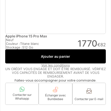
Apple iPhone 15 Pro Max
Neuf
1770
Couleur :
Titane blanc
€
82
Stockage :
512 Go
Ajouter au panier
Voir les conditions
UN CRÉDIT VOUS ENGAGE ET DOIT ÊTRE REMBOURSÉ. VÉRIFIEZ
VOS CAPACITÉS DE REMBOURSEMENT AVANT DE VOUS
ENGAGER.
Faites-vous accompagner pour votre commande.
Contacter sur
Échanger avec
Whatsapp
Bumblebee
Contacter par E-mail