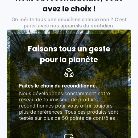
Labels environnementaux & qualité de nos partenaires
:
avez le choix !
Certifications ADEME / ISO 14001 pour le
On mérite tous une deuxième chance non ? C'est
traitement des déchets électroniques (DEEE)
Produits testés et vérifiés selon des standards
pareil avec nos appareils du quotidien.
rigoureux (80 à 100 points de contrôle en
fonction des produits)
Respect des normes RAEE, RoHS, et du
référentiel QualiRepar (bonus réparation)
Faisons tous un geste
pour la planète
Faites le choix du reconditionné.
Nous développons constamment notre
réseau de fournisseur de produits
reconditionnés pour vous offrir toujours
plus de références. Tous ces produits sont
testés sur plus de 50 points de contrôles !