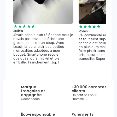
★★★★★
★★★★★
Julien
Robin
J’avais besoin d’un téléphone mais je
J’ai commandé une PS5
n’avais pas envie de lâcher une
et tout s’est super bie
grosse somme d’un coup. Avec
console est neuve, et 
Leasi, j’ai pu choisir des petites
en plusieurs mois m’a 
mensualités adaptées à mon
faire plaisir sans stress.
budget. Smartphone reçu en
pris l’assurance Leasi+
quelques jours, nickel et bien
tranquille. Super expér
emballé. Franchement, top !
Marque
+30 000 comptes
française et
clients
engagnée
Un petit pas pour
Cocoricoooo
l'homme ...
Éco-responsable
Paiements