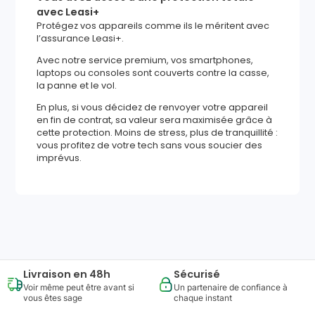
avec Leasi+
Protégez vos appareils comme ils le méritent avec
l’assurance Leasi+.
Avec notre service premium, vos smartphones,
laptops ou consoles sont couverts contre la casse,
la panne et le vol.
En plus, si vous décidez de renvoyer votre appareil
en fin de contrat, sa valeur sera maximisée grâce à
cette protection. Moins de stress, plus de tranquillité :
vous profitez de votre tech sans vous soucier des
imprévus.
1770
,
82
€
Ajouter au panier
Reprise minimum
garantie
553
€
Livraison en 48h
Sécurisé
Voir même peut être avant si
Un partenaire de confiance à
vous êtes sage
chaque instant