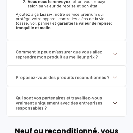
Vous nous le renvoyez
, et on vous repaye
selon sa valeur de reprise et son état.
Ajoutez à ça
Leasi+
, notre service premium qui
protège votre appareil contre les aléas de la vie
(casse, vol, panne) et
garantie la valeur de reprise:
tranquille et malin.
Comment je peux m’assurer que vous allez
reprendre mon produit au meilleur prix ?
Nous sommes connecté à l’ensemble des plus gros
acteurs européens du marché ce qui nous permet de
mettre en concurrence de nombreuse offres et vous
garantir le meilleur prix de rachat. De plus, nous
Proposez-vous des produits reconditionnés ?
sommes rémunéré à la commission sur la valeur de
Nous proposons des produits neufs et
rachat du produit (cette commission est
reconditionnés. Nous travaillons exclusivement avec
exclusivement payé par les acheteurs).
des fournisseurs de renoms, ne proposons que des
produits officiels de grandes marques et du
Qui sont vos partenaires et travaillez-vous
reconditionné de haute qualité
vraiment uniquement avec des entreprises
responsables ?
Oui, chez Leasi, on sélectionne nos partenaires avec
soin, et
on travaille uniquement avec des acteurs
Français et Européen, engagés dans une démarche
écoresponsable, éthique, et de qualité.
Neuf ou reconditionné, vous