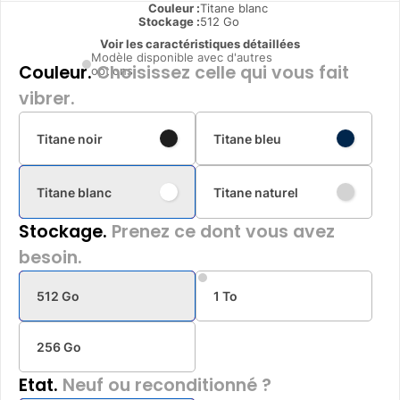
Couleur :
Titane blanc
Stockage :
512 Go
Voir les caractéristiques détaillées
Modèle disponible avec d'autres
Couleur.
Choisissez celle qui vous fait
options
vibrer.
Titane noir
Titane bleu
Titane blanc
Titane naturel
Stockage.
Prenez ce dont vous avez
besoin.
512 Go
1 To
256 Go
Etat.
Neuf ou reconditionné ?