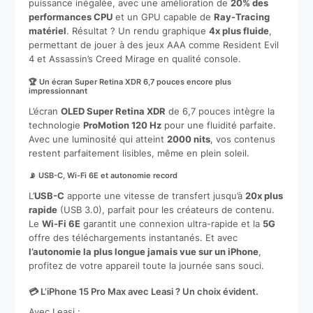
puissance inégalée, avec une amélioration de
20% des
performances CPU
et un GPU capable de
Ray-Tracing
matériel
. Résultat ? Un rendu graphique
4x plus fluide
,
permettant de jouer à des jeux AAA comme Resident Evil
4 et Assassin’s Creed Mirage en qualité console.
🏆 Un écran Super Retina XDR 6,7 pouces encore plus
impressionnant
L’écran
OLED Super Retina XDR
de 6,7 pouces intègre la
technologie
ProMotion 120 Hz
pour une fluidité parfaite.
Avec une luminosité qui atteint
2000 nits
, vos contenus
restent parfaitement lisibles, même en plein soleil.
📡 USB-C, Wi-Fi 6E et autonomie record
L’
USB-C
apporte une vitesse de transfert jusqu’à
20x plus
rapide
(USB 3.0), parfait pour les créateurs de contenu.
Le
Wi-Fi 6E
garantit une connexion ultra-rapide et la
5G
offre des téléchargements instantanés. Et avec
l’autonomie la plus longue jamais vue sur un iPhone
,
profitez de votre appareil toute la journée sans souci.
💳 L’iPhone 15 Pro Max avec Leasi ? Un choix évident.
Avec Leasi :