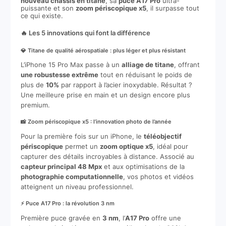
nouveau châssis en titane
, sa
puce A17 Pro
ultra-
puissante et son
zoom périscopique x5
, il surpasse tout
ce qui existe.
🔥 Les 5 innovations qui font la différence
💎 Titane de qualité aérospatiale : plus léger et plus résistant
L’iPhone 15 Pro Max passe à un
alliage de titane
, offrant
une robustesse extrême
tout en réduisant le poids de
plus de
10%
par rapport à l’acier inoxydable. Résultat ?
Une meilleure prise en main et un design encore plus
premium.
📸 Zoom périscopique x5 : l’innovation photo de l’année
Pour la première fois sur un iPhone, le
téléobjectif
périscopique
permet un
zoom optique x5
, idéal pour
capturer des détails incroyables à distance. Associé au
capteur principal 48 Mpx
et aux optimisations de la
photographie computationnelle
, vos photos et vidéos
atteignent un niveau professionnel.
⚡ Puce A17 Pro : la révolution 3 nm
Première puce gravée en
3 nm
, l’
A17 Pro
offre une