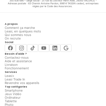
350 838 686 – Siège social : 25 rue du Docteur Henri Abel, 26000 VALENCE -
Adresse postale : 63 Chemin Antoine Pardon, 69814 TASSIN cedex), entreprises
régies par le Code des Assurances.
A propos
Comment ça marche
Leasi, en quelques mots
Qui sommes nous
On recrute
Social
Besoin d'aide ?
Contactez-nous
Aide et assistance
Livraison
Fonctionnement
Services
Leasi+
Leasi Trade In
Revendre vos appareils
Top catégories
Smartphone
Jeux Vidéo
Ordinateur
Tablette
Photo