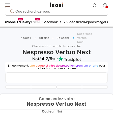
new
new
iPhone 17
Galaxy S25
PS5
MacBook
Jeux Vidéos
iPad
Airpods
Image
Entr
Nespresso
Accueil
Cuisine
Boissons
Vertuo
Next
Choisissez la simplicité pour votre
Nespresso Vertuo Next
Noté
4,7/5
sur
En ce moment,
une coque et vitre de protection premium offerts
pour
tout achat d'un smartphone !
Commandez votre
Nespresso Vertuo Next
Couleur :
Noir