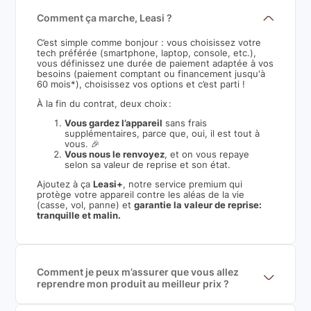
Comment ça marche, Leasi ?
C’est simple comme bonjour : vous choisissez votre
tech préférée (smartphone, laptop, console, etc.),
vous définissez une durée de paiement adaptée à vos
besoins (paiement comptant ou financement jusqu'à
60 mois*), choisissez vos options et c’est parti !
À la fin du contrat, deux choix :
Vous gardez l’appareil
sans frais
supplémentaires, parce que, oui, il est tout à
vous. 🎉
Vous nous le renvoyez
, et on vous repaye
selon sa valeur de reprise et son état.
Ajoutez à ça
Leasi+
, notre service premium qui
protège votre appareil contre les aléas de la vie
(casse, vol, panne) et
garantie la valeur de reprise:
tranquille et malin.
Comment je peux m’assurer que vous allez
reprendre mon produit au meilleur prix ?
Nous sommes connecté à l’ensemble des plus gros
acteurs européens du marché ce qui nous permet de