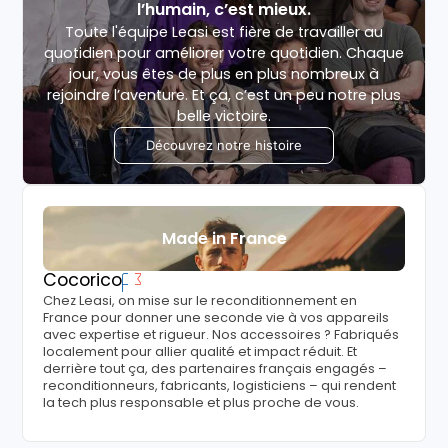
l’humain, c’est mieux.
Toute l'équipe Leasi est fière de travailler au
quotidien pour améliorer votre quotidien. Chaque
jour, vous êtes de plus en plus nombreux à
rejoindre l’aventure. Et ça, c’est un peu notre plus
belle victoire.
Découvrez notre histoire
Made in France
Cocorico
Chez Leasi, on mise sur le reconditionnement en
France pour donner une seconde vie à vos appareils
avec expertise et rigueur. Nos accessoires ? Fabriqués
localement pour allier qualité et impact réduit. Et
derrière tout ça, des partenaires français engagés –
reconditionneurs, fabricants, logisticiens – qui rendent
la tech plus responsable et plus proche de vous.