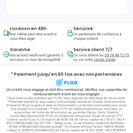
Livraison en 48h
Sécurisé
Voir même peut être avant si
Un partenaire de confiance à
vous êtes sage
chaque instant
Garantie
Service client 7/7
Vos achats neufs sont garantis 2
On vous attend au
09 74 99 72 75
ans pour un max de tranquillité
ou via notre
centre d'aide
* Paiement jusqu'en 60 fois avec nos partenaires
Un crédit vous engage et doit être remboursé. Vérifiez vos capacités de
remboursement avant de vous engager.
*Sous réserve d’acceptation par FLOA. Vous disposez du délai légal de rétractation.
**Exemple indicatif et sans valeur contractuelle calculé sur la base d'une première
échéance 30 jours après la date du financement. La dernière mensualité peut varier
à la hausse ou à la baisse. ***Soit 0,17% du capital emprunté par mois pour un
emprunteur de moins de 66 ans pour les garanties Décès, Perte Totale et
Irréversible d'Autonomie (PTIA) et Incapacité Temporaire Totale de travail (ITT).
Contrat souscrit par FLOA auprès de ACM VIE SA (SA au capital de 778 371 392 €–
RCS STRASBOURG 332 377 597 – Siège social : 4 rue Frédéric-Guillaume Raiffeisen -
67000 STRASBOURG Adresse postale : 63 Chemin Antoine Pardon, 69814 TASSIN
cedex) et SERENIS ASSURANCES SA (SA au capital de 16 422 000€ – RCS ROMANS