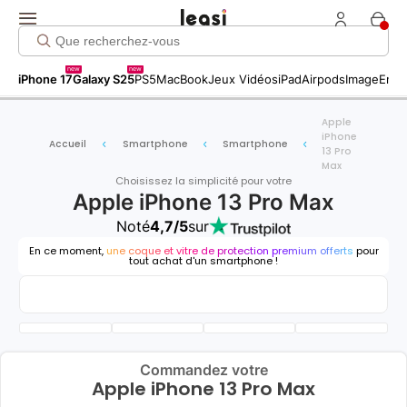
new
new
iPhone 17
Galaxy S25
PS5
MacBook
Jeux Vidéos
iPad
Airpods
Image
Entr
Apple
iPhone
Accueil
Smartphone
Smartphone
13 Pro
Max
Choisissez la simplicité pour votre
Apple iPhone 13 Pro Max
Noté
4,7/5
sur
En ce moment,
une coque et vitre de protection premium offerts
pour
tout achat d'un smartphone !
Commandez votre
Apple iPhone 13 Pro Max