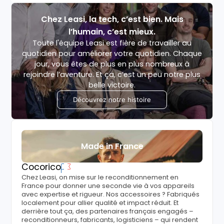
Chez Leasi, la tech, c’est bien. Mais
l’humain, c’est mieux.
Toute l'équipe Leasi est fière de travailler au
quotidien pour améliorer votre quotidien. Chaque
jour, vous êtes de plus en plus nombreux à
rejoindre l’aventure. Et ça, c’est un peu notre plus
belle victoire.
Découvrez notre histoire
Made in France
Cocorico
Chez Leasi, on mise sur le reconditionnement en
France pour donner une seconde vie à vos appareils
avec expertise et rigueur. Nos accessoires ? Fabriqués
localement pour allier qualité et impact réduit. Et
derrière tout ça, des partenaires français engagés –
reconditionneurs, fabricants, logisticiens – qui rendent