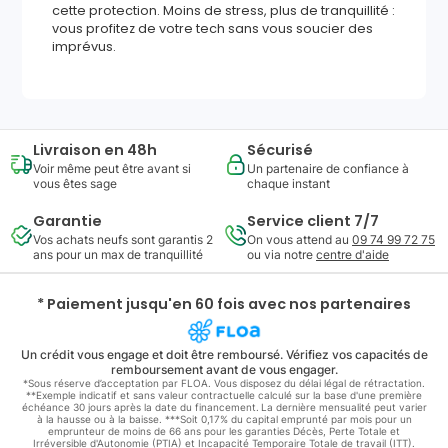
cette protection. Moins de stress, plus de tranquillité :
vous profitez de votre tech sans vous soucier des
imprévus.
Livraison en 48h
Sécurisé
Voir même peut être avant si
Un partenaire de confiance à
vous êtes sage
chaque instant
Garantie
Service client 7/7
Vos achats neufs sont garantis 2
On vous attend au
09 74 99 72 75
ans pour un max de tranquillité
ou via notre
centre d'aide
* Paiement jusqu'en 60 fois avec nos partenaires
Un crédit vous engage et doit être remboursé. Vérifiez vos capacités de
remboursement avant de vous engager.
*Sous réserve d’acceptation par FLOA. Vous disposez du délai légal de rétractation.
**Exemple indicatif et sans valeur contractuelle calculé sur la base d'une première
échéance 30 jours après la date du financement. La dernière mensualité peut varier
à la hausse ou à la baisse. ***Soit 0,17% du capital emprunté par mois pour un
emprunteur de moins de 66 ans pour les garanties Décès, Perte Totale et
Irréversible d'Autonomie (PTIA) et Incapacité Temporaire Totale de travail (ITT).