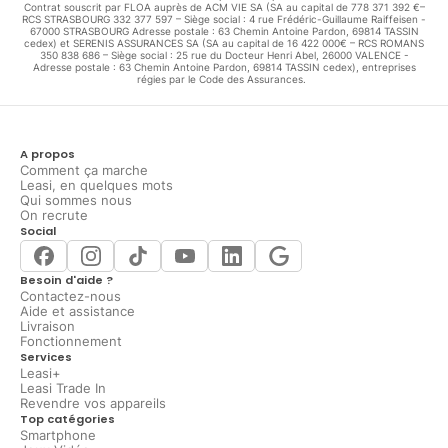
Contrat souscrit par FLOA auprès de ACM VIE SA (SA au capital de 778 371 392 €–
RCS STRASBOURG 332 377 597 – Siège social : 4 rue Frédéric-Guillaume Raiffeisen -
67000 STRASBOURG Adresse postale : 63 Chemin Antoine Pardon, 69814 TASSIN
cedex) et SERENIS ASSURANCES SA (SA au capital de 16 422 000€ – RCS ROMANS
350 838 686 – Siège social : 25 rue du Docteur Henri Abel, 26000 VALENCE -
Adresse postale : 63 Chemin Antoine Pardon, 69814 TASSIN cedex), entreprises
régies par le Code des Assurances.
A propos
Comment ça marche
Leasi, en quelques mots
Qui sommes nous
On recrute
Social
Besoin d'aide ?
Contactez-nous
Aide et assistance
Livraison
Fonctionnement
Services
Leasi+
Leasi Trade In
Revendre vos appareils
Top catégories
Smartphone