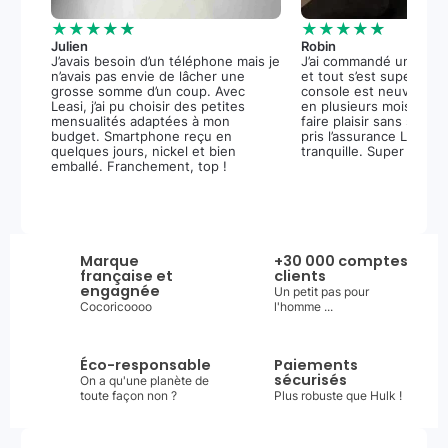
★★★★★
★★★★★
Julien
Robin
J’avais besoin d’un téléphone mais je
J’ai commandé une PS5
n’avais pas envie de lâcher une
et tout s’est super bie
grosse somme d’un coup. Avec
console est neuve, et 
Leasi, j’ai pu choisir des petites
en plusieurs mois m’a 
mensualités adaptées à mon
faire plaisir sans stress.
budget. Smartphone reçu en
pris l’assurance Leasi+
quelques jours, nickel et bien
tranquille. Super expér
emballé. Franchement, top !
Marque
+30 000 comptes
française et
clients
engagnée
Un petit pas pour
Cocoricoooo
l'homme ...
Éco-responsable
Paiements
sécurisés
On a qu'une planète de
toute façon non ?
Plus robuste que Hulk !