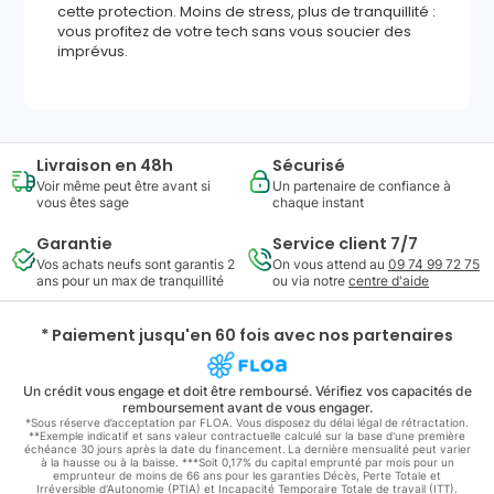
cette protection. Moins de stress, plus de tranquillité :
vous profitez de votre tech sans vous soucier des
imprévus.
Livraison en 48h
Sécurisé
Voir même peut être avant si
Un partenaire de confiance à
vous êtes sage
chaque instant
Garantie
Service client 7/7
Vos achats neufs sont garantis 2
On vous attend au
09 74 99 72 75
ans pour un max de tranquillité
ou via notre
centre d'aide
* Paiement jusqu'en 60 fois avec nos partenaires
Un crédit vous engage et doit être remboursé. Vérifiez vos capacités de
remboursement avant de vous engager.
*Sous réserve d’acceptation par FLOA. Vous disposez du délai légal de rétractation.
**Exemple indicatif et sans valeur contractuelle calculé sur la base d'une première
échéance 30 jours après la date du financement. La dernière mensualité peut varier
à la hausse ou à la baisse. ***Soit 0,17% du capital emprunté par mois pour un
emprunteur de moins de 66 ans pour les garanties Décès, Perte Totale et
Irréversible d'Autonomie (PTIA) et Incapacité Temporaire Totale de travail (ITT).