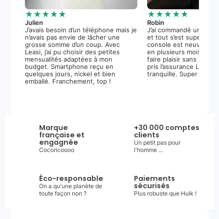
★★★★★
★★★★★
Julien
Robin
J’avais besoin d’un téléphone mais je
J’ai commandé une PS5
n’avais pas envie de lâcher une
et tout s’est super bie
grosse somme d’un coup. Avec
console est neuve, et 
Leasi, j’ai pu choisir des petites
en plusieurs mois m’a 
mensualités adaptées à mon
faire plaisir sans stress.
budget. Smartphone reçu en
pris l’assurance Leasi+
quelques jours, nickel et bien
tranquille. Super expér
emballé. Franchement, top !
Marque
+30 000 comptes
française et
clients
engagnée
Un petit pas pour
Cocoricoooo
l'homme ...
Éco-responsable
Paiements
sécurisés
On a qu'une planète de
toute façon non ?
Plus robuste que Hulk !