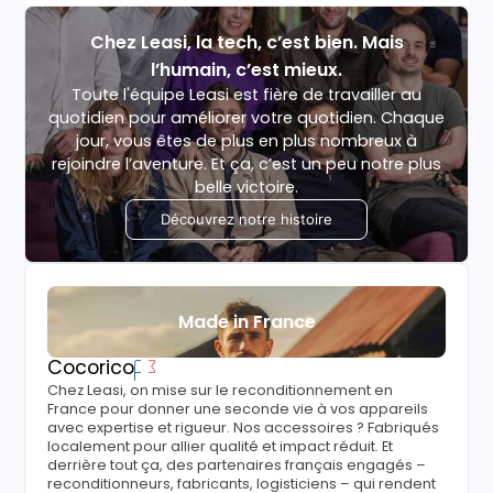
Chez Leasi, la tech, c’est bien. Mais
l’humain, c’est mieux.
Toute l'équipe Leasi est fière de travailler au
quotidien pour améliorer votre quotidien. Chaque
jour, vous êtes de plus en plus nombreux à
rejoindre l’aventure. Et ça, c’est un peu notre plus
belle victoire.
Découvrez notre histoire
Made in France
Cocorico
Chez Leasi, on mise sur le reconditionnement en
France pour donner une seconde vie à vos appareils
avec expertise et rigueur. Nos accessoires ? Fabriqués
localement pour allier qualité et impact réduit. Et
derrière tout ça, des partenaires français engagés –
reconditionneurs, fabricants, logisticiens – qui rendent