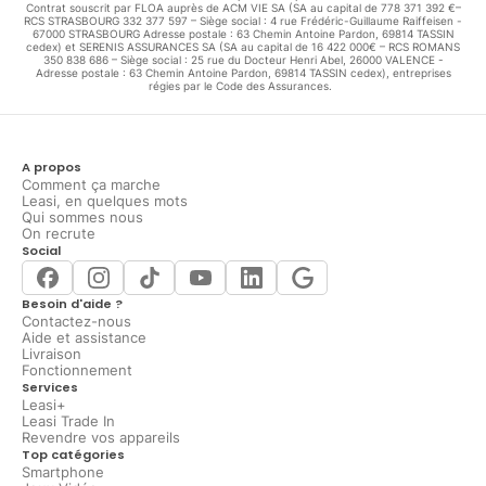
Contrat souscrit par FLOA auprès de ACM VIE SA (SA au capital de 778 371 392 €–
RCS STRASBOURG 332 377 597 – Siège social : 4 rue Frédéric-Guillaume Raiffeisen -
67000 STRASBOURG Adresse postale : 63 Chemin Antoine Pardon, 69814 TASSIN
cedex) et SERENIS ASSURANCES SA (SA au capital de 16 422 000€ – RCS ROMANS
350 838 686 – Siège social : 25 rue du Docteur Henri Abel, 26000 VALENCE -
Adresse postale : 63 Chemin Antoine Pardon, 69814 TASSIN cedex), entreprises
régies par le Code des Assurances.
A propos
Comment ça marche
Leasi, en quelques mots
Qui sommes nous
On recrute
Social
Besoin d'aide ?
Contactez-nous
Aide et assistance
Livraison
Fonctionnement
Services
Leasi+
Leasi Trade In
Revendre vos appareils
Top catégories
Smartphone