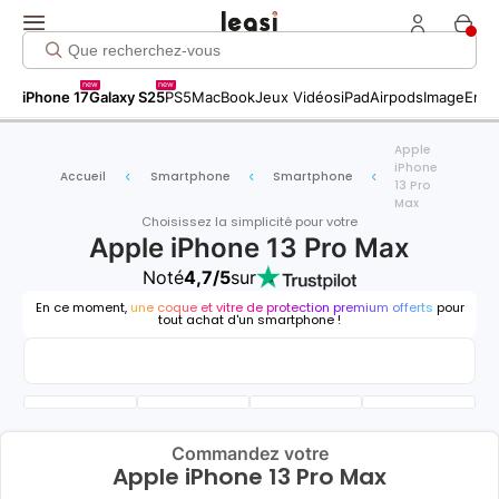
new
new
iPhone 17
Galaxy S25
PS5
MacBook
Jeux Vidéos
iPad
Airpods
Image
Entr
Apple
iPhone
Accueil
Smartphone
Smartphone
13 Pro
Max
Choisissez la simplicité pour votre
Apple iPhone 13 Pro Max
Noté
4,7/5
sur
En ce moment,
une coque et vitre de protection premium offerts
pour
tout achat d'un smartphone !
Commandez votre
Apple iPhone 13 Pro Max