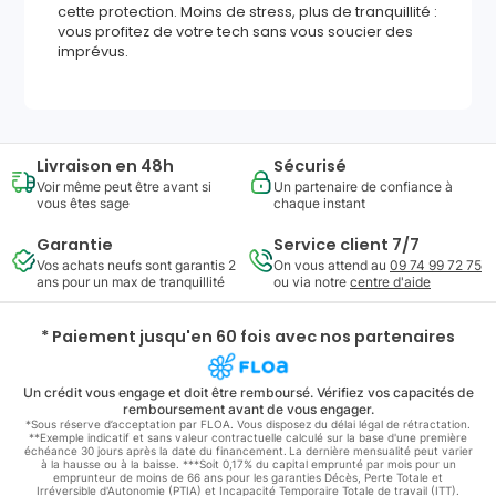
cette protection. Moins de stress, plus de tranquillité :
vous profitez de votre tech sans vous soucier des
imprévus.
Livraison en 48h
Sécurisé
Voir même peut être avant si
Un partenaire de confiance à
vous êtes sage
chaque instant
Garantie
Service client 7/7
Vos achats neufs sont garantis 2
On vous attend au
09 74 99 72 75
ans pour un max de tranquillité
ou via notre
centre d'aide
* Paiement jusqu'en 60 fois avec nos partenaires
Un crédit vous engage et doit être remboursé. Vérifiez vos capacités de
remboursement avant de vous engager.
*Sous réserve d’acceptation par FLOA. Vous disposez du délai légal de rétractation.
**Exemple indicatif et sans valeur contractuelle calculé sur la base d'une première
échéance 30 jours après la date du financement. La dernière mensualité peut varier
à la hausse ou à la baisse. ***Soit 0,17% du capital emprunté par mois pour un
emprunteur de moins de 66 ans pour les garanties Décès, Perte Totale et
Irréversible d'Autonomie (PTIA) et Incapacité Temporaire Totale de travail (ITT).