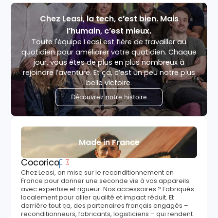
Chez Leasi, la tech, c’est bien. Mais
l’humain, c’est mieux.
Toute l'équipe Leasi est fière de travailler au
quotidien pour améliorer votre quotidien. Chaque
jour, vous êtes de plus en plus nombreux à
rejoindre l’aventure. Et ça, c’est un peu notre plus
belle victoire.
Découvrez notre histoire
Made in France
Cocorico
Chez Leasi, on mise sur le reconditionnement en
France pour donner une seconde vie à vos appareils
avec expertise et rigueur. Nos accessoires ? Fabriqués
localement pour allier qualité et impact réduit. Et
derrière tout ça, des partenaires français engagés –
reconditionneurs, fabricants, logisticiens – qui rendent