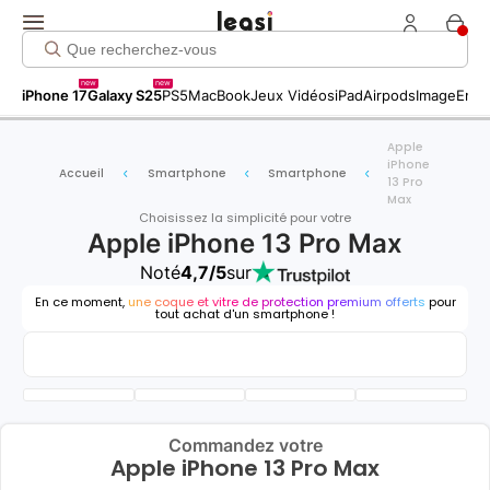
new
new
iPhone 17
Galaxy S25
PS5
MacBook
Jeux Vidéos
iPad
Airpods
Image
Entr
Apple
iPhone
Accueil
Smartphone
Smartphone
13 Pro
Max
Choisissez la simplicité pour votre
Apple iPhone 13 Pro Max
Noté
4,7/5
sur
En ce moment,
une coque et vitre de protection premium offerts
pour
tout achat d'un smartphone !
Commandez votre
Apple iPhone 13 Pro Max