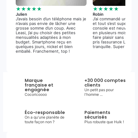
★★★★★
★★★★★
Julien
Robin
J’avais besoin d’un téléphone mais je
J’ai commandé une PS5
n’avais pas envie de lâcher une
et tout s’est super bie
grosse somme d’un coup. Avec
console est neuve, et 
Leasi, j’ai pu choisir des petites
en plusieurs mois m’a 
mensualités adaptées à mon
faire plaisir sans stress.
budget. Smartphone reçu en
pris l’assurance Leasi+
quelques jours, nickel et bien
tranquille. Super expér
emballé. Franchement, top !
Marque
+30 000 comptes
française et
clients
engagnée
Un petit pas pour
Cocoricoooo
l'homme ...
Éco-responsable
Paiements
sécurisés
On a qu'une planète de
toute façon non ?
Plus robuste que Hulk !