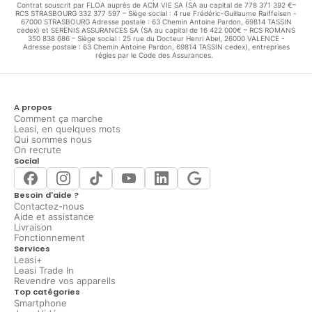
Contrat souscrit par FLOA auprès de ACM VIE SA (SA au capital de 778 371 392 €–
RCS STRASBOURG 332 377 597 – Siège social : 4 rue Frédéric-Guillaume Raiffeisen -
67000 STRASBOURG Adresse postale : 63 Chemin Antoine Pardon, 69814 TASSIN
cedex) et SERENIS ASSURANCES SA (SA au capital de 16 422 000€ – RCS ROMANS
350 838 686 – Siège social : 25 rue du Docteur Henri Abel, 26000 VALENCE -
Adresse postale : 63 Chemin Antoine Pardon, 69814 TASSIN cedex), entreprises
régies par le Code des Assurances.
A propos
Comment ça marche
Leasi, en quelques mots
Qui sommes nous
On recrute
Social
Besoin d'aide ?
Contactez-nous
Aide et assistance
Livraison
Fonctionnement
Services
Leasi+
Leasi Trade In
Revendre vos appareils
Top catégories
Smartphone