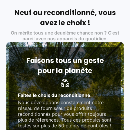
Français et Européen, engagés dans une démarche
écoresponsable, éthique, et de qualité.
Neuf ou reconditionné, vous
Labels environnementaux & qualité de nos partenaires
:
avez le choix !
Certifications ADEME / ISO 14001 pour le
On mérite tous une deuxième chance non ? C'est
traitement des déchets électroniques (DEEE)
Produits testés et vérifiés selon des standards
pareil avec nos appareils du quotidien.
rigoureux (80 à 100 points de contrôle en
fonction des produits)
Respect des normes RAEE, RoHS, et du
référentiel QualiRepar (bonus réparation)
Faisons tous un geste
pour la planète
Faites le choix du reconditionné.
Nous développons constamment notre
réseau de fournisseur de produits
reconditionnés pour vous offrir toujours
plus de références. Tous ces produits sont
testés sur plus de 50 points de contrôles !