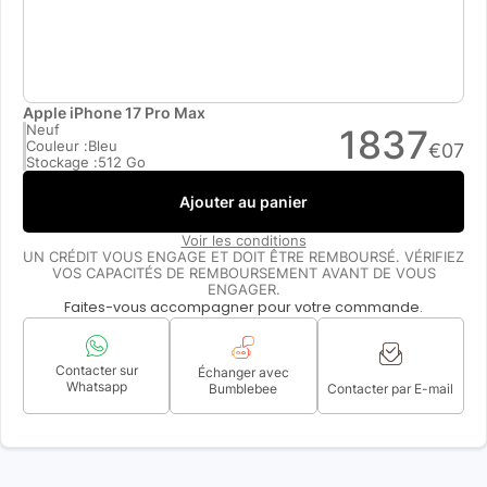
Apple iPhone 17 Pro Max
Neuf
1837
Couleur :
Bleu
€
07
Stockage :
512 Go
Ajouter au panier
Voir les conditions
UN CRÉDIT VOUS ENGAGE ET DOIT ÊTRE REMBOURSÉ. VÉRIFIEZ
VOS CAPACITÉS DE REMBOURSEMENT AVANT DE VOUS
ENGAGER.
Faites-vous accompagner pour votre commande.
Contacter sur
Échanger avec
Whatsapp
Bumblebee
Contacter par E-mail