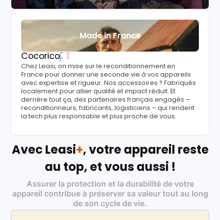
Made in France
Cocorico
Chez Leasi, on mise sur le reconditionnement en
France pour donner une seconde vie à vos appareils
avec expertise et rigueur. Nos accessoires ? Fabriqués
localement pour allier qualité et impact réduit. Et
derrière tout ça, des partenaires français engagés –
reconditionneurs, fabricants, logisticiens – qui rendent
la tech plus responsable et plus proche de vous.
Avec Leasi
+
, votre appareil reste
au top, et vous aussi !
Assurer la protection et la durabilité de votre
appareil contribue à préserver sa valeur tout au long
de son cycle de vie.