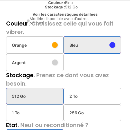
Couleur :
Bleu
Stockage :
512 Go
Voir les caractéristiques détaillées
Modèle disponible avec d'autres
Couleur.
Choisissez celle qui vous fait
options
vibrer.
Orange
Bleu
Argent
Stockage.
Prenez ce dont vous avez
besoin.
512 Go
2 To
1 To
256 Go
Etat.
Neuf ou reconditionné ?