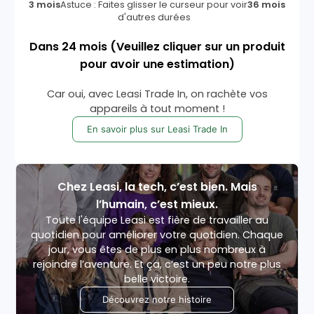
3 mois
Astuce : Faites glisser le curseur pour voir
36 mois
d'autres durées
Dans
24
mois
(Veuillez cliquer sur un produit
pour avoir une estimation)
Car oui, avec Leasi Trade In, on rachète vos
appareils à tout moment !
En savoir plus sur Leasi Trade In
Chez Leasi, la tech, c’est bien. Mais
l’humain, c’est mieux.
Toute l'équipe Leasi est fière de travailler au
quotidien pour améliorer votre quotidien. Chaque
jour, vous êtes de plus en plus nombreux à
rejoindre l’aventure. Et ça, c’est un peu notre plus
belle victoire.
Découvrez notre histoire