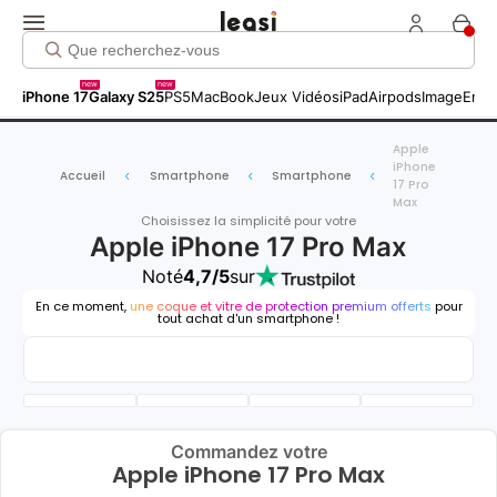
new
new
iPhone 17
Galaxy S25
PS5
MacBook
Jeux Vidéos
iPad
Airpods
Image
Entr
Apple
iPhone
Accueil
Smartphone
Smartphone
17 Pro
Max
Choisissez la simplicité pour votre
Apple iPhone 17 Pro Max
Noté
4,7/5
sur
En ce moment,
une coque et vitre de protection premium offerts
pour
tout achat d'un smartphone !
Commandez votre
Apple iPhone 17 Pro Max