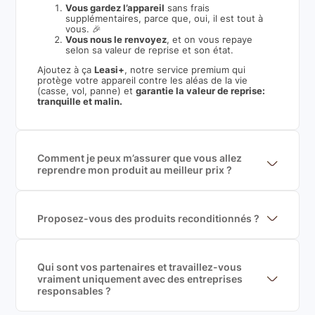
Vous gardez l’appareil
sans frais
supplémentaires, parce que, oui, il est tout à
vous. 🎉
Vous nous le renvoyez
, et on vous repaye
selon sa valeur de reprise et son état.
Ajoutez à ça
Leasi+
, notre service premium qui
protège votre appareil contre les aléas de la vie
(casse, vol, panne) et
garantie la valeur de reprise:
tranquille et malin.
Comment je peux m’assurer que vous allez
reprendre mon produit au meilleur prix ?
Nous sommes connecté à l’ensemble des plus gros
acteurs européens du marché ce qui nous permet de
mettre en concurrence de nombreuse offres et vous
garantir le meilleur prix de rachat. De plus, nous
Proposez-vous des produits reconditionnés ?
sommes rémunéré à la commission sur la valeur de
Nous proposons des produits neufs et
rachat du produit (cette commission est
reconditionnés. Nous travaillons exclusivement avec
exclusivement payé par les acheteurs).
des fournisseurs de renoms, ne proposons que des
produits officiels de grandes marques et du
Qui sont vos partenaires et travaillez-vous
reconditionné de haute qualité
vraiment uniquement avec des entreprises
responsables ?
Oui, chez Leasi, on sélectionne nos partenaires avec
soin, et
on travaille uniquement avec des acteurs