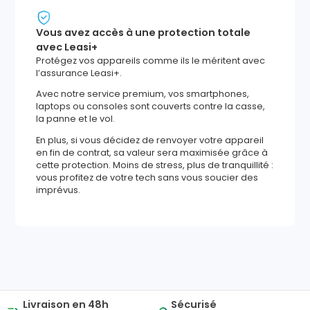
Vous avez accès à une protection totale
avec Leasi+
Protégez vos appareils comme ils le méritent avec
l’assurance Leasi+.
Avec notre service premium, vos smartphones,
laptops ou consoles sont couverts contre la casse,
la panne et le vol.
En plus, si vous décidez de renvoyer votre appareil
en fin de contrat, sa valeur sera maximisée grâce à
cette protection. Moins de stress, plus de tranquillité :
vous profitez de votre tech sans vous soucier des
imprévus.
1837
,
07
€
Ajouter au panier
Reprise minimum
garantie
573
€
Livraison en 48h
Sécurisé