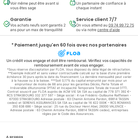
Voir même peut être avant si
Un partenaire de confiance à
vous êtes sage
chaque instant
Garantie
Service client 7/7
Vos achats neufs sont garantis 2
On vous attend au
09 74 99 72 75
ans pour un max de tranquillité
ou via notre
centre d'aide
* Paiement jusqu'en 60 fois avec nos partenaires
Un crédit vous engage et doit être remboursé. Vérifiez vos capacités de
remboursement avant de vous engager.
*Sous réserve d’acceptation par FLOA. Vous disposez du délai légal de rétractation.
**Exemple indicatif et sans valeur contractuelle calculé sur la base d'une première
échéance 30 jours après la date du financement. La dernière mensualité peut varier
à la hausse ou à la baisse. ***Soit 0,17% du capital emprunté par mois pour un
emprunteur de moins de 66 ans pour les garanties Décès, Perte Totale et
Irréversible d'Autonomie (PTIA) et Incapacité Temporaire Totale de travail (ITT).
Contrat souscrit par FLOA auprès de ACM VIE SA (SA au capital de 778 371 392 €–
RCS STRASBOURG 332 377 597 – Siège social : 4 rue Frédéric-Guillaume Raiffeisen -
67000 STRASBOURG Adresse postale : 63 Chemin Antoine Pardon, 69814 TASSIN
cedex) et SERENIS ASSURANCES SA (SA au capital de 16 422 000€ – RCS ROMANS
350 838 686 – Siège social : 25 rue du Docteur Henri Abel, 26000 VALENCE -
Adresse postale : 63 Chemin Antoine Pardon, 69814 TASSIN cedex), entreprises
régies par le Code des Assurances.
A propos