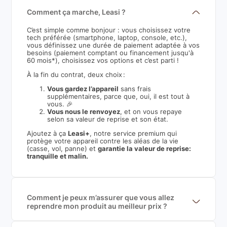
Comment ça marche, Leasi ?
C’est simple comme bonjour : vous choisissez votre
tech préférée (smartphone, laptop, console, etc.),
vous définissez une durée de paiement adaptée à vos
besoins (paiement comptant ou financement jusqu'à
60 mois*), choisissez vos options et c’est parti !
À la fin du contrat, deux choix :
Vous gardez l’appareil
sans frais
supplémentaires, parce que, oui, il est tout à
vous. 🎉
Vous nous le renvoyez
, et on vous repaye
selon sa valeur de reprise et son état.
Ajoutez à ça
Leasi+
, notre service premium qui
protège votre appareil contre les aléas de la vie
(casse, vol, panne) et
garantie la valeur de reprise:
tranquille et malin.
Comment je peux m’assurer que vous allez
reprendre mon produit au meilleur prix ?
Nous sommes connecté à l’ensemble des plus gros
acteurs européens du marché ce qui nous permet de