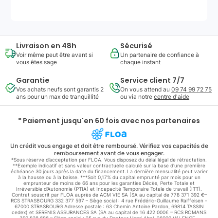
Livraison en 48h
Sécurisé
Voir même peut être avant si
Un partenaire de confiance à
vous êtes sage
chaque instant
Garantie
Service client 7/7
Vos achats neufs sont garantis 2
On vous attend au
09 74 99 72 75
ans pour un max de tranquillité
ou via notre
centre d'aide
* Paiement jusqu'en 60 fois avec nos partenaires
Un crédit vous engage et doit être remboursé. Vérifiez vos capacités de
remboursement avant de vous engager.
*Sous réserve d’acceptation par FLOA. Vous disposez du délai légal de rétractation.
**Exemple indicatif et sans valeur contractuelle calculé sur la base d'une première
échéance 30 jours après la date du financement. La dernière mensualité peut varier
à la hausse ou à la baisse. ***Soit 0,17% du capital emprunté par mois pour un
emprunteur de moins de 66 ans pour les garanties Décès, Perte Totale et
Irréversible d'Autonomie (PTIA) et Incapacité Temporaire Totale de travail (ITT).
Contrat souscrit par FLOA auprès de ACM VIE SA (SA au capital de 778 371 392 €–
RCS STRASBOURG 332 377 597 – Siège social : 4 rue Frédéric-Guillaume Raiffeisen -
67000 STRASBOURG Adresse postale : 63 Chemin Antoine Pardon, 69814 TASSIN
cedex) et SERENIS ASSURANCES SA (SA au capital de 16 422 000€ – RCS ROMANS
350 838 686 – Siège social : 25 rue du Docteur Henri Abel, 26000 VALENCE -