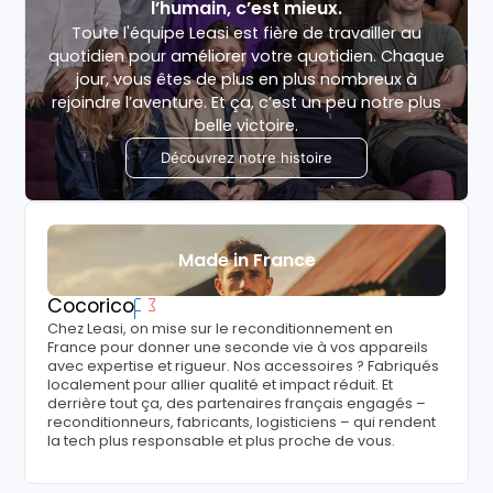
l’humain, c’est mieux.
Toute l'équipe Leasi est fière de travailler au
quotidien pour améliorer votre quotidien. Chaque
jour, vous êtes de plus en plus nombreux à
rejoindre l’aventure. Et ça, c’est un peu notre plus
belle victoire.
Découvrez notre histoire
Made in France
Cocorico
Chez Leasi, on mise sur le reconditionnement en
France pour donner une seconde vie à vos appareils
avec expertise et rigueur. Nos accessoires ? Fabriqués
localement pour allier qualité et impact réduit. Et
derrière tout ça, des partenaires français engagés –
reconditionneurs, fabricants, logisticiens – qui rendent
la tech plus responsable et plus proche de vous.