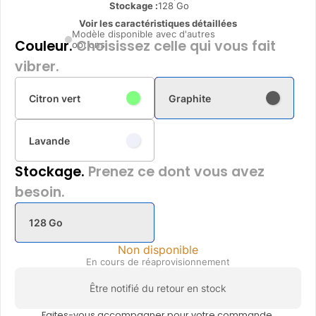
Stockage :
128 Go
Voir les caractéristiques détaillées
Modèle disponible avec d'autres
Couleur.
Choisissez celle qui vous fait
options
vibrer.
Citron vert
Graphite
Lavande
Stockage.
Prenez ce dont vous avez
besoin.
128 Go
Non disponible
En cours de réaprovisionnement
Être notifié du retour en stock
Faites-vous accompagner pour votre commande.