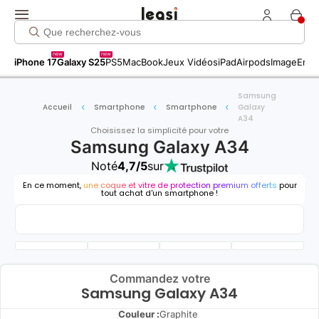
new
new
iPhone 17
Galaxy S25
PS5
MacBook
Jeux Vidéos
iPad
Airpods
Image
Entr
Samsung
Accueil
Smartphone
Smartphone
Galaxy
A34
Choisissez la simplicité pour votre
Samsung Galaxy A34
Noté
4,7/5
sur
En ce moment,
une coque et vitre de protection premium offerts
pour
tout achat d'un smartphone !
Commandez votre
Samsung Galaxy A34
Couleur :
Graphite