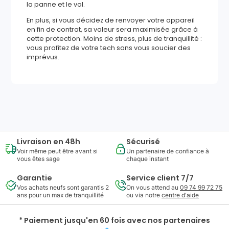
la panne et le vol.
En plus, si vous décidez de renvoyer votre appareil
en fin de contrat, sa valeur sera maximisée grâce à
cette protection. Moins de stress, plus de tranquillité :
vous profitez de votre tech sans vous soucier des
imprévus.
544
,
61
€
Ajouter au panier
Reprise minimum
garantie
156
€
Livraison en 48h
Sécurisé
Voir même peut être avant si
Un partenaire de confiance à
vous êtes sage
chaque instant
Garantie
Service client 7/7
Vos achats neufs sont garantis 2
On vous attend au
09 74 99 72 75
ans pour un max de tranquillité
ou via notre
centre d'aide
* Paiement jusqu'en 60 fois avec nos partenaires