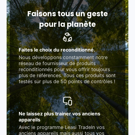
Respect des normes RAEE, RoHS, et du
référentiel QualiRepar (bonus réparation)
Faisons tous un geste
pour la planète
Faites le choix du reconditionné.
Nous développons constamment notre
réseau de fournisseur de produits
reconditionnés pour vous offrir toujours
plus de références. Tous ces produits sont
testés sur plus de 50 points de contrôles !
Ne laissez plus trainer vos anciens
appareils
Avec le programme Leasi TradeIn vos
anciens appareils mais aussi tous vos