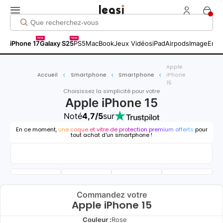
new
new
iPhone 17
Galaxy S25
PS5
MacBook
Jeux Vidéos
iPad
Airpods
Image
Entr
Apple
Accueil
Smartphone
Smartphone
iPhone
15
Choisissez la simplicité pour votre
Apple iPhone 15
Noté
4,7/5
sur
En ce moment,
une coque et vitre de protection premium offerts
pour
tout achat d'un smartphone !
Commandez votre
Apple iPhone 15
Couleur :
Rose