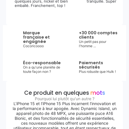
quelques jours, nickel et bien
tranquille. Super expér
emballé. Franchement, top !
Marque
+30 000 comptes
française et
clients
engagnée
Un petit pas pour
Cocoricoooo
l'homme ...
Éco-responsable
Paiements
sécurisés
On a qu'une planète de
toute façon non ?
Plus robuste que Hulk !
Ce produit en quelques
mots
Pourquoi lui plutôt qu'un autre ?
L’iPhone 15 et l’iPhone 15 Plus incarnent l’innovation et
la performance à leur apogée. Avec Dynamic Island, un
appareil photo de 48 MPX, une puissante puce A16
Bionic, et des fonctionnalités de sécurité essentielles,
ces nouveaux modèles offrent une expérience
utilisateur incomparable, tout en étant respectueux de