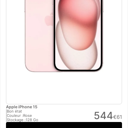
Apple iPhone 15
Bon état
544
Couleur :
Rose
€
61
Stockage :
128 Go