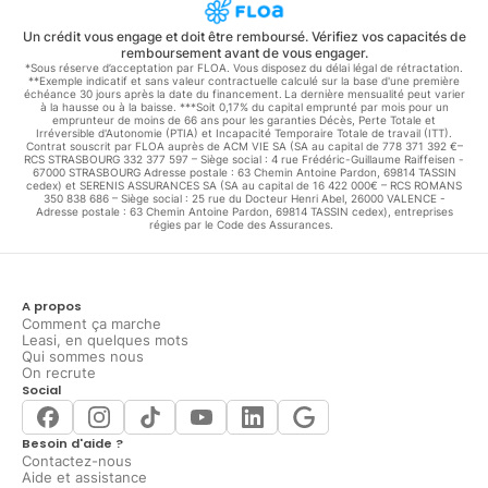
Un crédit vous engage et doit être remboursé. Vérifiez vos capacités de
remboursement avant de vous engager.
*Sous réserve d’acceptation par FLOA. Vous disposez du délai légal de rétractation.
**Exemple indicatif et sans valeur contractuelle calculé sur la base d'une première
échéance 30 jours après la date du financement. La dernière mensualité peut varier
à la hausse ou à la baisse. ***Soit 0,17% du capital emprunté par mois pour un
emprunteur de moins de 66 ans pour les garanties Décès, Perte Totale et
Irréversible d'Autonomie (PTIA) et Incapacité Temporaire Totale de travail (ITT).
Contrat souscrit par FLOA auprès de ACM VIE SA (SA au capital de 778 371 392 €–
RCS STRASBOURG 332 377 597 – Siège social : 4 rue Frédéric-Guillaume Raiffeisen -
67000 STRASBOURG Adresse postale : 63 Chemin Antoine Pardon, 69814 TASSIN
cedex) et SERENIS ASSURANCES SA (SA au capital de 16 422 000€ – RCS ROMANS
350 838 686 – Siège social : 25 rue du Docteur Henri Abel, 26000 VALENCE -
Adresse postale : 63 Chemin Antoine Pardon, 69814 TASSIN cedex), entreprises
régies par le Code des Assurances.
A propos
Comment ça marche
Leasi, en quelques mots
Qui sommes nous
On recrute
Social
Besoin d'aide ?
Contactez-nous
Aide et assistance