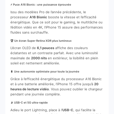
⚡ Puce A16 Bionic : une puissance éprouvée
Issu des modèles Pro de l’année précédente, le
processeur
A16 Bionic
booste la vitesse et l’efficacité
énergétique. Que ce soit pour le gaming, le multitâche ou
l’édition vidéo en 4K, l’iPhone 15 assure des performances
fluides sans surchauffe.
🏆 Un écran Super Retina XDR plus lumineux
L’écran OLED de
6,1 pouces
affiche des couleurs
éclatantes et un contraste parfait. Avec une luminosité
maximale de
2000 nits
en extérieur, la lisibilité en plein
soleil est nettement améliorée.
🔋 Une autonomie optimisée pour toute la journée
Grâce à l’efficacité énergétique du processeur A16 Bionic
et à une batterie améliorée, l’iPhone 15 offre jusqu’à
20
heures de lecture vidéo
. Vous pouvez oublier le chargeur
pendant une journée complète.
📡 USB-C et 5G ultra-rapide
Adieu le port Lightning, place à l’
USB-C
, qui facilite la