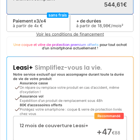
544
,
61
€
sans frais
Paiement x3/x4
+ de durées
à partir de
4x
€
à partir de
18
,
98
€/mois²
Voir les conditions de financement
Une coque et vitre de protection premium offerts
pour tout achat
d'un smartphone actuellement !
Leasi+
Simplifiez-vous la vie.
Notre service exclusif qui vous accompagne durant toute la durée
de vie de votre produit
Assurance casse
On répare ou remplace votre produit en cas d'accident, même
d'oxydation !
Assurance vol
Expédition d'un produit de remplacement sous 48h
80€ d'accessoires offerts
Protégez votre smartphone : coque & verre de protection livrés
chez vous
Recommandé
12 mois de couverture Leasi+
+
47
€
88