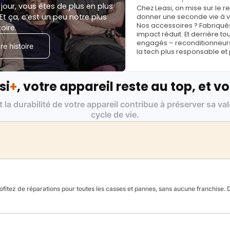
jour, vous êtes de plus en plus
Chez Leasi, on mise sur le 
Et ça, c’est un peu notre plus
donner une seconde vie à vo
Nos accessoires ? Fabriqués
toire.
impact réduit. Et derrière to
engagés – reconditionneurs, 
e histoire
la tech plus responsable et
si
+
, votre appareil reste au top, et vo
t la durabilité de votre appareil contribue à préserver sa va
cycle de vie.
fitez de réparations pour toutes les casses et pannes, sans aucune franchise. Da