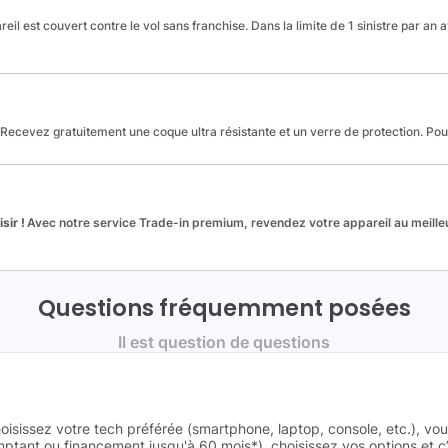
reil est couvert contre le vol sans franchise. Dans la limite de 1 sinistre par an 
Recevez gratuitement une coque ultra résistante et un verre de protection. Po
sir !
Avec notre service Trade-in premium, revendez votre appareil au meilleu
Questions fréquemment posées
Il est question de questions
oisissez votre tech préférée (smartphone, laptop, console, etc.), vo
tant ou financement jusqu'à 60 mois*), choisissez vos options et c’e