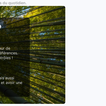
s du quotidien.
es produits)
e
eur de
références.
trôles !
is aussi
 et avoir une