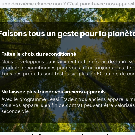
 une deuxième chance non ? C'est pareil avec nos appareil
on des standards rigoureux (80 à 100 points de contrôle en fonction d
 et du référentiel QualiRepar (bonus réparation)
Faisons tous un geste pour la planèt
Faites le choix du reconditionné.
Nous développons constamment notre réseau de fourniss
produits reconditionnés pour vous offrir toujours plus de 
Tous ces produits sont testés sur plus de 50 points de con
Ne laissez plus trainer vos anciens appareils
Avec le programme Leasi TradeIn vos anciens appareils ma
tous vos appareils en fin de contrat peuvent être valorisés
seconde vie