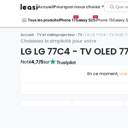
Accueil
Pourquoi nous choisir ?
new
new
Tous les produits
iPhone 17
Galaxy S25
iPhone 15
Galaxy 
Accueil
TV et vidéoprojecteur
TV
LG LG 77C4 - TV OLED 7
Choisissez la simplicité pour votre
LG LG 77C4 - TV OLED 7
Noté
4,7/5
sur
En ce moment,
une