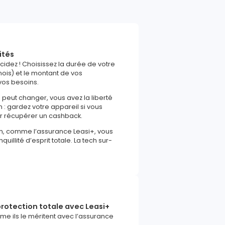
ités
écidez ! Choisissez la durée de votre
ois) et le montant de vos
vos besoins.
e peut changer, vous avez la liberté
in : gardez votre appareil si vous
ur récupérer un cashback.
m, comme l’assurance Leasi+, vous
uillité d’esprit totale. La tech sur-
rotection totale avec Leasi+
e ils le méritent avec l’assurance