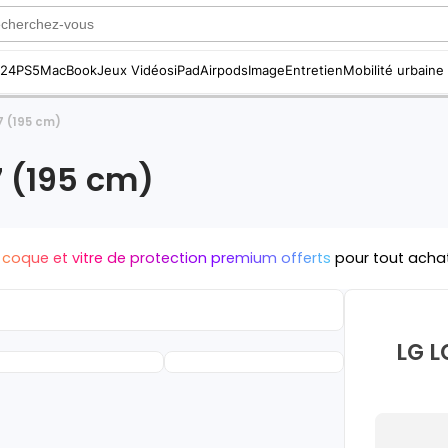
S24
PS5
MacBook
Jeux Vidéos
iPad
Airpods
Image
Entretien
Mobilité urbaine
7 (195 cm)
7 (195 cm)
 coque et vitre de protection premium offerts
pour tout acha
LG L