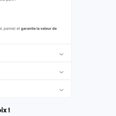
ol, panne) et
garantie la valeur de
 mettre en concurrence de nombreuse
aleur de rachat du produit (cette
eurs de renoms, ne proposons que des
?
Français et Européen, engagés dans
ix !