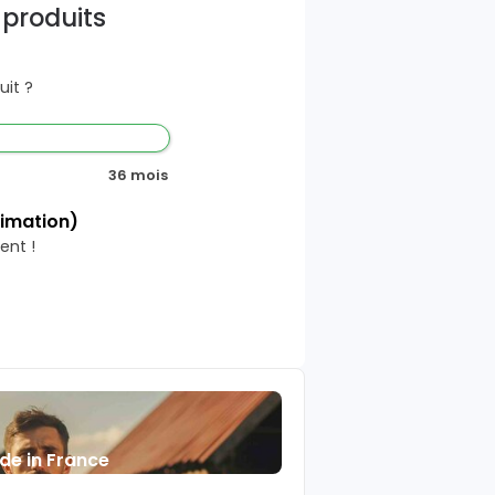
 produits
it ?
36 mois
timation)
ent !
de in France