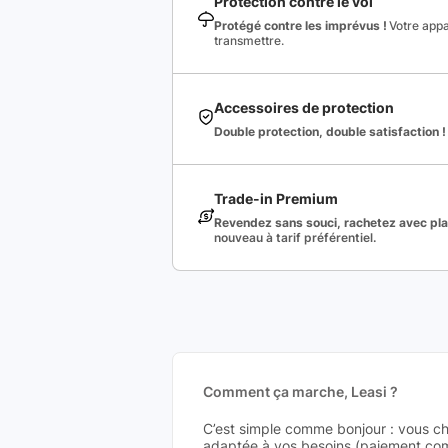
Protection contre le vol
Protégé contre les imprévus !
Votre appa
transmettre.
Accessoires de protection
Double protection, double satisfaction !
Trade-in Premium
Revendez sans souci, rachetez avec plai
nouveau à tarif préférentiel.
Comment ça marche, Leasi ?
C’est simple comme bonjour : vous ch
adaptée à vos besoins (paiement comp