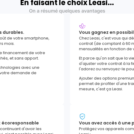
En faisant le choix Leasi...
On a résumé quelques avantages
s durables.
Vous gagnez en possibil
coût de votre smartphone,
Chez Leasi, c'est vous qui d
rs mois.
contrat (de comptant à 60 m
mensualités en fonction de 
le financement de votre
chés, et sans apport.
Et parce qu'on sait que la vi
d'ajuster votre contrat à la f
echnologies avec une
l'adorez ou renvoyez-le po
e votre demande de
Ajouter des options premiu
permet de profiter d'une tranq
mesure, c'est ça Leasi.
t écoresponsable
Vous avez accès à une p
 continuant d'avoir les
Protégez vos appareils comm