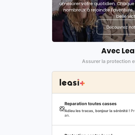
améliorer votre quotidien. Chaque 
nombreux à rejoindre l’aventure. 
belle vic
Découvrez notr
Avec Lea
Assurer la protection e
Reparation toutes casses
Adieu les tracas, bonjour la sérénité !
Pro
an.