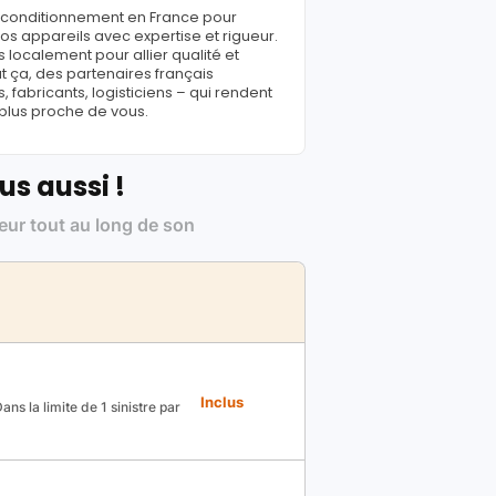
reconditionnement en France pour
s appareils avec expertise et rigueur.
 localement pour allier qualité et
ut ça, des partenaires français
fabricants, logisticiens – qui rendent
 plus proche de vous.
us aussi !
leur tout au long de son
Inclus
ns la limite de 1 sinistre par