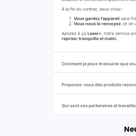
À la fin du contrat, deux choix :
Vous gardez l’appareil
sans fra
Vous nous le renvoyez
, et on
Ajoutez à ça
Leasi+
, notre service p
reprise: tranquille et malin.
Comment je peux m’assurer que vous
Nous sommes connecté à l’ensemble 
offres et vous garantir le meilleur p
commission est exclusivement payé p
Proposez-vous des produits recond
Nous proposons des produits neufs e
produits officiels de grandes marques
Qui sont vos partenaires et travai
Oui, chez Leasi, on sélectionne nos p
une démarche écoresponsable, éthiq
Labels environnementaux & qualité de
Neu
Certifications ADEME / ISO 140