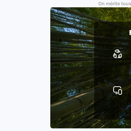
On mérite tous
Produits testés et vérifiés sel
Respect des normes RAEE, RoHS,