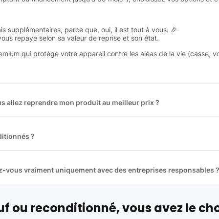
is supplémentaires, parce que, oui, il est tout à vous. 🎉
 vous repaye selon sa valeur de reprise et son état.
remium qui protège votre appareil contre les aléas de la vie (casse, v
 allez reprendre mon produit au meilleur prix ?
des plus gros acteurs européens du marché ce qui nous permet de
rix de rachat. De plus, nous sommes rémunéré à la commission sur la v
ar les acheteurs).
itionnés ?
t reconditionnés. Nous travaillons exclusivement avec des fourniss
 et du reconditionné de haute qualité
llez-vous vraiment uniquement avec des entreprises responsables 
artenaires avec soin, et
on travaille uniquement avec des acteurs 
ue, et de qualité.
 nos partenaires :
f ou reconditionné, vous avez le cho
01 pour le traitement des déchets électroniques (DEEE)