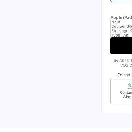
Apple iPad
Neuf
Couleur :
No
Stockage :
Type :
Wifi
UN CRÉDI
VOS C
Faite
Contact
What