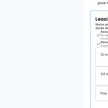
pour 
Leas
Notre se
durée de
Assu
On ré
d'oxyd
Assu
Expéd
12 
24 
Pas 