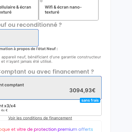
ellulaire & écran
Wifi & écran nano-
exturé
texturé
uf ou reconditionné ?
rmation à propos de l’état Neuf :
un appareil neuf, bénéficiant d'une garantie constructeur
et n'ayant jamais été utilisé.
omptant ou avec financement ?
nt comptant
3094
,
93
€
sans frais
t x3/x4
e
4x
€
Voir les conditions de financement
oque et vitre de protection premium offerts