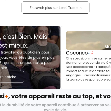
En savoir plus sur Leasi Trade In
, c’est bien. Mais
est mieux.
Ma
Cocorico
 travailler au quotidien pour
jour, vous êtes de plus en plus
Chez Leasi, on mise sur le 
Et ça, c’est un peu notre plus
donner une seconde vie à vo
Nos accessoires ? Fabriqués
toire.
impact réduit. Et derrière to
engagés – reconditionneurs, 
e histoire
la tech plus responsable et
si
+
, votre appareil reste au top, et vo
t la durabilité de votre appareil contribue à préserver sa va
cycle de vie.