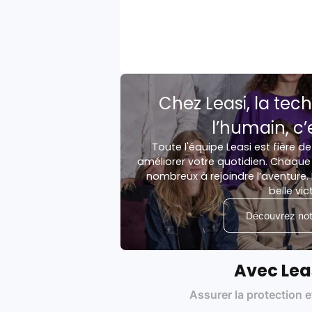
Chez Leasi, la tech
l’humain, c’
Toute l'équipe Leasi est fière de
améliorer votre quotidien. Chaque 
nombreux à rejoindre l’aventure. 
belle vic
Découvrez notr
Avec Lea
Assurer la protection e