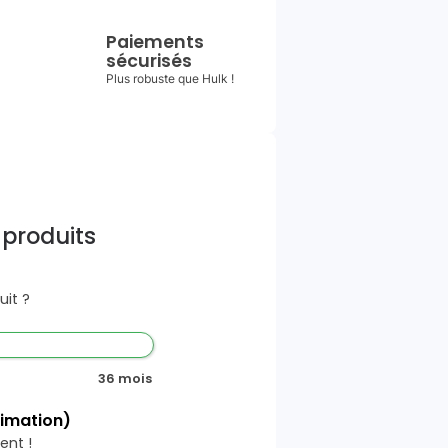
Paiements
sécurisés
Plus robuste que Hulk !
 produits
it ?
36 mois
timation)
ent !