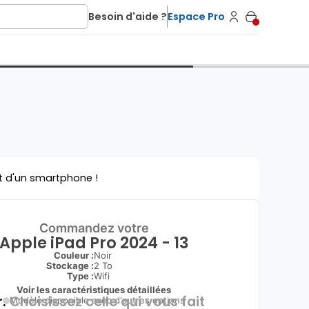
Besoin d'aide ?
Espace Pro
t d'un smartphone !
Commandez votre
Apple iPad Pro 2024 - 13
Couleur :
Noir
Stockage :
2 To
Type
:
Wifi
Voir les caractéristiques détaillées
.
Choisissez celle qui vous fait
Modèle disponible avec d'autres options