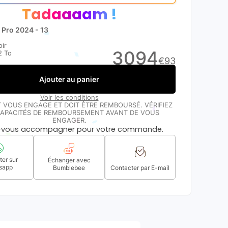
Tadaaaam !
 Pro 2024 - 13
ir
3094
2 To
€
93
Ajouter au panier
Voir les conditions
T VOUS ENGAGE ET DOIT ÊTRE REMBOURSÉ. VÉRIFIEZ
APACITÉS DE REMBOURSEMENT AVANT DE VOUS
ENGAGER.
s-vous accompagner pour votre commande.
er sur
Échanger avec
sapp
Bumblebee
Contacter par E-mail