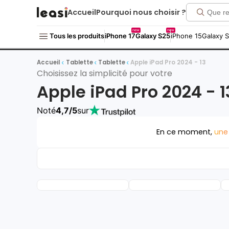
Accueil
Pourquoi nous choisir ?
new
new
Tous les produits
iPhone 17
Galaxy S25
iPhone 15
Galaxy 
Accueil
Tablette
Tablette
Apple iPad Pro 2024 - 13
Choisissez la simplicité pour votre
Apple iPad Pro 2024 - 1
Noté
4,7/5
sur
En ce moment,
une