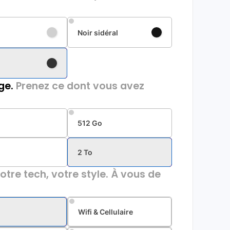
Noir sidéral
ge.
Prenez ce dont vous avez
512 Go
2 To
otre tech, votre style. À vous de
Wifi & Cellulaire