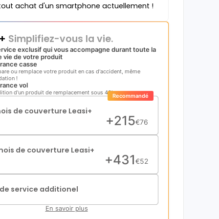
tout achat d'un smartphone actuellement !
i+
Simplifiez-vous la vie.
rvice exclusif qui vous accompagne durant toute la
 vie de votre produit
rance casse
pare ou remplace votre produit en cas d'accident, même
ation !
rance vol
ition d'un produit de remplacement sous 48h
Recommandé
mois de couverture Leasi+
+
215
€
76
mois de couverture Leasi+
+
431
€
52
de service additionel
En savoir plus