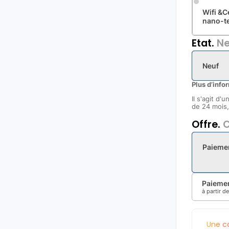
Wifi &C
nano-t
Etat.
Ne
Neuf
Plus d’info
Il s'agit d'
de 24 mois, 
Offre.
C
Paieme
Paiemen
à partir d
Une c