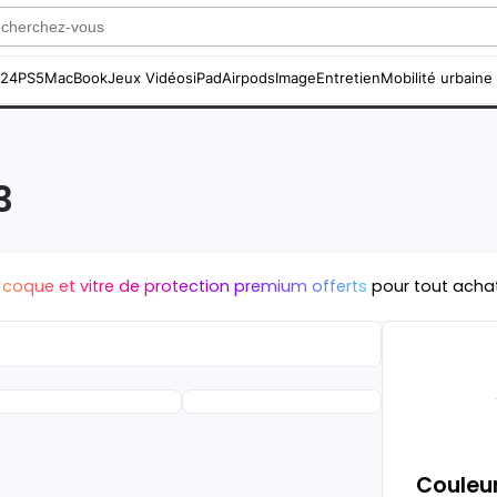
S24
PS5
MacBook
Jeux Vidéos
iPad
Airpods
Image
Entretien
Mobilité urbaine
3
 coque et vitre de protection premium offerts
pour tout acha
Couleur