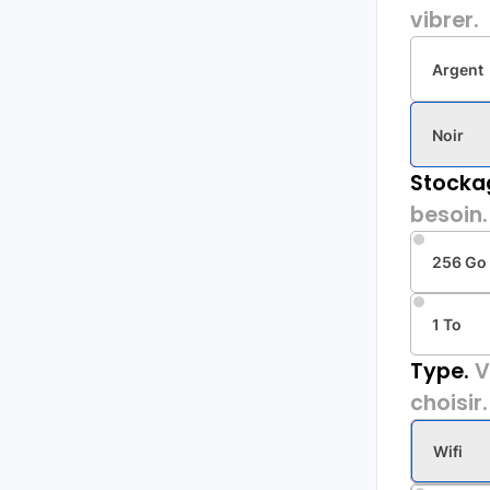
vibrer.
Argent
Noir
Stocka
besoin.
256 Go
1 To
Type.
V
choisir.
Wifi