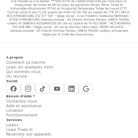
à la hausse ou à la baisse. ***Soit 0,17% du capital emprunté par mois pour un
emprunteur de moins de 66 ans pour les garanties Décès, Perte Totale et
Irréversible d'Autonomie (PTIA) et Incapacité Temporaire Totale de travail (ITT).
Contrat souscrit par FLOA auprès de ACM VIE SA (SA au capital de 778 371 392 €–
RCS STRASBOURG 332 377 597 – Siège social : 4 rue Frédéric-Guillaume Raiffeisen -
67000 STRASBOURG Adresse postale : 63 Chemin Antoine Pardon, 69814 TASSIN
cedex) et SERENIS ASSURANCES SA (SA au capital de 16 422 000€ – RCS ROMANS
350 838 686 – Siège social : 25 rue du Docteur Henri Abel, 26000 VALENCE -
Adresse postale : 63 Chemin Antoine Pardon, 69814 TASSIN cedex), entreprises
régies par le Code des Assurances.
A propos
Comment ça marche
Leasi, en quelques mots
Qui sommes nous
On recrute
Social
Besoin d'aide ?
Contactez-nous
Aide et assistance
Livraison
Fonctionnement
Services
Leasi+
Leasi Trade In
Revendre vos appareils