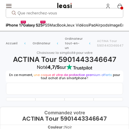
new
new
iPhone 17
Galaxy S25
PS5
MacBook
Jeux Vidéos
iPad
Airpods
Image
Entr
Ordinateur
ACTINA Tour
Accueil
Ordinateur
tout-en-
5901443346647
un
Choisissez la simplicité pour votre
ACTINA Tour 5901443346647
Noté
4,7/5
sur
En ce moment,
une coque et vitre de protection premium offerts
pour
tout achat d'un smartphone !
Commandez votre
ACTINA Tour 5901443346647
Couleur :
Noir