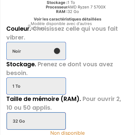
Stockage :
1 To
Processeur
AMD Ryzen 7 5700X
RAM :
32 Go
Voir les caractéristiques détaillées
Modèle disponible avec d'autres
Couleur.
Choisissez celle qui vous fait
options
vibrer.
Noir
Stockage.
Prenez ce dont vous avez
besoin.
1 To
Taille de mémoire (RAM).
Pour ouvrir 2,
10 ou 50 applis.
32 Go
Non disponible