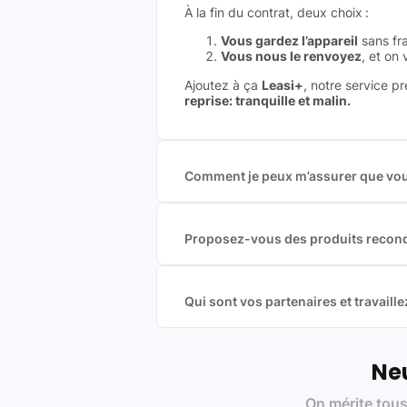
À la fin du contrat, deux choix :
Vous gardez l’appareil
sans fra
Vous nous le renvoyez
, et on
Ajoutez à ça
Leasi+
, notre service p
reprise: tranquille et malin.
Comment je peux m’assurer que vous
Nous sommes connecté à l’ensemble 
offres et vous garantir le meilleur p
commission est exclusivement payé p
Proposez-vous des produits recond
Nous proposons des produits neufs e
produits officiels de grandes marques
Qui sont vos partenaires et travai
Oui, chez Leasi, on sélectionne nos p
une démarche écoresponsable, éthiq
Labels environnementaux & qualité de
Neu
Certifications ADEME / ISO 140
On mérite tous
Produits testés et vérifiés sel