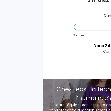
Simulez 
Dan
3 mois
Dans
24
Car 
Chez Leasi, la tech
l’humain, c’
Toute l'équipe Leasi est fière de
améliorer votre quotidien. Chaque 