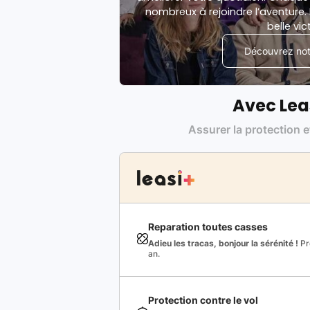
nombreux à rejoindre l’aventure. 
belle vic
Découvrez notr
Avec Lea
Assurer la protection e
Reparation toutes casses
Adieu les tracas, bonjour la sérénité !
Pro
an.
Protection contre le vol