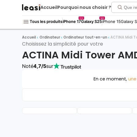
Accueil
Pourquoi nous choisir ?
new
new
Tous les produits
iPhone 17
Galaxy S25
iPhone 15
Galaxy 
Accueil
Ordinateur
Ordinateur tout-en-un
ACTINA Midi 
Choisissez la simplicité pour votre
ACTINA Midi Tower AM
Noté
4,7/5
sur
En ce moment,
une