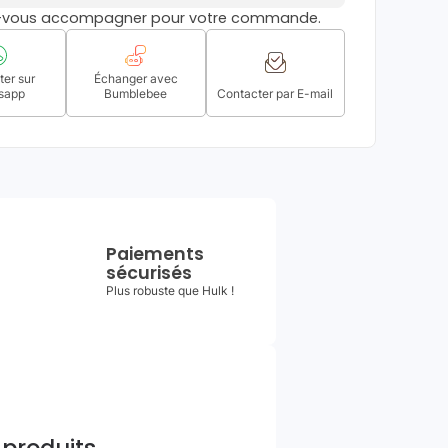
s-vous accompagner pour votre commande.
er sur
Échanger avec
sapp
Bumblebee
Contacter par E-mail
Paiements
sécurisés
Plus robuste que Hulk !