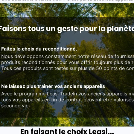
 et du référentiel QualiRepar (bonus réparation)
Faisons tous un geste pour la planèt
Faites le choix du reconditionné.
Nous développons constamment notre réseau de fourniss
produits reconditionnés pour vous offrir toujours plus de 
Tous ces produits sont testés sur plus de 50 points de con
Ne laissez plus trainer vos anciens appareils
Avec le programme Leasi TradeIn vos anciens appareils ma
tous vos appareils en fin de contrat peuvent être valorisés
seconde vie
En faisant le choix Leasi...