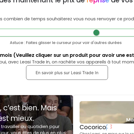
dès maintenant le prix de
reprise
de vos
s combien de temps souhaiterez vous nous renvoyer ce produ
Astuce : Faites glisser le curseur pour voir d'autres durées
mois
(Veuillez cliquer sur un produit pour avoir une es
oui, avec Leasi Trade In, on rachète vos appareils à tout mom
En savoir plus sur Leasi Trade In
, c’est bien. Mais
est mieux.
Ma
Cocorico
 travailler au quotidien pour
jour, vous êtes de plus en plus
Chez Leasi, on mise sur le 