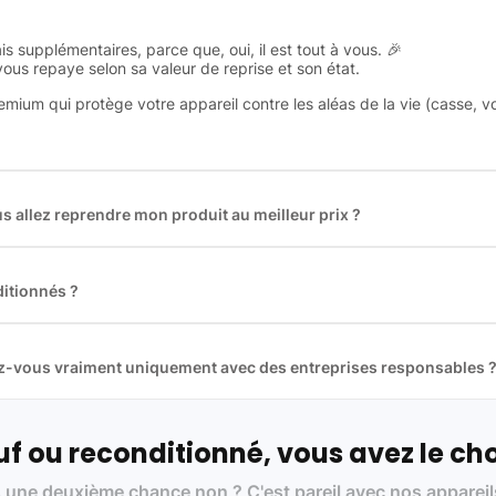
is supplémentaires, parce que, oui, il est tout à vous. 🎉
 vous repaye selon sa valeur de reprise et son état.
remium qui protège votre appareil contre les aléas de la vie (casse, v
 allez reprendre mon produit au meilleur prix ?
des plus gros acteurs européens du marché ce qui nous permet de
rix de rachat. De plus, nous sommes rémunéré à la commission sur la v
ar les acheteurs).
itionnés ?
t reconditionnés. Nous travaillons exclusivement avec des fourniss
 et du reconditionné de haute qualité
llez-vous vraiment uniquement avec des entreprises responsables 
artenaires avec soin, et
on travaille uniquement avec des acteurs 
ue, et de qualité.
 nos partenaires :
f ou reconditionné, vous avez le cho
01 pour le traitement des déchets électroniques (DEEE)
 une deuxième chance non ? C'est pareil avec nos appareil
on des standards rigoureux (80 à 100 points de contrôle en fonction d