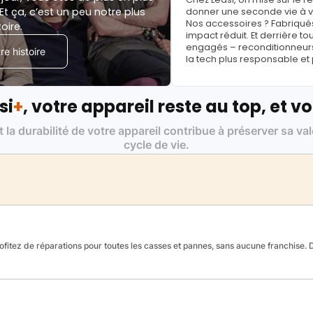
Et ça, c’est un peu notre plus
donner une seconde vie à vo
Nos accessoires ? Fabriqués
toire.
impact réduit. Et derrière to
engagés – reconditionneurs, 
e histoire
la tech plus responsable et
si
+
, votre appareil reste au top, et vo
t la durabilité de votre appareil contribue à préserver sa va
cycle de vie.
fitez de réparations pour toutes les casses et pannes, sans aucune franchise. Da