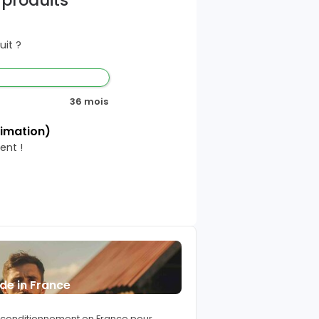
 produits
it ?
36 mois
timation)
ent !
de in France
reconditionnement en France pour