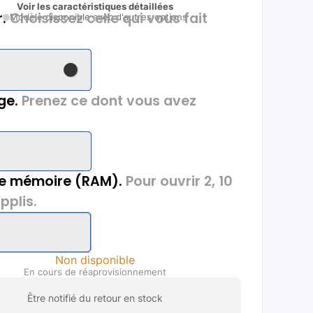
Voir les caractéristiques détaillées
.
Choisissez celle qui vous fait
Modèle disponible avec d'autres options
ge.
Prenez ce dont vous avez
de mémoire (RAM).
Pour ouvrir 2, 10
pplis.
Non disponible
En cours de réaprovisionnement
Être notifié du retour en stock