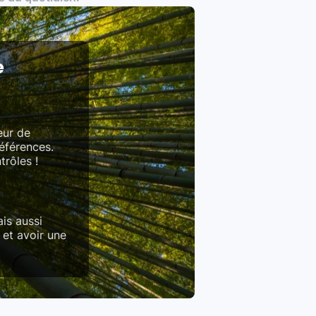
e
eur de
références.
trôles !
is aussi
 et avoir une