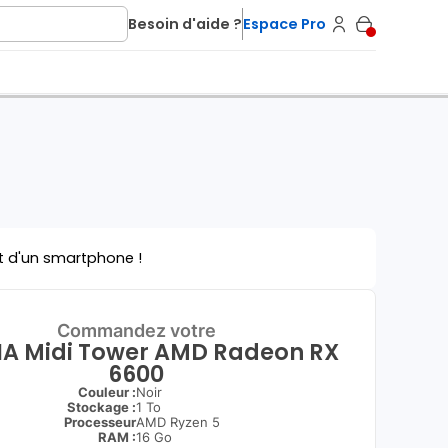
Besoin d'aide ?
Espace Pro
t d'un smartphone !
Commandez votre
A Midi Tower AMD Radeon RX
6600
Couleur :
Noir
Stockage :
1 To
Processeur
AMD Ryzen 5
RAM :
16 Go