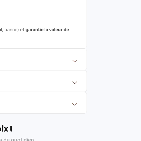
ol, panne) et
garantie la valeur de
 mettre en concurrence de nombreuse
aleur de rachat du produit (cette
eurs de renoms, ne proposons que des
?
Français et Européen, engagés dans
ix !
s du quotidien.
es produits)