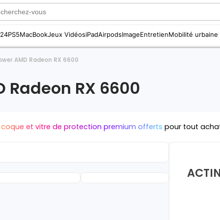
S24
PS5
MacBook
Jeux Vidéos
iPad
Airpods
Image
Entretien
Mobilité urbaine
Tower AMD Radeon RX 6600
D Radeon RX 6600
 coque et vitre de protection premium offerts
pour tout acha
ACTIN