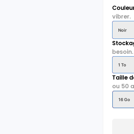
Couleur
vibrer.
Noir
Stocka
besoin.
1 To
Taille 
ou 50 a
16 Go