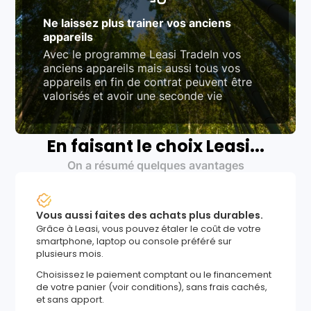
Ne laissez plus trainer vos anciens
appareils
Avec le programme Leasi TradeIn vos
anciens appareils mais aussi tous vos
appareils en fin de contrat peuvent être
valorisés et avoir une seconde vie
En faisant le choix Leasi...
On a résumé quelques avantages
Vous aussi faites des achats plus durables.
Grâce à Leasi, vous pouvez étaler le coût de votre
smartphone, laptop ou console préféré sur
plusieurs mois.
Choisissez le paiement comptant ou le financement
de votre panier (voir conditions), sans frais cachés,
et sans apport.