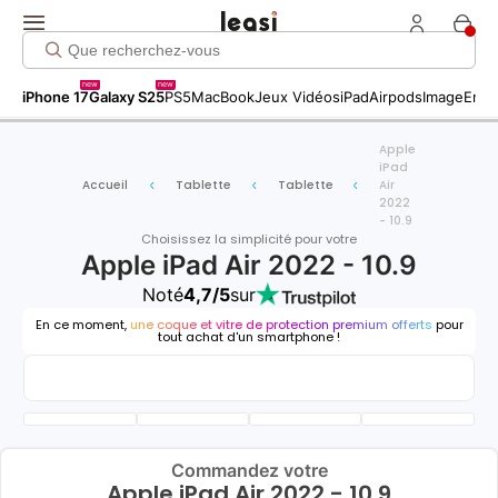
new
new
iPhone 17
Galaxy S25
PS5
MacBook
Jeux Vidéos
iPad
Airpods
Image
Entr
Apple
iPad
Accueil
Tablette
Tablette
Air
2022
- 10.9
Choisissez la simplicité pour votre
Apple iPad Air 2022 - 10.9
Noté
4,7/5
sur
En ce moment,
une coque et vitre de protection premium offerts
pour
tout achat d'un smartphone !
Commandez votre
Apple iPad Air 2022 - 10.9