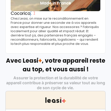
Made in France
Cocorico
Chez Leasi, on mise sur le reconditionnement en
France pour donner une seconde vie à vos appareils
avec expertise et rigueur. Nos accessoires ? Fabriqués
localement pour allier qualité et impact réduit. Et
derrière tout ça, des partenaires français engagés –
reconditionneurs, fabricants, logisticiens – qui rendent
la tech plus responsable et plus proche de vous.
Avec Leasi
+
, votre appareil reste
au top, et vous aussi !
Assurer la protection et la durabilité de votre
appareil contribue à préserver sa valeur tout au long
de son cycle de vie.