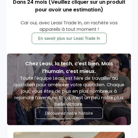
Dans
24
mois
(Veuillez cliquer sur un produit
pour avoir une estimation)
Car oui, avec Leasi Trade In, on rachète vos
appareils à tout moment !
En savoir plus sur Leasi Trade In
Chez Leasi, la tech, c’est bien. Mais
l’humain, c’est mieux.
Toute l'équipe Leasi est fière de travailler au
quotidien pour améliorer votre quotidien. Chaque
jour, vous êtes de plus en plus nombreux à
rejoindre l’aventure. Et ça, c’est un peu notre plus
belle victoire.
Découvrez notre histoire