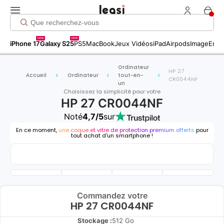
new
new
iPhone 17
Galaxy S25
PS5
MacBook
Jeux Vidéos
iPad
Airpods
Image
Entr
Ordinateur
HP 27
Accueil
Ordinateur
tout-en-
CR0044NF
un
Choisissez la simplicité pour votre
HP 27 CR0044NF
Noté
4,7/5
sur
En ce moment,
une coque et vitre de protection premium offerts
pour
tout achat d'un smartphone !
Commandez votre
HP 27 CR0044NF
Stockage :
512 Go