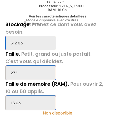
Taille :
27 "
Processeur
RYZEN_5_7730U
RAM :
16 Go
Voir les caractéristiques détaillées
Modèle disponible avec d'autres
Stockage.
Prenez ce dont vous avez
options
besoin.
512 Go
Taille.
Petit, grand ou juste parfait.
C'est vous qui décidez.
27 "
Taille de mémoire (RAM).
Pour ouvrir 2,
10 ou 50 applis.
16 Go
Non disponible