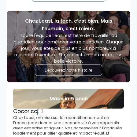
Chez Leasi, la tech, c’est bien. Mais
l’humain, c’est mieux.
Toute l'équipe Leasi est fière de travailler au
quotidien pour améliorer votre quotidien. Chaque
jour, vous êtes de plus en plus nombreux à
rejoindre l’aventure. Et ça, c’est un peu notre plus
belle victoire.
Découvrez notre histoire
Made in France
Cocorico
Chez Leasi, on mise sur le reconditionnement en
France pour donner une seconde vie à vos appareils
avec expertise et rigueur. Nos accessoires ? Fabriqués
localement pour allier qualité et impact réduit. Et