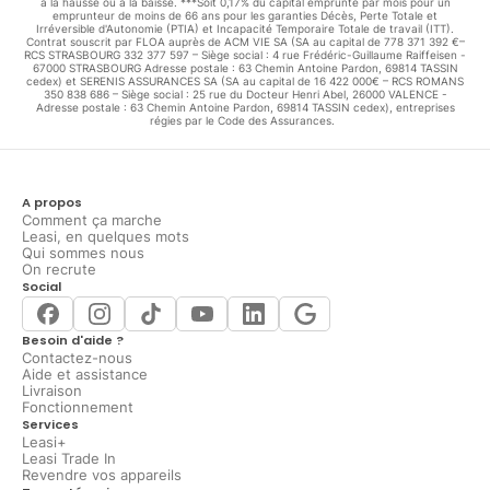
à la hausse ou à la baisse. ***Soit 0,17% du capital emprunté par mois pour un
emprunteur de moins de 66 ans pour les garanties Décès, Perte Totale et
Irréversible d'Autonomie (PTIA) et Incapacité Temporaire Totale de travail (ITT).
Contrat souscrit par FLOA auprès de ACM VIE SA (SA au capital de 778 371 392 €–
RCS STRASBOURG 332 377 597 – Siège social : 4 rue Frédéric-Guillaume Raiffeisen -
67000 STRASBOURG Adresse postale : 63 Chemin Antoine Pardon, 69814 TASSIN
cedex) et SERENIS ASSURANCES SA (SA au capital de 16 422 000€ – RCS ROMANS
350 838 686 – Siège social : 25 rue du Docteur Henri Abel, 26000 VALENCE -
Adresse postale : 63 Chemin Antoine Pardon, 69814 TASSIN cedex), entreprises
régies par le Code des Assurances.
A propos
Comment ça marche
Leasi, en quelques mots
Qui sommes nous
On recrute
Social
Besoin d'aide ?
Contactez-nous
Aide et assistance
Livraison
Fonctionnement
Services
Leasi+
Leasi Trade In
Revendre vos appareils