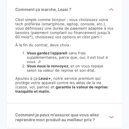
Comment ça marche, Leasi ?
C’est simple comme bonjour : vous choisissez votre
tech préférée (smartphone, laptop, console, etc.),
vous définissez une durée de paiement adaptée à vos
besoins (paiement comptant ou financement jusqu'à
60 mois*), choisissez vos options et c’est parti !
À la fin du contrat, deux choix :
Vous gardez l’appareil
sans frais
supplémentaires, parce que, oui, il est tout à
vous. 🎉
Vous nous le renvoyez
, et on vous repaye
selon sa valeur de reprise et son état.
Ajoutez à ça
Leasi+
, notre service premium qui
protège votre appareil contre les aléas de la vie
(casse, vol, panne) et
garantie la valeur de reprise:
tranquille et malin.
Comment je peux m’assurer que vous allez
reprendre mon produit au meilleur prix ?
Nous sommes connecté à l’ensemble des plus gros
acteurs européens du marché ce qui nous permet de