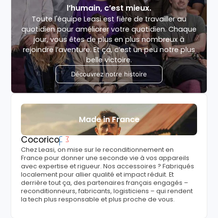
l’humain, c’est mieux.
Toute l'équipe Leasi est fière de travailler au
quotidien pour améliorer votre quotidien. Chaque
jour, vous êtes de plus en plus nombreux à
rejoindre l’aventure. Et ça, c’est un peu notre plus
belle victoire.
Découvrez notre histoire
Made in France
Cocorico
Chez Leasi, on mise sur le reconditionnement en
France pour donner une seconde vie à vos appareils
avec expertise et rigueur. Nos accessoires ? Fabriqués
localement pour allier qualité et impact réduit. Et
derrière tout ça, des partenaires français engagés –
reconditionneurs, fabricants, logisticiens – qui rendent
la tech plus responsable et plus proche de vous.