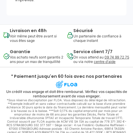
Livraison en 48h
Sécurisé
Voir même peut être avant si
Un partenaire de confiance à
vous êtes sage
chaque instant
Garantie
Service client 7/7
Vos achats neufs sont garantis 2
On vous attend au
09 74 99 72 75
ans pour un max de tranquillité
ou via notre
centre d'aide
* Paiement jusqu'en 60 fois avec nos partenaires
Un crédit vous engage et doit être remboursé. Vérifiez vos capacités de
remboursement avant de vous engager.
*Sous réserve d’acceptation par FLOA. Vous disposez du délai légal de rétractation.
**Exemple indicatif et sans valeur contractuelle calculé sur la base d'une première
échéance 30 jours après la date du financement. La dernière mensualité peut varier
à la hausse ou à la baisse. ***Soit 0,17% du capital emprunté par mois pour un
emprunteur de moins de 66 ans pour les garanties Décès, Perte Totale et
Irréversible d'Autonomie (PTIA) et Incapacité Temporaire Totale de travail (ITT).
Contrat souscrit par FLOA auprès de ACM VIE SA (SA au capital de 778 371 392 €–
RCS STRASBOURG 332 377 597 – Siège social : 4 rue Frédéric-Guillaume Raiffeisen -
67000 STRASBOURG Adresse postale : 63 Chemin Antoine Pardon, 69814 TASSIN
cedex) et SERENIS ASSURANCES SA (SA au capital de 16 422 000€ – RCS ROMANS