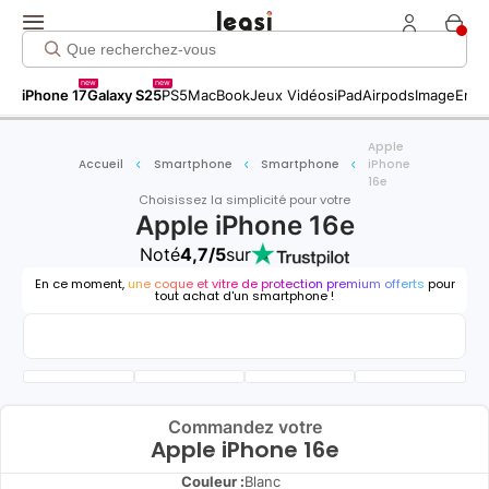
new
new
iPhone 17
Galaxy S25
PS5
MacBook
Jeux Vidéos
iPad
Airpods
Image
Entr
Apple
Accueil
Smartphone
Smartphone
iPhone
16e
Choisissez la simplicité pour votre
Apple iPhone 16e
Noté
4,7/5
sur
En ce moment,
une coque et vitre de protection premium offerts
pour
tout achat d'un smartphone !
Commandez votre
Apple iPhone 16e
Couleur :
Blanc