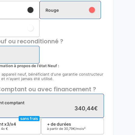
Rouge
uf ou reconditionné ?
rmation à propos de l’état Neuf :
un appareil neuf, bénéficiant d'une garantie constructeur
et n'ayant jamais été utilisé.
omptant ou avec financement ?
nt comptant
340
,
44
€
sans frais
t x3/x4
+ de durées
e
4x
€
à partir de
30
,
79
€/mois²