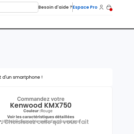
Besoin d'aide ?
Espace Pro
t d'un smartphone !
Commandez votre
Kenwood KMX750
Couleur :
Rouge
Voir les caractéristiques détaillées
.
Choisissez celle qui vous fait
Modèle disponible avec d'autres options