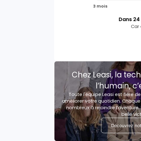
3 mois
Dans
24
Car 
Chez Leasi, la tech
l’humain, c’
Toute l'équipe Leasi est fière de
améliorer votre quotidien. Chaque 
nombreux à rejoindre l’aventure. 
belle vic
Découvrez notr