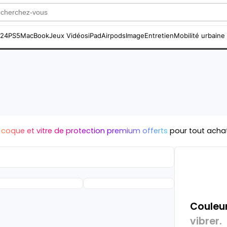
S24
PS5
MacBook
Jeux Vidéos
iPad
Airpods
Image
Entretien
Mobilité urbaine
 coque et vitre de protection premium offerts
pour tout acha
Couleur
vibrer.