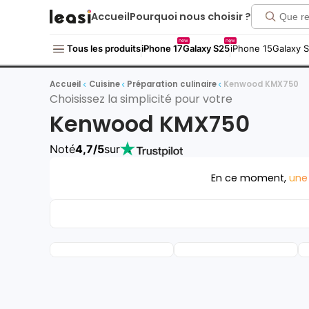
Accueil
Pourquoi nous choisir ?
new
new
Tous les produits
iPhone 17
Galaxy S25
iPhone 15
Galaxy 
Accueil
Cuisine
Préparation culinaire
Kenwood KMX750
Choisissez la simplicité pour votre
Kenwood KMX750
Noté
4,7/5
sur
En ce moment,
une