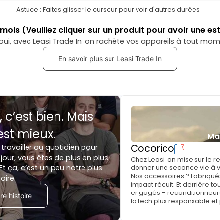
Astuce : Faites glisser le curseur pour voir d'autres durées
mois
(Veuillez cliquer sur un produit pour avoir une es
oui, avec Leasi Trade In, on rachète vos appareils à tout mom
En savoir plus sur Leasi Trade In
, c’est bien. Mais
est mieux.
Ma
Cocorico
 travailler au quotidien pour
jour, vous êtes de plus en plus
Chez Leasi, on mise sur le 
Et ça, c’est un peu notre plus
donner une seconde vie à vo
Nos accessoires ? Fabriqués
toire.
impact réduit. Et derrière to
engagés – reconditionneurs, 
e histoire
la tech plus responsable et