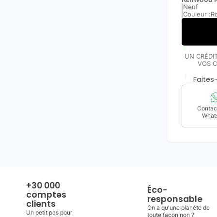
Neuf
Couleur :
R
UN CRÉDI
VOS C
Faite
Contact
What
+30 000
Éco-
comptes
responsable
clients
On a qu'une planète de
Un petit pas pour
toute façon non ?