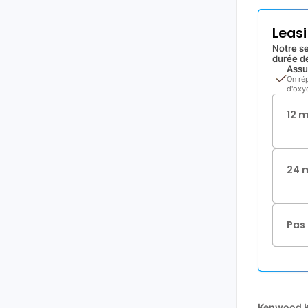
Leas
Notre se
durée de
Assu
On ré
d'oxyd
12 
24 
Pas 
Kenwood 