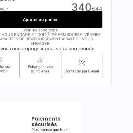
340
€
44
ouge
Ajouter au panier
Voir les conditions
T VOUS ENGAGE ET DOIT ÊTRE REMBOURSÉ. VÉRIFIEZ
APACITÉS DE REMBOURSEMENT AVANT DE VOUS
ENGAGER.
s-vous accompagner pour votre commande.
er sur
Échanger avec
sapp
Bumblebee
Contacter par E-mail
Paiements
sécurisés
Plus robuste que Hulk !