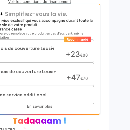
Voir les conditions de financement
i+
Simplifiez-vous la vie.
rvice exclusif qui vous accompagne durant toute la
 vie de votre produit
rance casse
pare ou remplace votre produit en cas d'accident, même
ation !
Recommandé
mois de couverture Leasi+
+
23
€
88
mois de couverture Leasi+
+
47
€
76
de service additionel
En savoir plus
Tadaaaam !
KMX750