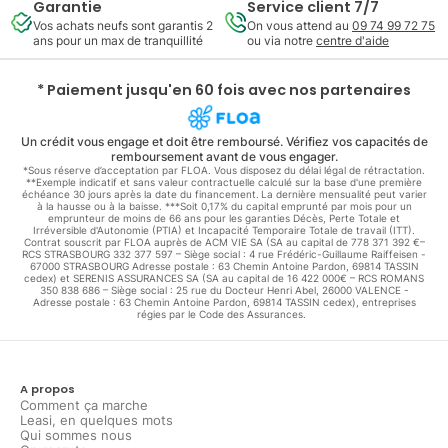
Garantie
Service client 7/7
Vos achats neufs sont garantis 2
On vous attend au
09 74 99 72 75
ans pour un max de tranquillité
ou via notre
centre d'aide
* Paiement jusqu'en 60 fois avec nos partenaires
Un crédit vous engage et doit être remboursé. Vérifiez vos capacités de
remboursement avant de vous engager.
*Sous réserve d’acceptation par FLOA. Vous disposez du délai légal de rétractation.
**Exemple indicatif et sans valeur contractuelle calculé sur la base d'une première
échéance 30 jours après la date du financement. La dernière mensualité peut varier
à la hausse ou à la baisse. ***Soit 0,17% du capital emprunté par mois pour un
emprunteur de moins de 66 ans pour les garanties Décès, Perte Totale et
Irréversible d'Autonomie (PTIA) et Incapacité Temporaire Totale de travail (ITT).
Contrat souscrit par FLOA auprès de ACM VIE SA (SA au capital de 778 371 392 €–
RCS STRASBOURG 332 377 597 – Siège social : 4 rue Frédéric-Guillaume Raiffeisen -
67000 STRASBOURG Adresse postale : 63 Chemin Antoine Pardon, 69814 TASSIN
cedex) et SERENIS ASSURANCES SA (SA au capital de 16 422 000€ – RCS ROMANS
350 838 686 – Siège social : 25 rue du Docteur Henri Abel, 26000 VALENCE -
Adresse postale : 63 Chemin Antoine Pardon, 69814 TASSIN cedex), entreprises
régies par le Code des Assurances.
A propos
Comment ça marche
Leasi, en quelques mots
Qui sommes nous