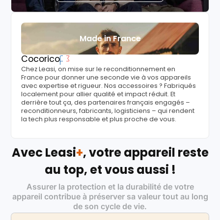
Made in France
Cocorico
Chez Leasi, on mise sur le reconditionnement en
France pour donner une seconde vie à vos appareils
avec expertise et rigueur. Nos accessoires ? Fabriqués
localement pour allier qualité et impact réduit. Et
derrière tout ça, des partenaires français engagés –
reconditionneurs, fabricants, logisticiens – qui rendent
la tech plus responsable et plus proche de vous.
Avec Leasi
+
, votre appareil reste
au top, et vous aussi !
Assurer la protection et la durabilité de votre
appareil contribue à préserver sa valeur tout au long
de son cycle de vie.