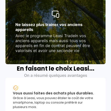
Ne laissez plus trainer vos anciens
appareils
Avec le programme Leasi TradeIn vos
anciens appareils mais aussi tous vos
appareils en fin de contrat peuvent être
valorisés et avoir une seconde vie
En faisant le choix Leasi...
On a résumé quelques avantages
Vous aussi faites des achats plus durables.
Grâce à Leasi, vous pouvez étaler le coût de votre
smartphone, laptop ou console préféré sur
plusieurs mois.