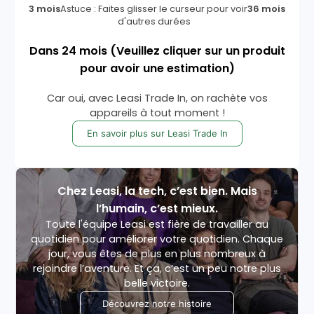
3 mois
Astuce : Faites glisser le curseur pour voir
36 mois
d'autres durées
Dans
24
mois
(Veuillez cliquer sur un produit
pour avoir une estimation)
Car oui, avec Leasi Trade In, on rachète vos
appareils à tout moment !
En savoir plus sur Leasi Trade In
Chez Leasi, la tech, c’est bien. Mais
l’humain, c’est mieux.
Toute l'équipe Leasi est fière de travailler au
quotidien pour améliorer votre quotidien. Chaque
jour, vous êtes de plus en plus nombreux à
rejoindre l’aventure. Et ça, c’est un peu notre plus
belle victoire.
Découvrez notre histoire