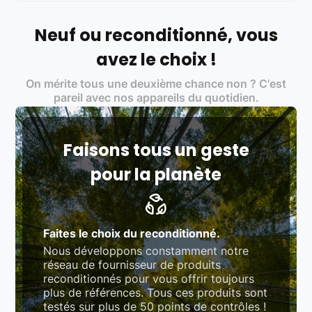
soin, et
on travaille uniquement avec des acteurs
Français et Européen, engagés dans une démarche
écoresponsable, éthique, et de qualité.
Neuf ou reconditionné, vous
Labels environnementaux & qualité de nos partenaires
:
avez le choix !
Certifications ADEME / ISO 14001 pour le
On mérite tous une deuxième chance non ? C'est
traitement des déchets électroniques (DEEE)
Produits testés et vérifiés selon des standards
pareil avec nos appareils du quotidien.
rigoureux (80 à 100 points de contrôle en
fonction des produits)
Respect des normes RAEE, RoHS, et du
référentiel QualiRepar (bonus réparation)
Faisons tous un geste
pour la planète
Faites le choix du reconditionné.
Nous développons constamment notre
réseau de fournisseur de produits
reconditionnés pour vous offrir toujours
plus de références. Tous ces produits sont
testés sur plus de 50 points de contrôles !