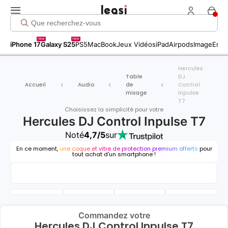
new
new
iPhone 17
Galaxy S25
PS5
MacBook
Jeux Vidéos
iPad
Airpods
Image
Entr
Hercules
Table
DJ
Accueil
Audio
de
Control
mixage
Inpulse
T7
Choisissez la simplicité pour votre
Hercules DJ Control Inpulse T7
Noté
4,7/5
sur
En ce moment,
une coque et vitre de protection premium offerts
pour
tout achat d'un smartphone !
Commandez votre
Hercules DJ Control Inpulse T7