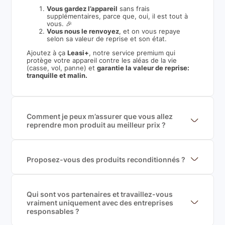
Vous gardez l’appareil
sans frais
supplémentaires, parce que, oui, il est tout à
vous. 🎉
Vous nous le renvoyez
, et on vous repaye
selon sa valeur de reprise et son état.
Ajoutez à ça
Leasi+
, notre service premium qui
protège votre appareil contre les aléas de la vie
(casse, vol, panne) et
garantie la valeur de reprise:
tranquille et malin.
Comment je peux m’assurer que vous allez
reprendre mon produit au meilleur prix ?
Nous sommes connecté à l’ensemble des plus gros
acteurs européens du marché ce qui nous permet de
mettre en concurrence de nombreuse offres et vous
garantir le meilleur prix de rachat. De plus, nous
Proposez-vous des produits reconditionnés ?
sommes rémunéré à la commission sur la valeur de
Nous proposons des produits neufs et
rachat du produit (cette commission est
reconditionnés. Nous travaillons exclusivement avec
exclusivement payé par les acheteurs).
des fournisseurs de renoms, ne proposons que des
produits officiels de grandes marques et du
Qui sont vos partenaires et travaillez-vous
reconditionné de haute qualité
vraiment uniquement avec des entreprises
responsables ?
Oui, chez Leasi, on sélectionne nos partenaires avec