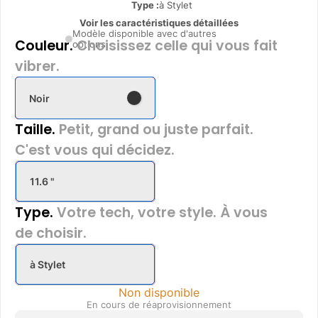
Type
:
à Stylet
Voir les caractéristiques détaillées
Modèle disponible avec d'autres
Couleur.
Choisissez celle qui vous fait
options
vibrer.
Noir
Taille.
Petit, grand ou juste parfait.
C'est vous qui décidez.
11.6 "
Type.
Votre tech, votre style. À vous
de choisir.
à Stylet
Non disponible
En cours de réaprovisionnement