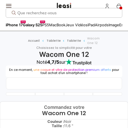
new
new
iPhone 17
Galaxy S25
PS5
MacBook
Jeux Vidéos
iPad
Airpods
Image
Entr
Wacom
Accueil
Tablette
Tablette
One 12
Choisissez la simplicité pour votre
Wacom One 12
Noté
4,7/5
sur
En ce moment,
une coque et vitre de protection premium offerts
pour
tout achat d'un smartphone !
Commandez votre
Wacom One 12
Couleur :
Noir
Taille :
11.6 "