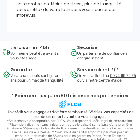
cette protection. Moins de stress, plus de tranquillité :
vous profitez de votre tech sans vous soucier des
imprévus.
Livraison en 48h
Sécurisé
Voir même peut être avant si
Un partenaire de confiance à
vous êtes sage
chaque instant
Garantie
Service client 7/7
Vos achats neufs sont garantis 2
On vous attend au
09 74 99 72 75
ans pour un max de tranquillité
ou via notre
centre d'aide
* Paiement jusqu'en 60 fois avec nos partenaires
Un crédit vous engage et doit être remboursé. Vérifiez vos capacités de
remboursement avant de vous engager.
*Sous réserve d’acceptation par FLOA. Vous disposez du délai légal de rétractation.
**Exemple indicatif et sans valeur contractuelle calculé sur la base d'une première
échéance 30 jours après la date du financement. La dernière mensualité peut varier
à la hausse ou à la baisse. ***Soit 0,17% du capital emprunté par mois pour un
emprunteur de moins de 66 ans pour les garanties Décès, Perte Totale et
Irréversible d'Autonomie (PTIA) et Incapacité Temporaire Totale de travail (ITT).