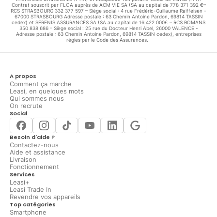
Contrat souscrit par FLOA auprès de ACM VIE SA (SA au capital de 778 371 392 €–
RCS STRASBOURG 332 377 597 – Siège social : 4 rue Frédéric-Guillaume Raiffeisen -
67000 STRASBOURG Adresse postale : 63 Chemin Antoine Pardon, 69814 TASSIN
cedex) et SERENIS ASSURANCES SA (SA au capital de 16 422 000€ – RCS ROMANS
350 838 686 – Siège social : 25 rue du Docteur Henri Abel, 26000 VALENCE -
Adresse postale : 63 Chemin Antoine Pardon, 69814 TASSIN cedex), entreprises
régies par le Code des Assurances.
A propos
Comment ça marche
Leasi, en quelques mots
Qui sommes nous
On recrute
Social
Besoin d'aide ?
Contactez-nous
Aide et assistance
Livraison
Fonctionnement
Services
Leasi+
Leasi Trade In
Revendre vos appareils
Top catégories
Smartphone