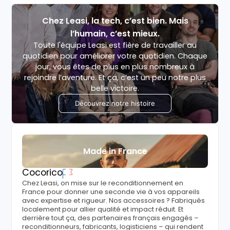
Chez Leasi, la tech, c’est bien. Mais
l’humain, c’est mieux.
Toute l'équipe Leasi est fière de travailler au
quotidien pour améliorer votre quotidien. Chaque
jour, vous êtes de plus en plus nombreux à
rejoindre l’aventure. Et ça, c’est un peu notre plus
belle victoire.
Découvrez notre histoire
Made in France
Cocorico
Chez Leasi, on mise sur le reconditionnement en
France pour donner une seconde vie à vos appareils
avec expertise et rigueur. Nos accessoires ? Fabriqués
localement pour allier qualité et impact réduit. Et
derrière tout ça, des partenaires français engagés –
reconditionneurs, fabricants, logisticiens – qui rendent