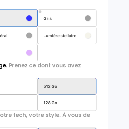
Gris
éral
Lumière stellaire
ge.
Prenez ce dont vous avez
512 Go
128 Go
otre tech, votre style. À vous de