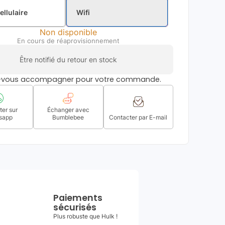
ellulaire
Wifi
Non disponible
En cours de réaprovisionnement
Être notifié du retour en stock
s-vous accompagner pour votre commande.
er sur
Échanger avec
sapp
Bumblebee
Contacter par E-mail
Paiements
sécurisés
Plus robuste que Hulk !