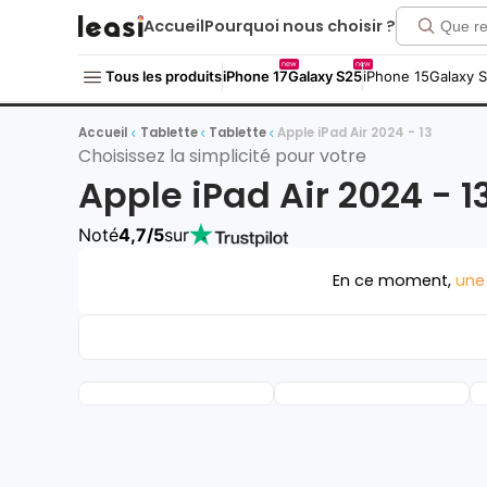
Accueil
Pourquoi nous choisir ?
new
new
Tous les produits
iPhone 17
Galaxy S25
iPhone 15
Galaxy 
Accueil
Tablette
Tablette
Apple iPad Air 2024 - 13
Choisissez la simplicité pour votre
Apple iPad Air 2024 - 1
Noté
4,7/5
sur
En ce moment,
une