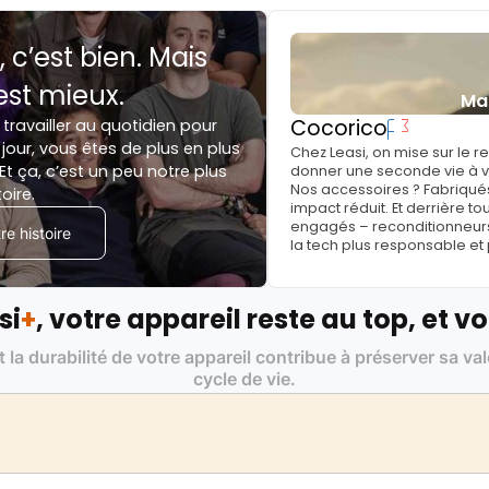
, c’est bien. Mais
est mieux.
Ma
Cocorico
 travailler au quotidien pour
jour, vous êtes de plus en plus
Chez Leasi, on mise sur le 
Et ça, c’est un peu notre plus
donner une seconde vie à vo
Nos accessoires ? Fabriqués
toire.
impact réduit. Et derrière to
engagés – reconditionneurs, 
e histoire
la tech plus responsable et
si
+
, votre appareil reste au top, et vo
t la durabilité de votre appareil contribue à préserver sa va
cycle de vie.