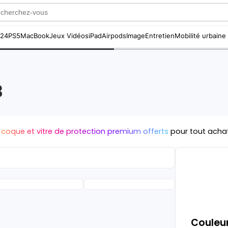
S24
PS5
MacBook
Jeux Vidéos
iPad
Airpods
Image
Entretien
Mobilité urbaine
3
 coque et vitre de protection premium offerts
pour tout acha
Couleur