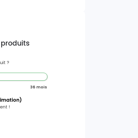
 produits
it ?
36 mois
timation)
ent !