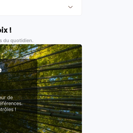
?
Français et Européen, engagés dans
ix !
s du quotidien.
es produits)
e
eur de
références.
trôles !