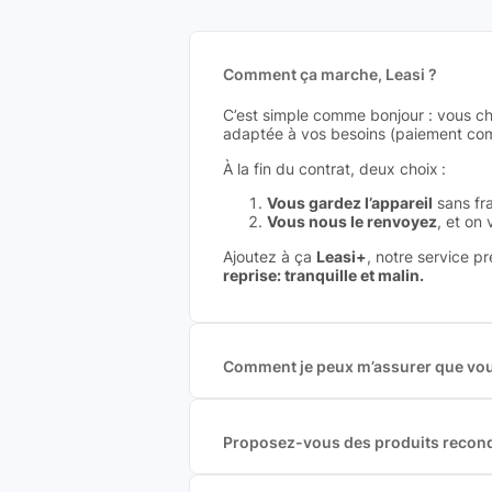
Comment ça marche, Leasi ?
C’est simple comme bonjour : vous ch
adaptée à vos besoins (paiement comp
À la fin du contrat, deux choix :
Vous gardez l’appareil
sans fra
Vous nous le renvoyez
, et on
Ajoutez à ça
Leasi+
, notre service p
reprise: tranquille et malin.
Comment je peux m’assurer que vous
Nous sommes connecté à l’ensemble 
offres et vous garantir le meilleur p
commission est exclusivement payé p
Proposez-vous des produits recond
Nous proposons des produits neufs e
produits officiels de grandes marques