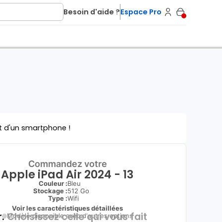
Besoin d'aide ?
Espace Pro
t d'un smartphone !
Commandez votre
Apple iPad Air 2024 - 13
Couleur :
Bleu
Stockage :
512 Go
Type
:
Wifi
Voir les caractéristiques détaillées
.
Choisissez celle qui vous fait
Modèle disponible avec d'autres options