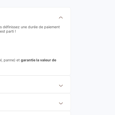
us définissez une durée de paiement
st parti !
ol, panne) et
garantie la valeur de
 mettre en concurrence de nombreuse
aleur de rachat du produit (cette
eurs de renoms, ne proposons que des