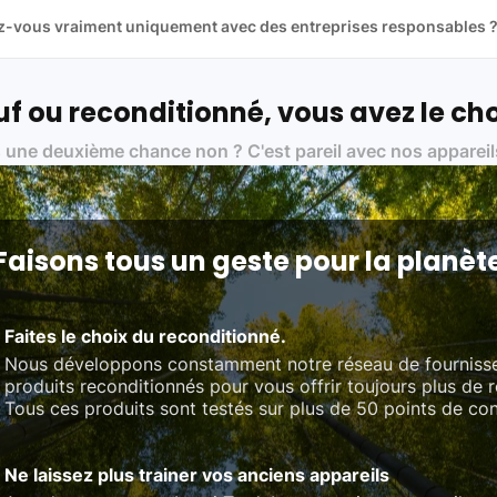
llez-vous vraiment uniquement avec des entreprises responsables 
artenaires avec soin, et
on travaille uniquement avec des acteurs 
ue, et de qualité.
 nos partenaires :
f ou reconditionné, vous avez le cho
01 pour le traitement des déchets électroniques (DEEE)
 une deuxième chance non ? C'est pareil avec nos appareil
on des standards rigoureux (80 à 100 points de contrôle en fonction d
 et du référentiel QualiRepar (bonus réparation)
Faisons tous un geste pour la planèt
Faites le choix du reconditionné.
Nous développons constamment notre réseau de fourniss
produits reconditionnés pour vous offrir toujours plus de 
Tous ces produits sont testés sur plus de 50 points de con
Ne laissez plus trainer vos anciens appareils