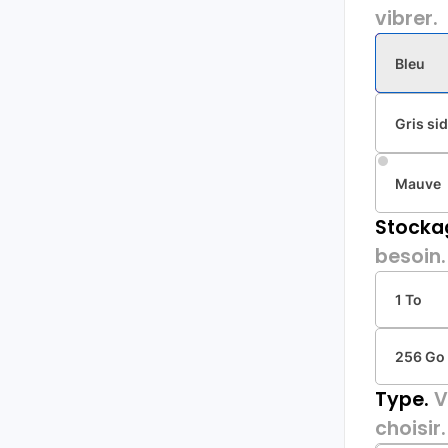
vibrer.
Bleu
Gris sid
Mauve
Stocka
besoin.
1 To
256 Go
Type.
V
choisir.