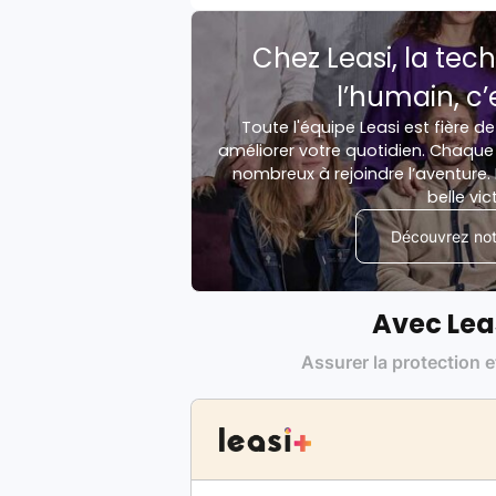
Chez Leasi, la tech
l’humain, c’
Toute l'équipe Leasi est fière de
améliorer votre quotidien. Chaque 
nombreux à rejoindre l’aventure. 
belle vic
Découvrez notr
Avec Lea
Assurer la protection e