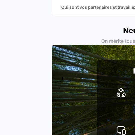
Qui sont vos partenaires et travai
Oui, chez Leasi, on sélectionne nos p
une démarche écoresponsable, éthiq
Labels environnementaux & qualité de
Neu
Certifications ADEME / ISO 140
On mérite tous
Produits testés et vérifiés sel
Respect des normes RAEE, RoHS,