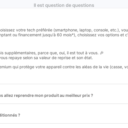
Il est question de questions
oisissez votre tech préférée (smartphone, laptop, console, etc.), vo
tant ou financement jusqu'à 60 mois*), choisissez vos options et c’e
is supplémentaires, parce que, oui, il est tout à vous. 🎉
 vous repaye selon sa valeur de reprise et son état.
remium qui protège votre appareil contre les aléas de la vie (casse, v
 allez reprendre mon produit au meilleur prix ?
des plus gros acteurs européens du marché ce qui nous permet de
rix de rachat. De plus, nous sommes rémunéré à la commission sur la v
ar les acheteurs).
itionnés ?
t reconditionnés. Nous travaillons exclusivement avec des fourniss
 et du reconditionné de haute qualité