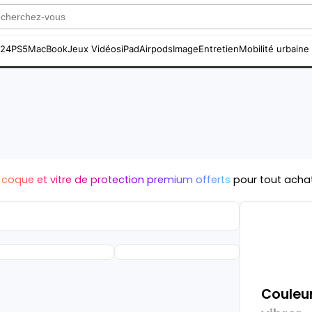
S24
PS5
MacBook
Jeux Vidéos
iPad
Airpods
Image
Entretien
Mobilité urbaine
 coque et vitre de protection premium offerts
pour tout acha
Couleur