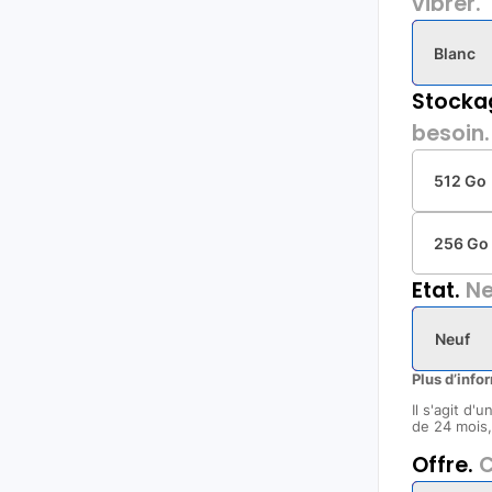
vibrer.
Blanc
Stocka
besoin.
512 Go
256 Go
Etat.
Ne
Neuf
Plus d’info
Il s'agit d'
de 24 mois, 
Offre.
C