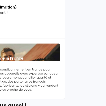
timation)
ent !
de in France
reconditionnement en France pour
s appareils avec expertise et rigueur.
 localement pour allier qualité et
ut ça, des partenaires français
fabricants, logisticiens – qui rendent
 plus proche de vous.
us aussi !