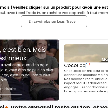
mois
(Veuillez cliquer sur un produit pour avoir une es
oui, avec Leasi Trade In, on rachète vos appareils à tout mom
En savoir plus sur Leasi Trade In
, c’est bien. Mais
est mieux.
Ma
Cocorico
 travailler au quotidien pour
jour, vous êtes de plus en plus
Chez Leasi, on mise sur le 
Et ça, c’est un peu notre plus
donner une seconde vie à vo
Nos accessoires ? Fabriqués
toire.
impact réduit. Et derrière to
engagés – reconditionneurs, 
e histoire
la tech plus responsable et
si
+
, votre appareil reste au top, et vo