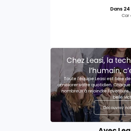
Dans
24
Car 
Chez Leasi, la tech
l’humain, c’
Toute l'équipe Leasi est fière de
améliorer votre quotidien. Chaque 
nombreux à rejoindre l’aventure. 
belle vic
Découvrez notr
Avec Lea