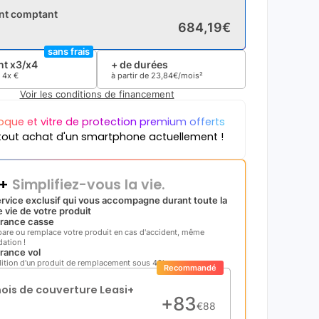
nt comptant
684
,
19
€
sans frais
t x3/x4
+ de durées
e
4x
€
à partir de
23
,
84
€/mois²
Voir les conditions de financement
oque et vitre de protection premium offerts
tout achat d'un smartphone actuellement !
i+
Simplifiez-vous la vie.
rvice exclusif qui vous accompagne durant toute la
 vie de votre produit
rance casse
pare ou remplace votre produit en cas d'accident, même
ation !
rance vol
ition d'un produit de remplacement sous 48h
Recommandé
mois de couverture Leasi+
+
83
€
88