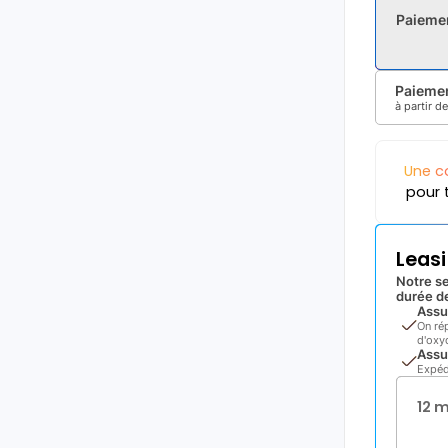
Paieme
Paiemen
à partir d
Une c
pour 
Leas
Notre se
durée de
Assu
On ré
d'oxyd
Assu
Expéd
12 