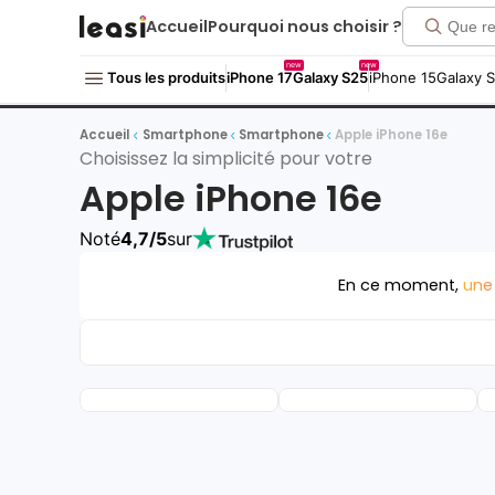
Accueil
Pourquoi nous choisir ?
new
new
Tous les produits
iPhone 17
Galaxy S25
iPhone 15
Galaxy 
Accueil
Smartphone
Smartphone
Apple iPhone 16e
Choisissez la simplicité pour votre
Apple iPhone 16e
Noté
4,7/5
sur
En ce moment,
une