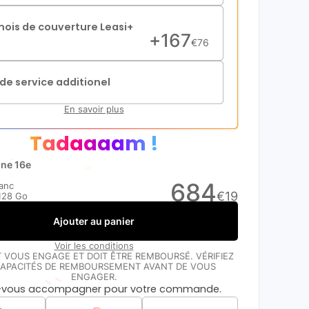
mois de couverture Leasi+
+
167
€
76
de service additionel
En savoir plus
Tadaaaam !
one 16e
684
lanc
€
19
128 Go
Ajouter au panier
Voir les conditions
T VOUS ENGAGE ET DOIT ÊTRE REMBOURSÉ. VÉRIFIEZ
APACITÉS DE REMBOURSEMENT AVANT DE VOUS
ENGAGER.
s-vous accompagner pour votre commande.