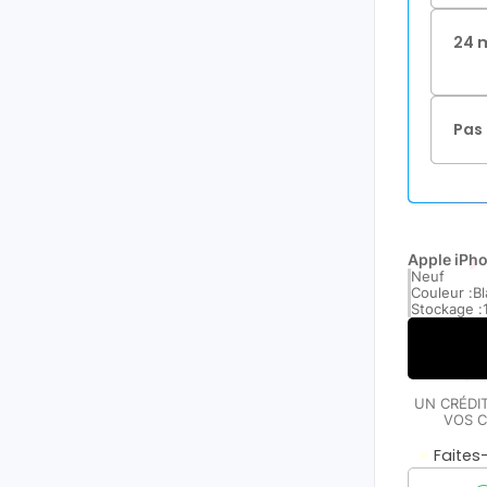
24 
Pas 
Apple iPh
Neuf
Couleur :
B
Stockage :
UN CRÉDI
VOS C
Faite