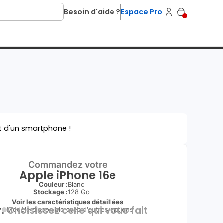
Besoin d'aide ?
Espace Pro
t d'un smartphone !
Commandez votre
Apple iPhone 16e
Couleur :
Blanc
Stockage :
128 Go
Voir les caractéristiques détaillées
.
Choisissez celle qui vous fait
Modèle disponible avec d'autres options