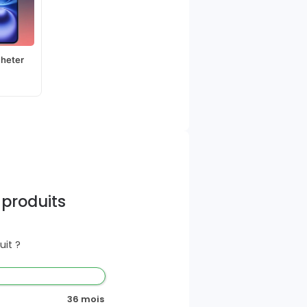
cheter
 produits
it ?
36 mois