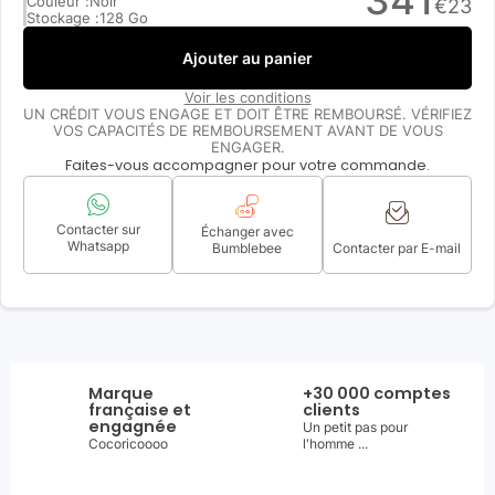
341
Couleur :
Noir
€
23
Stockage :
128 Go
Ajouter au panier
Voir les conditions
UN CRÉDIT VOUS ENGAGE ET DOIT ÊTRE REMBOURSÉ. VÉRIFIEZ
VOS CAPACITÉS DE REMBOURSEMENT AVANT DE VOUS
ENGAGER.
Faites-vous accompagner pour votre commande.
Contacter sur
Échanger avec
Whatsapp
Bumblebee
Contacter par E-mail
Marque
+30 000 comptes
française et
clients
engagnée
Un petit pas pour
Cocoricoooo
l'homme ...