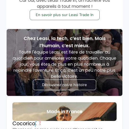
Car oui, avec Leasi Trade In, on rachète vos
appareils à tout moment !
En savoir plus sur Leasi Trade In
Chez Leasi, la tech, c’est bien. Mais
l’humain, c’est mieux.
Toute l'équipe Leasi est fière de travailler au
quotidien pour améliorer votre quotidien. Chaque
jour, vous êtes de plus en plus nombreux à
rejoindre l’aventure. Et ça, c’est un peu notre plus
belle victoire.
Découvrez notre histoire
Made in France
Cocorico