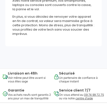
Avec notre service premium, vos smartphones,
laptops ou consoles sont couverts contre la casse,
la panne et le vol.
En plus, si vous décidez de renvoyer votre appareil
en fin de contrat, sa valeur sera maximisée grâce à
cette protection. Moins de stress, plus de tranquillité :
vous profitez de votre tech sans vous soucier des
imprévus.
341
,
23
€
Ajouter au panier
Reprise minimum
garantie
97
€
Livraison en 48h
Sécurisé
Voir même peut être avant si
Un partenaire de confiance à
vous êtes sage
chaque instant
Garantie
Service client 7/7
Vos achats neufs sont garantis 2
On vous attend au
09 74 99 72 75
ans pour un max de tranquillité
ou via notre
centre d'aide