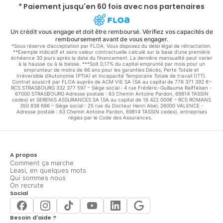
* Paiement jusqu'en 60 fois avec nos partenaires
Un crédit vous engage et doit être remboursé. Vérifiez vos capacités de
remboursement avant de vous engager.
*Sous réserve d’acceptation par FLOA. Vous disposez du délai légal de rétractation.
**Exemple indicatif et sans valeur contractuelle calculé sur la base d'une première
échéance 30 jours après la date du financement. La dernière mensualité peut varier
à la hausse ou à la baisse. ***Soit 0,17% du capital emprunté par mois pour un
emprunteur de moins de 66 ans pour les garanties Décès, Perte Totale et
Irréversible d'Autonomie (PTIA) et Incapacité Temporaire Totale de travail (ITT).
Contrat souscrit par FLOA auprès de ACM VIE SA (SA au capital de 778 371 392 €–
RCS STRASBOURG 332 377 597 – Siège social : 4 rue Frédéric-Guillaume Raiffeisen -
67000 STRASBOURG Adresse postale : 63 Chemin Antoine Pardon, 69814 TASSIN
cedex) et SERENIS ASSURANCES SA (SA au capital de 16 422 000€ – RCS ROMANS
350 838 686 – Siège social : 25 rue du Docteur Henri Abel, 26000 VALENCE -
Adresse postale : 63 Chemin Antoine Pardon, 69814 TASSIN cedex), entreprises
régies par le Code des Assurances.
A propos
Comment ça marche
Leasi, en quelques mots
Qui sommes nous
On recrute
Social
Besoin d'aide ?