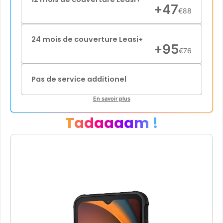
+
47
€
88
24 mois de couverture Leasi+
+
95
€
76
Pas de service additionel
En savoir plus
Tadaaaam !