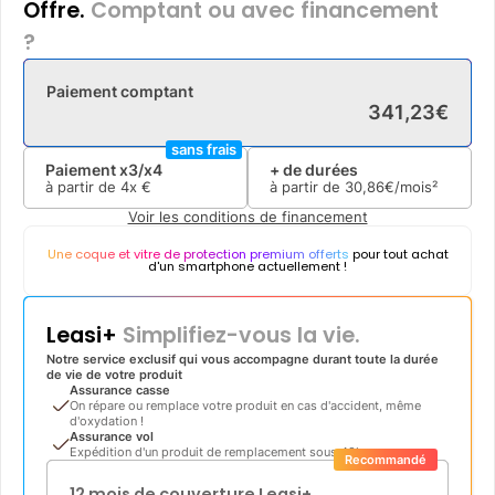
Offre.
Comptant ou avec financement
?
Paiement comptant
341
,
23
€
sans frais
Paiement x3/x4
+ de durées
à partir de
4x
€
à partir de
30
,
86
€/mois²
Voir les conditions de financement
Une coque et vitre de protection premium offerts
pour tout achat
d'un smartphone actuellement !
Leasi+
Simplifiez-vous la vie.
Notre service exclusif qui vous accompagne durant toute la durée
de vie de votre produit
Assurance casse
On répare ou remplace votre produit en cas d'accident, même
d'oxydation !
Assurance vol
Expédition d'un produit de remplacement sous 48h
Recommandé
12 mois de couverture Leasi+