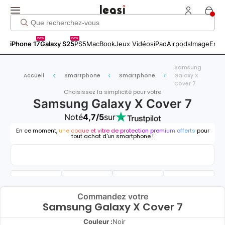
new
new
iPhone 17
Galaxy S25
PS5
MacBook
Jeux Vidéos
iPad
Airpods
Image
Entr
Samsung
Accueil
Smartphone
Smartphone
Galaxy X
Cover 7
Choisissez la simplicité pour votre
Samsung Galaxy X Cover 7
Noté
4,7/5
sur
En ce moment,
une coque et vitre de protection premium offerts
pour
tout achat d'un smartphone !
Commandez votre
Samsung Galaxy X Cover 7
Couleur :
Noir