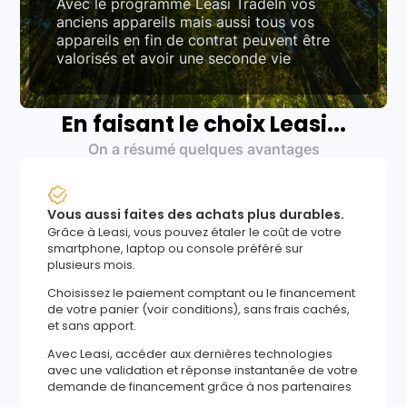
Avec le programme Leasi TradeIn vos
anciens appareils mais aussi tous vos
appareils en fin de contrat peuvent être
valorisés et avoir une seconde vie
En faisant le choix Leasi...
On a résumé quelques avantages
Vous aussi faites des achats plus durables.
Grâce à Leasi, vous pouvez étaler le coût de votre
smartphone, laptop ou console préféré sur
plusieurs mois.
Choisissez le paiement comptant ou le financement
de votre panier (voir conditions), sans frais cachés,
et sans apport.
Avec Leasi, accéder aux dernières technologies
avec une validation et réponse instantanée de votre
demande de financement grâce à nos partenaires