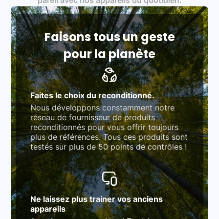
pareil avec nos appareils du quotidien.
rigoureux (80 à 100 points de contrôle en
fonction des produits)
Respect des normes RAEE, RoHS, et du
référentiel QualiRepar (bonus réparation)
Faisons tous un geste
pour la planète
Faites le choix du reconditionné.
Nous développons constamment notre
réseau de fournisseur de produits
reconditionnés pour vous offrir toujours
plus de références. Tous ces produits sont
testés sur plus de 50 points de contrôles !
Ne laissez plus trainer vos anciens
appareils