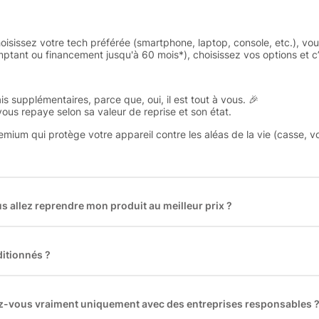
oisissez votre tech préférée (smartphone, laptop, console, etc.), vo
tant ou financement jusqu'à 60 mois*), choisissez vos options et c’e
is supplémentaires, parce que, oui, il est tout à vous. 🎉
 vous repaye selon sa valeur de reprise et son état.
remium qui protège votre appareil contre les aléas de la vie (casse, v
 allez reprendre mon produit au meilleur prix ?
des plus gros acteurs européens du marché ce qui nous permet de
rix de rachat. De plus, nous sommes rémunéré à la commission sur la v
ar les acheteurs).
itionnés ?
t reconditionnés. Nous travaillons exclusivement avec des fourniss
 et du reconditionné de haute qualité
llez-vous vraiment uniquement avec des entreprises responsables 
artenaires avec soin, et
on travaille uniquement avec des acteurs 