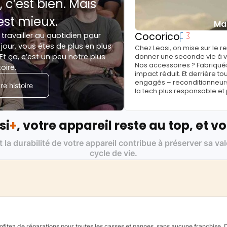
, c’est bien. Mais
est mieux.
Ma
Cocorico
 travailler au quotidien pour
jour, vous êtes de plus en plus
Chez Leasi, on mise sur le 
Et ça, c’est un peu notre plus
donner une seconde vie à vo
Nos accessoires ? Fabriqués
toire.
impact réduit. Et derrière to
engagés – reconditionneurs, 
e histoire
la tech plus responsable et
si
+
, votre appareil reste au top, et vo
t la durabilité de votre appareil contribue à préserver sa va
cycle de vie.
fitez de réparations pour toutes les casses et pannes, sans aucune franchise. Da