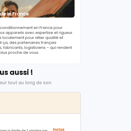
de in France
reconditionnement en France pour
s appareils avec expertise et rigueur.
 localement pour allier qualité et
ut ça, des partenaires français
fabricants, logisticiens – qui rendent
 plus proche de vous.
us aussi !
leur tout au long de son
Inclus
ns la limite de 1 sinistre par