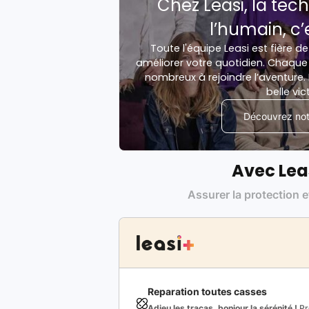
Chez Leasi, la tech
l’humain, c’
Toute l'équipe Leasi est fière de
améliorer votre quotidien. Chaque 
nombreux à rejoindre l’aventure. 
belle vic
Découvrez notr
Avec Lea
Assurer la protection e
Reparation toutes casses
Adieu les tracas, bonjour la sérénité !
Pro