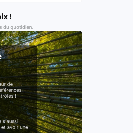
ix !
s du quotidien.
es produits)
e
eur de
références.
trôles !
is aussi
 et avoir une