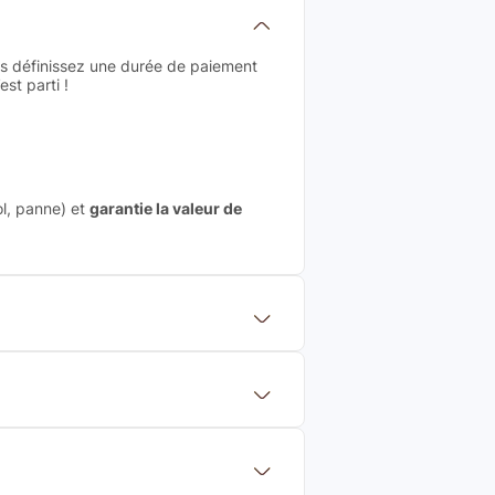
us définissez une durée de paiement
st parti !
ol, panne) et
garantie la valeur de
 mettre en concurrence de nombreuse
aleur de rachat du produit (cette
eurs de renoms, ne proposons que des
?
Français et Européen, engagés dans