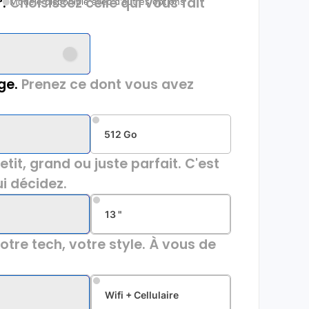
.
Choisissez celle qui vous fait
Modèle disponible avec d'autres options
ge.
Prenez ce dont vous avez
512 Go
etit, grand ou juste parfait. C'est
i décidez.
13 "
otre tech, votre style. À vous de
Wifi + Cellulaire