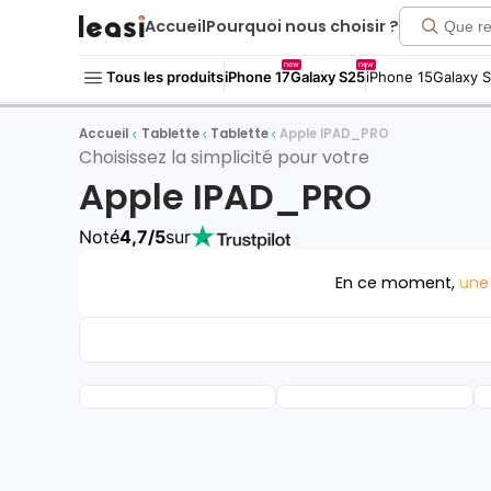
Accueil
Pourquoi nous choisir ?
new
new
Tous les produits
iPhone 17
Galaxy S25
iPhone 15
Galaxy 
Accueil
Tablette
Tablette
Apple IPAD_PRO
Choisissez la simplicité pour votre
Apple IPAD_PRO
Noté
4,7/5
sur
En ce moment,
une