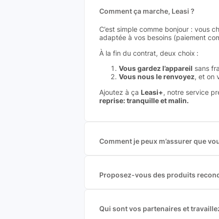
Comment ça marche, Leasi ?
C’est simple comme bonjour : vous ch
adaptée à vos besoins (paiement comp
À la fin du contrat, deux choix :
Vous gardez l’appareil
sans fra
Vous nous le renvoyez
, et on
Ajoutez à ça
Leasi+
, notre service p
reprise: tranquille et malin.
Comment je peux m’assurer que vous
Nous sommes connecté à l’ensemble 
offres et vous garantir le meilleur p
commission est exclusivement payé p
Proposez-vous des produits recond
Nous proposons des produits neufs e
produits officiels de grandes marques
Qui sont vos partenaires et travai
Oui, chez Leasi, on sélectionne nos p