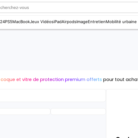
S24
PS5
MacBook
Jeux Vidéos
iPad
Airpods
Image
Entretien
Mobilité urbaine
 coque et vitre de protection premium offerts
pour tout acha