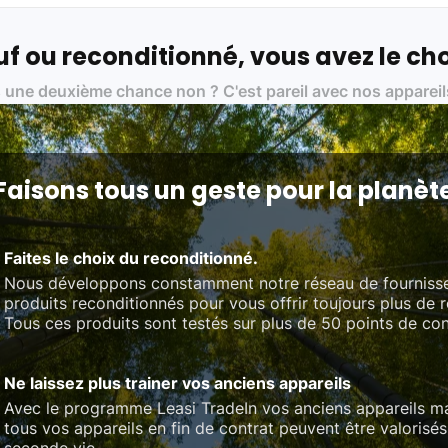
ue, et de qualité.
 nos partenaires :
f ou reconditionné, vous avez le cho
01 pour le traitement des déchets électroniques (DEEE)
 une deuxième chance non ? C'est pareil avec nos appareil
on des standards rigoureux (80 à 100 points de contrôle en fonction d
 et du référentiel QualiRepar (bonus réparation)
Faisons tous un geste pour la planèt
Faites le choix du reconditionné.
Nous développons constamment notre réseau de fourniss
produits reconditionnés pour vous offrir toujours plus de 
Tous ces produits sont testés sur plus de 50 points de con
Ne laissez plus trainer vos anciens appareils
Avec le programme Leasi TradeIn vos anciens appareils ma
tous vos appareils en fin de contrat peuvent être valorisés