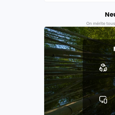
une démarche écoresponsable, éthiq
Labels environnementaux & qualité de
Neu
Certifications ADEME / ISO 140
On mérite tous
Produits testés et vérifiés sel
Respect des normes RAEE, RoHS,