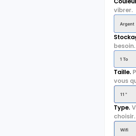
Couleur
vibrer.
Argent
Stocka
besoin.
1 To
Taille.
P
vous qu
11 "
Type.
V
choisir.
Wifi