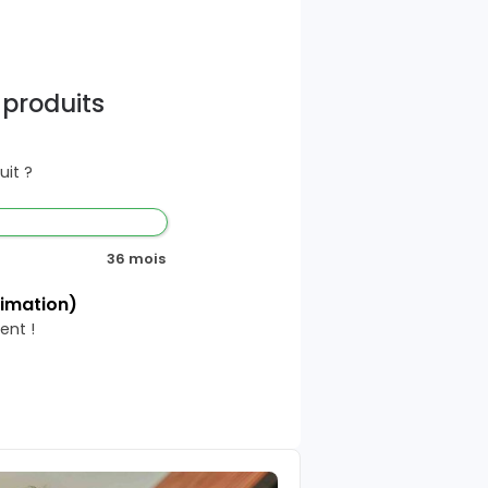
 produits
it ?
36 mois
timation)
ent !