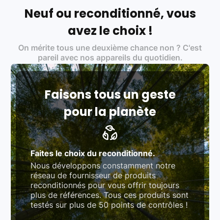
écoresponsable, éthique, et de qualité.
Neuf ou reconditionné, vous
Labels environnementaux & qualité de nos partenaires
:
avez le choix !
Certifications ADEME / ISO 14001 pour le
On mérite tous une deuxième chance non ? C'est
traitement des déchets électroniques (DEEE)
Produits testés et vérifiés selon des standards
pareil avec nos appareils du quotidien.
rigoureux (80 à 100 points de contrôle en
fonction des produits)
Respect des normes RAEE, RoHS, et du
référentiel QualiRepar (bonus réparation)
Faisons tous un geste
pour la planète
Faites le choix du reconditionné.
Nous développons constamment notre
réseau de fournisseur de produits
reconditionnés pour vous offrir toujours
plus de références. Tous ces produits sont
testés sur plus de 50 points de contrôles !