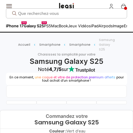
new
new
iPhone 17
Galaxy S25
PS5
MacBook
Jeux Vidéos
iPad
Airpods
Image
Entr
Samsung
Accueil
Smartphone
Smartphone
Galaxy
S25
Choisissez la simplicité pour votre
Samsung Galaxy S25
Noté
4,7/5
sur
En ce moment,
une coque et vitre de protection premium offerts
pour
tout achat d'un smartphone !
Commandez votre
Samsung Galaxy S25
Couleur :
Vert d'eau