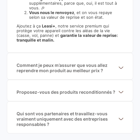
supplémentaires, parce que, oui, il est tout à
vous. 🎉
Vous nous le renvoyez
, et on vous repaye
selon sa valeur de reprise et son état.
Ajoutez à ça
Leasi+
, notre service premium qui
protège votre appareil contre les aléas de la vie
(casse, vol, panne) et
garantie la valeur de reprise:
tranquille et malin.
Comment je peux m’assurer que vous allez
reprendre mon produit au meilleur prix ?
Nous sommes connecté à l’ensemble des plus gros
acteurs européens du marché ce qui nous permet de
mettre en concurrence de nombreuse offres et vous
garantir le meilleur prix de rachat. De plus, nous
Proposez-vous des produits reconditionnés ?
sommes rémunéré à la commission sur la valeur de
Nous proposons des produits neufs et
rachat du produit (cette commission est
reconditionnés. Nous travaillons exclusivement avec
exclusivement payé par les acheteurs).
des fournisseurs de renoms, ne proposons que des
produits officiels de grandes marques et du
Qui sont vos partenaires et travaillez-vous
reconditionné de haute qualité
vraiment uniquement avec des entreprises
responsables ?
Oui, chez Leasi, on sélectionne nos partenaires avec
soin, et
on travaille uniquement avec des acteurs
Français et Européen, engagés dans une démarche