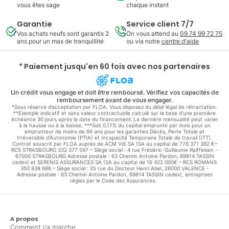
vous êtes sage
chaque instant
Garantie
Service client 7/7
Vos achats neufs sont garantis 2
On vous attend au
09 74 99 72 75
ans pour un max de tranquillité
ou via notre
centre d'aide
* Paiement jusqu'en 60 fois avec nos partenaires
Un crédit vous engage et doit être remboursé. Vérifiez vos capacités de
remboursement avant de vous engager.
*Sous réserve d’acceptation par FLOA. Vous disposez du délai légal de rétractation.
**Exemple indicatif et sans valeur contractuelle calculé sur la base d'une première
échéance 30 jours après la date du financement. La dernière mensualité peut varier
à la hausse ou à la baisse. ***Soit 0,17% du capital emprunté par mois pour un
emprunteur de moins de 66 ans pour les garanties Décès, Perte Totale et
Irréversible d'Autonomie (PTIA) et Incapacité Temporaire Totale de travail (ITT).
Contrat souscrit par FLOA auprès de ACM VIE SA (SA au capital de 778 371 392 €–
RCS STRASBOURG 332 377 597 – Siège social : 4 rue Frédéric-Guillaume Raiffeisen -
67000 STRASBOURG Adresse postale : 63 Chemin Antoine Pardon, 69814 TASSIN
cedex) et SERENIS ASSURANCES SA (SA au capital de 16 422 000€ – RCS ROMANS
350 838 686 – Siège social : 25 rue du Docteur Henri Abel, 26000 VALENCE -
Adresse postale : 63 Chemin Antoine Pardon, 69814 TASSIN cedex), entreprises
régies par le Code des Assurances.
A propos
Comment ça marche