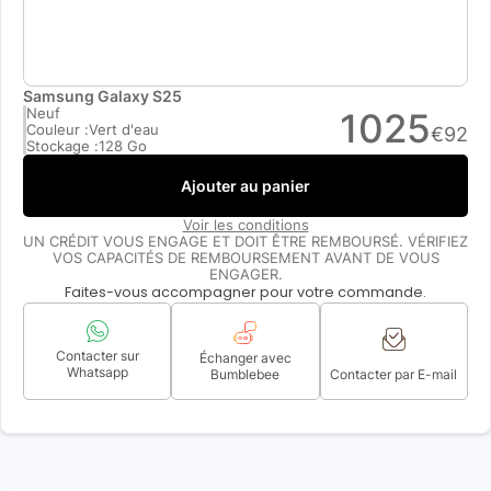
Samsung Galaxy S25
Neuf
1025
Couleur :
Vert d'eau
€
92
Stockage :
128 Go
Ajouter au panier
Voir les conditions
UN CRÉDIT VOUS ENGAGE ET DOIT ÊTRE REMBOURSÉ. VÉRIFIEZ
VOS CAPACITÉS DE REMBOURSEMENT AVANT DE VOUS
ENGAGER.
Faites-vous accompagner pour votre commande.
Contacter sur
Échanger avec
Whatsapp
Bumblebee
Contacter par E-mail