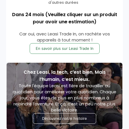
d'autres durées
Dans
24
mois
(Veuillez cliquer sur un produit
pour avoir une estimation)
Car oui, avec Leasi Trade In, on rachète vos
appareils à tout moment !
En savoir plus sur Leasi Trade In
Chez Leasi, la tech, c’est bien. Mais
l’humain, c’est mieux.
Toute l'équipe Leasi est fière de travailler au
quotidien pour améliorer votre quotidien. Chaque
jour, vous êtes de plus en plus nombreux à
rejoindre l’aventure. Et ça, c’est un peu notre plus
belle victoire.
Découvrez notre histoire