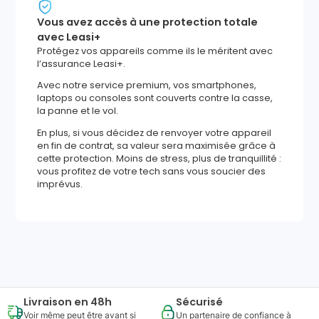
Vous avez accès à une protection totale
avec Leasi+
Protégez vos appareils comme ils le méritent avec
l’assurance Leasi+.
Avec notre service premium, vos smartphones,
laptops ou consoles sont couverts contre la casse,
la panne et le vol.
En plus, si vous décidez de renvoyer votre appareil
en fin de contrat, sa valeur sera maximisée grâce à
cette protection. Moins de stress, plus de tranquillité :
vous profitez de votre tech sans vous soucier des
imprévus.
1025
,
92
€
Ajouter au panier
Reprise minimum
garantie
320
€
Livraison en 48h
Sécurisé
Voir même peut être avant si
Un partenaire de confiance à