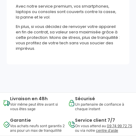
Avec notre service premium, vos smartphones,
laptops ou consoles sont couverts contre la casse,
la panne et le vol.
En plus, si vous décidez de renvoyer votre appareil
en fin de contrat, sa valeur sera maximisée grâce à
cette protection. Moins de stress, plus de tranquillité :
vous profitez de votre tech sans vous soucier des
imprévus.
407
,
00
€
Ajouter au panier
Reprise minimum
garantie
116
€
Livraison en 48h
Sécurisé
Voir même peut être avant si
Un partenaire de confiance à
vous êtes sage
chaque instant
Garantie
Service client 7/7
Vos achats neufs sont garantis 2
On vous attend au
09 74 99 72 75
ans pour un max de tranquillité
ou via notre
centre d'aide