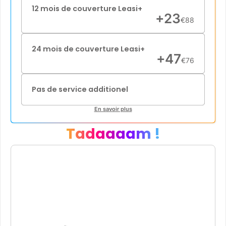
12 mois de couverture Leasi+
+
23
€
88
24 mois de couverture Leasi+
+
47
€
76
Pas de service additionel
En savoir plus
Tadaaaam !