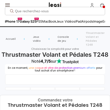
new
new
iPhone 17
Galaxy S25
PS5
MacBook
Jeux Vidéos
iPad
Airpods
Image
Entr
Thrustmaster
Jeux
Console
Volant et
Accueil
vidéo
de jeu
Pédales
T248
Choisissez la simplicité pour votre
Thrustmaster Volant et Pédales T248
Noté
4,7/5
sur
En ce moment,
une coque et vitre de protection premium offerts
pour
tout achat d'un smartphone !
Commandez votre
Thrustmaster Volant et Pédales T248