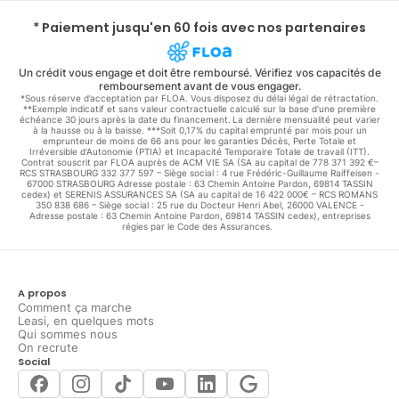
* Paiement jusqu'en 60 fois avec nos partenaires
Un crédit vous engage et doit être remboursé. Vérifiez vos capacités de
remboursement avant de vous engager.
*Sous réserve d’acceptation par FLOA. Vous disposez du délai légal de rétractation.
**Exemple indicatif et sans valeur contractuelle calculé sur la base d'une première
échéance 30 jours après la date du financement. La dernière mensualité peut varier
à la hausse ou à la baisse. ***Soit 0,17% du capital emprunté par mois pour un
emprunteur de moins de 66 ans pour les garanties Décès, Perte Totale et
Irréversible d'Autonomie (PTIA) et Incapacité Temporaire Totale de travail (ITT).
Contrat souscrit par FLOA auprès de ACM VIE SA (SA au capital de 778 371 392 €–
RCS STRASBOURG 332 377 597 – Siège social : 4 rue Frédéric-Guillaume Raiffeisen -
67000 STRASBOURG Adresse postale : 63 Chemin Antoine Pardon, 69814 TASSIN
cedex) et SERENIS ASSURANCES SA (SA au capital de 16 422 000€ – RCS ROMANS
350 838 686 – Siège social : 25 rue du Docteur Henri Abel, 26000 VALENCE -
Adresse postale : 63 Chemin Antoine Pardon, 69814 TASSIN cedex), entreprises
régies par le Code des Assurances.
A propos
Comment ça marche
Leasi, en quelques mots
Qui sommes nous
On recrute
Social