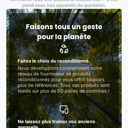
Produits testés et vérifiés selon des standards
pareil avec nos appareils du quotidien.
rigoureux (80 à 100 points de contrôle en
fonction des produits)
Respect des normes RAEE, RoHS, et du
référentiel QualiRepar (bonus réparation)
Faisons tous un geste
pour la planète
Faites le choix du reconditionné.
Nous développons constamment notre
réseau de fournisseur de produits
reconditionnés pour vous offrir toujours
plus de références. Tous ces produits sont
testés sur plus de 50 points de contrôles !
Ne laissez plus trainer vos anciens
appareils