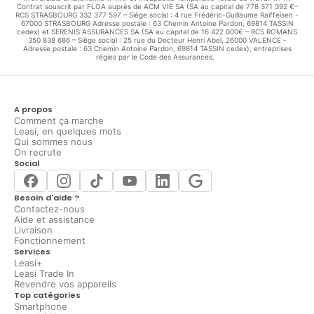
Contrat souscrit par FLOA auprès de ACM VIE SA (SA au capital de 778 371 392 €–
RCS STRASBOURG 332 377 597 – Siège social : 4 rue Frédéric-Guillaume Raiffeisen -
67000 STRASBOURG Adresse postale : 63 Chemin Antoine Pardon, 69814 TASSIN
cedex) et SERENIS ASSURANCES SA (SA au capital de 16 422 000€ – RCS ROMANS
350 838 686 – Siège social : 25 rue du Docteur Henri Abel, 26000 VALENCE -
Adresse postale : 63 Chemin Antoine Pardon, 69814 TASSIN cedex), entreprises
régies par le Code des Assurances.
A propos
Comment ça marche
Leasi, en quelques mots
Qui sommes nous
On recrute
Social
Besoin d'aide ?
Contactez-nous
Aide et assistance
Livraison
Fonctionnement
Services
Leasi+
Leasi Trade In
Revendre vos appareils
Top catégories
Smartphone