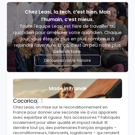
Chez Leasi, la tech, c’est bien. Mais
l’humain, c’est mieux.
Toute l'équipe Leasi est fière de travailler au
quotidien pour améliorer votre quotidien. Chaque
jour, vous êtes de plus en plus nombreux à
rejoindre l’aventure. Et ça, c’est un peu notre plus
belle victoire.
Découvrez notre histoire
Made in France
Cocorico
Chez Leasi, on mise sur le reconditionnement en
France pour donner une seconde vie à vos appareils
avec expertise et rigueur. Nos accessoires ? Fabriqués
localement pour allier qualité et impact réduit. Et
derrière tout ça, des partenaires français engagés –
reconditionneurs, fabricants, logisticiens – qui rendent