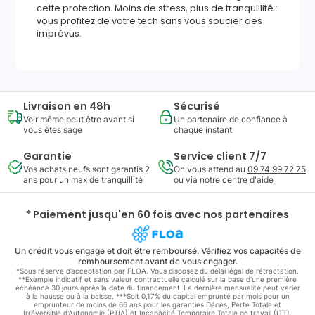
cette protection. Moins de stress, plus de tranquillité :
vous profitez de votre tech sans vous soucier des
imprévus.
Livraison en 48h
Sécurisé
Voir même peut être avant si
Un partenaire de confiance à
vous êtes sage
chaque instant
Garantie
Service client 7/7
Vos achats neufs sont garantis 2
On vous attend au
09 74 99 72 75
ans pour un max de tranquillité
ou via notre
centre d'aide
* Paiement jusqu'en 60 fois avec nos partenaires
Un crédit vous engage et doit être remboursé. Vérifiez vos capacités de
remboursement avant de vous engager.
*Sous réserve d’acceptation par FLOA. Vous disposez du délai légal de rétractation.
**Exemple indicatif et sans valeur contractuelle calculé sur la base d'une première
échéance 30 jours après la date du financement. La dernière mensualité peut varier
à la hausse ou à la baisse. ***Soit 0,17% du capital emprunté par mois pour un
emprunteur de moins de 66 ans pour les garanties Décès, Perte Totale et
Irréversible d'Autonomie (PTIA) et Incapacité Temporaire Totale de travail (ITT).