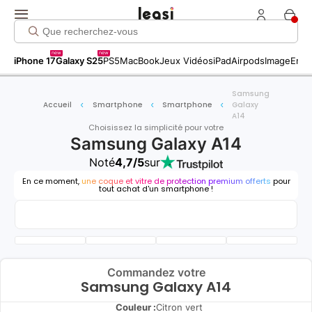
new
new
iPhone 17
Galaxy S25
PS5
MacBook
Jeux Vidéos
iPad
Airpods
Image
Entr
Samsung
Accueil
Smartphone
Smartphone
Galaxy
A14
Choisissez la simplicité pour votre
Samsung Galaxy A14
Noté
4,7/5
sur
En ce moment,
une coque et vitre de protection premium offerts
pour
tout achat d'un smartphone !
Commandez votre
Samsung Galaxy A14
Couleur :
Citron vert