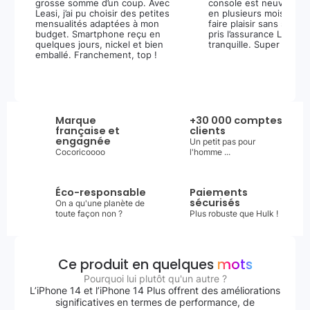
grosse somme d’un coup. Avec
console est neuve, et 
Leasi, j’ai pu choisir des petites
en plusieurs mois m’a 
mensualités adaptées à mon
faire plaisir sans stress.
budget. Smartphone reçu en
pris l’assurance Leasi+
quelques jours, nickel et bien
tranquille. Super expér
emballé. Franchement, top !
Marque
+30 000 comptes
française et
clients
engagnée
Un petit pas pour
Cocoricoooo
l'homme ...
Éco-responsable
Paiements
sécurisés
On a qu'une planète de
toute façon non ?
Plus robuste que Hulk !
Ce produit en quelques
mots
Pourquoi lui plutôt qu'un autre ?
L’iPhone 14 et l’iPhone 14 Plus offrent des améliorations
significatives en termes de performance, de