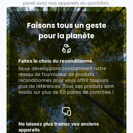
Produits testés et vérifiés selon des standards
pareil avec nos appareils du quotidien.
rigoureux (80 à 100 points de contrôle en
fonction des produits)
Respect des normes RAEE, RoHS, et du
référentiel QualiRepar (bonus réparation)
Faisons tous un geste
pour la planète
Faites le choix du reconditionné.
Nous développons constamment notre
réseau de fournisseur de produits
reconditionnés pour vous offrir toujours
plus de références. Tous ces produits sont
testés sur plus de 50 points de contrôles !
Ne laissez plus trainer vos anciens
appareils