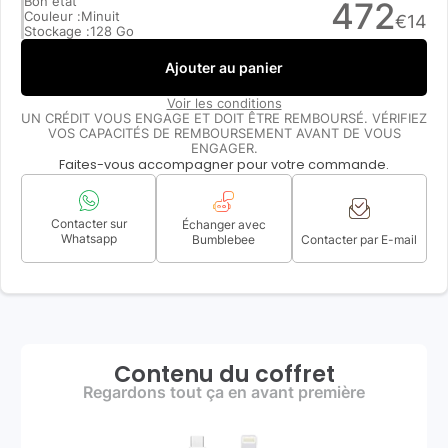
Bon état
472
Couleur :
Minuit
€
14
Stockage :
128 Go
Ajouter au panier
Voir les conditions
UN CRÉDIT VOUS ENGAGE ET DOIT ÊTRE REMBOURSÉ. VÉRIFIEZ
VOS CAPACITÉS DE REMBOURSEMENT AVANT DE VOUS
ENGAGER.
Faites-vous accompagner pour votre commande.
Contacter sur
Échanger avec
Whatsapp
Bumblebee
Contacter par E-mail
Contenu du coffret
Regardons tout ça en avant première