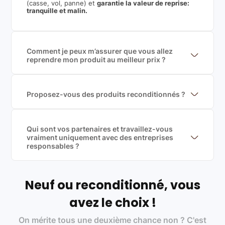
(casse, vol, panne) et
garantie la valeur de reprise:
tranquille et malin.
Comment je peux m’assurer que vous allez
reprendre mon produit au meilleur prix ?
Nous sommes connecté à l’ensemble des plus gros
acteurs européens du marché ce qui nous permet de
mettre en concurrence de nombreuse offres et vous
garantir le meilleur prix de rachat. De plus, nous
Proposez-vous des produits reconditionnés ?
sommes rémunéré à la commission sur la valeur de
Nous proposons des produits neufs et
rachat du produit (cette commission est
reconditionnés. Nous travaillons exclusivement avec
exclusivement payé par les acheteurs).
des fournisseurs de renoms, ne proposons que des
produits officiels de grandes marques et du
Qui sont vos partenaires et travaillez-vous
reconditionné de haute qualité
vraiment uniquement avec des entreprises
responsables ?
Oui, chez Leasi, on sélectionne nos partenaires avec
soin, et
on travaille uniquement avec des acteurs
Français et Européen, engagés dans une démarche
écoresponsable, éthique, et de qualité.
Neuf ou reconditionné, vous
Labels environnementaux & qualité de nos partenaires
:
avez le choix !
Certifications ADEME / ISO 14001 pour le
On mérite tous une deuxième chance non ? C'est
traitement des déchets électroniques (DEEE)