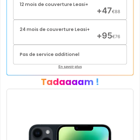
12 mois de couverture Leasi+
+
47
€
88
24 mois de couverture Leasi+
+
95
€
76
Pas de service additionel
En savoir plus
Tadaaaam !