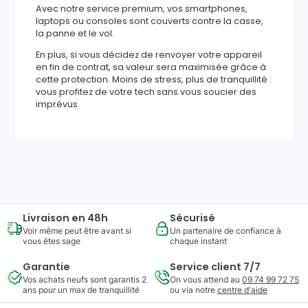
Avec notre service premium, vos smartphones,
laptops ou consoles sont couverts contre la casse,
la panne et le vol.
En plus, si vous décidez de renvoyer votre appareil
en fin de contrat, sa valeur sera maximisée grâce à
cette protection. Moins de stress, plus de tranquillité :
vous profitez de votre tech sans vous soucier des
imprévus.
472
,
14
€
Ajouter au panier
Reprise minimum
garantie
135
€
Livraison en 48h
Sécurisé
Voir même peut être avant si
Un partenaire de confiance à
vous êtes sage
chaque instant
Garantie
Service client 7/7
Vos achats neufs sont garantis 2
On vous attend au
09 74 99 72 75
ans pour un max de tranquillité
ou via notre
centre d'aide