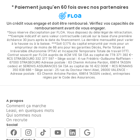
* Paiement jusqu'en 60 fois avec nos partenaires
Un crédit vous engage et doit être remboursé. Vérifiez vos capacités de
remboursement avant de vous engager.
*Sous réserve d’acceptation par FLOA. Vous disposez du délai légal de rétractation.
**Exemple indicatif et sans valeur contractuelle calculé sur la base d'une première
échéance 30 jours après la date du financement. La dernière mensualité peut varier
à la hausse ou à la baisse. ***Soit 0,17% du capital emprunté par mois pour un
emprunteur de moins de 66 ans pour les garanties Décès, Perte Totale et
Irréversible d'Autonomie (PTIA) et Incapacité Temporaire Totale de travail (ITT).
Contrat souscrit par FLOA auprès de ACM VIE SA (SA au capital de 778 371 392 €–
RCS STRASBOURG 332 377 597 – Siège social : 4 rue Frédéric-Guillaume Raiffeisen -
67000 STRASBOURG Adresse postale : 63 Chemin Antoine Pardon, 69814 TASSIN
cedex) et SERENIS ASSURANCES SA (SA au capital de 16 422 000€ – RCS ROMANS
350 838 686 – Siège social : 25 rue du Docteur Henri Abel, 26000 VALENCE -
Adresse postale : 63 Chemin Antoine Pardon, 69814 TASSIN cedex), entreprises
régies par le Code des Assurances.
A propos
Comment ça marche
Leasi, en quelques mots
Qui sommes nous
On recrute
Social
Besoin d'aide ?