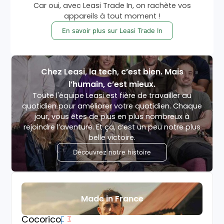
Car oui, avec Leasi Trade In, on rachète vos
appareils à tout moment !
En savoir plus sur Leasi Trade In
Chez Leasi, la tech, c’est bien. Mais
l’humain, c’est mieux.
Toute l'équipe Leasi est fière de travailler au
quotidien pour améliorer votre quotidien. Chaque
jour, vous êtes de plus en plus nombreux à
rejoindre l’aventure. Et ça, c’est un peu notre plus
belle victoire.
Découvrez notre histoire
Made in France
Cocorico