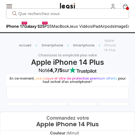
new
new
iPhone 17
Galaxy S25
PS5
MacBook
Jeux Vidéos
iPad
Airpods
Image
Entr
Apple
Accueil
Smartphone
Smartphone
iPhone
14 Plus
Choisissez la simplicité pour votre
Apple iPhone 14 Plus
Noté
4,7/5
sur
En ce moment,
une coque et vitre de protection premium offerts
pour
tout achat d'un smartphone !
Commandez votre
Apple iPhone 14 Plus
Couleur :
Minuit