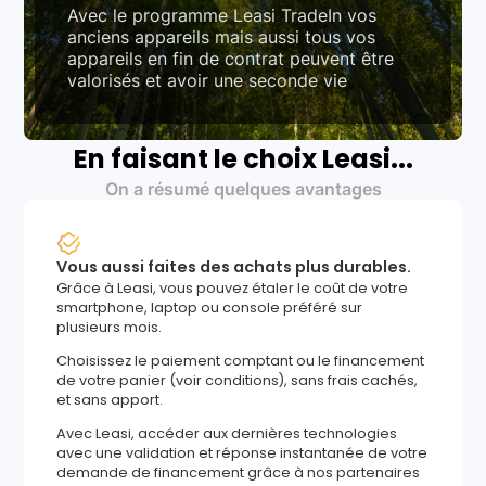
Avec le programme Leasi TradeIn vos
anciens appareils mais aussi tous vos
appareils en fin de contrat peuvent être
valorisés et avoir une seconde vie
En faisant le choix Leasi...
On a résumé quelques avantages
Vous aussi faites des achats plus durables.
Grâce à Leasi, vous pouvez étaler le coût de votre
smartphone, laptop ou console préféré sur
plusieurs mois.
Choisissez le paiement comptant ou le financement
de votre panier (voir conditions), sans frais cachés,
et sans apport.
Avec Leasi, accéder aux dernières technologies
avec une validation et réponse instantanée de votre
demande de financement grâce à nos partenaires