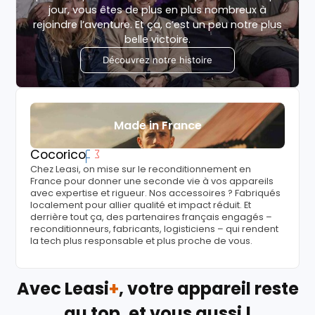
jour, vous êtes de plus en plus nombreux à
rejoindre l’aventure. Et ça, c’est un peu notre plus
belle victoire.
Découvrez notre histoire
Made in France
Cocorico
Chez Leasi, on mise sur le reconditionnement en
France pour donner une seconde vie à vos appareils
avec expertise et rigueur. Nos accessoires ? Fabriqués
localement pour allier qualité et impact réduit. Et
derrière tout ça, des partenaires français engagés –
reconditionneurs, fabricants, logisticiens – qui rendent
la tech plus responsable et plus proche de vous.
Avec Leasi
+
, votre appareil reste
au top, et vous aussi !