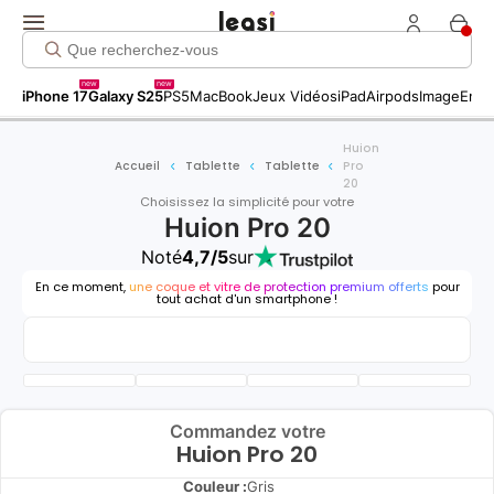
new
new
iPhone 17
Galaxy S25
PS5
MacBook
Jeux Vidéos
iPad
Airpods
Image
Entr
Huion
Accueil
Tablette
Tablette
Pro
20
Choisissez la simplicité pour votre
Huion Pro 20
Noté
4,7/5
sur
En ce moment,
une coque et vitre de protection premium offerts
pour
tout achat d'un smartphone !
Commandez votre
Huion Pro 20
Couleur :
Gris