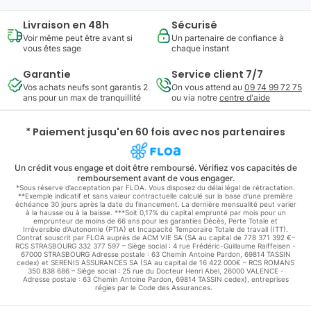
Livraison en 48h
Sécurisé
Voir même peut être avant si
Un partenaire de confiance à
vous êtes sage
chaque instant
Garantie
Service client 7/7
Vos achats neufs sont garantis 2
On vous attend au
09 74 99 72 75
ans pour un max de tranquillité
ou via notre
centre d'aide
* Paiement jusqu'en 60 fois avec nos partenaires
Un crédit vous engage et doit être remboursé. Vérifiez vos capacités de
remboursement avant de vous engager.
*Sous réserve d’acceptation par FLOA. Vous disposez du délai légal de rétractation.
**Exemple indicatif et sans valeur contractuelle calculé sur la base d'une première
échéance 30 jours après la date du financement. La dernière mensualité peut varier
à la hausse ou à la baisse. ***Soit 0,17% du capital emprunté par mois pour un
emprunteur de moins de 66 ans pour les garanties Décès, Perte Totale et
Irréversible d'Autonomie (PTIA) et Incapacité Temporaire Totale de travail (ITT).
Contrat souscrit par FLOA auprès de ACM VIE SA (SA au capital de 778 371 392 €–
RCS STRASBOURG 332 377 597 – Siège social : 4 rue Frédéric-Guillaume Raiffeisen -
67000 STRASBOURG Adresse postale : 63 Chemin Antoine Pardon, 69814 TASSIN
cedex) et SERENIS ASSURANCES SA (SA au capital de 16 422 000€ – RCS ROMANS
350 838 686 – Siège social : 25 rue du Docteur Henri Abel, 26000 VALENCE -
Adresse postale : 63 Chemin Antoine Pardon, 69814 TASSIN cedex), entreprises
régies par le Code des Assurances.