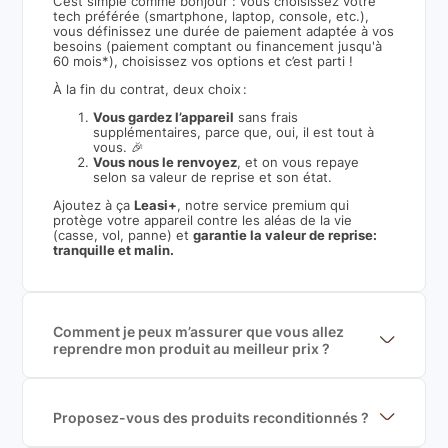
C’est simple comme bonjour : vous choisissez votre
tech préférée (smartphone, laptop, console, etc.),
vous définissez une durée de paiement adaptée à vos
besoins (paiement comptant ou financement jusqu'à
60 mois*), choisissez vos options et c’est parti !
À la fin du contrat, deux choix :
Vous gardez l’appareil
sans frais
supplémentaires, parce que, oui, il est tout à
vous. 🎉
Vous nous le renvoyez
, et on vous repaye
selon sa valeur de reprise et son état.
Ajoutez à ça
Leasi+
, notre service premium qui
protège votre appareil contre les aléas de la vie
(casse, vol, panne) et
garantie la valeur de reprise:
tranquille et malin.
Comment je peux m’assurer que vous allez
reprendre mon produit au meilleur prix ?
Nous sommes connecté à l’ensemble des plus gros
acteurs européens du marché ce qui nous permet de
mettre en concurrence de nombreuse offres et vous
garantir le meilleur prix de rachat. De plus, nous
Proposez-vous des produits reconditionnés ?
sommes rémunéré à la commission sur la valeur de
Nous proposons des produits neufs et
rachat du produit (cette commission est