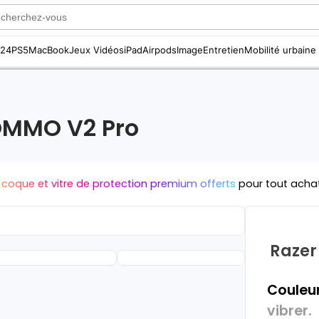
S24
PS5
MacBook
Jeux Vidéos
iPad
Airpods
Image
Entretien
Mobilité urbaine
OMMO V2 Pro
 coque et vitre de protection premium offerts
pour tout acha
Razer
Couleur
vibrer.