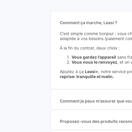
Comment ça marche, Leasi ?
C’est simple comme bonjour : vous ch
adaptée à vos besoins (paiement comp
À la fin du contrat, deux choix :
Vous gardez l’appareil
sans fra
Vous nous le renvoyez
, et on
Ajoutez à ça
Leasi+
, notre service p
reprise: tranquille et malin.
Comment je peux m’assurer que vous
Nous sommes connecté à l’ensemble 
offres et vous garantir le meilleur p
commission est exclusivement payé p
Proposez-vous des produits recond
Nous proposons des produits neufs e
produits officiels de grandes marques