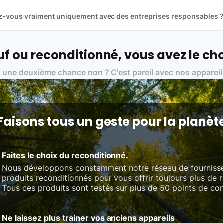
llez-vous vraiment uniquement avec des entreprises responsables 
artenaires avec soin, et
on travaille uniquement avec des acteurs 
ue, et de qualité.
 nos partenaires :
f ou reconditionné, vous avez le cho
01 pour le traitement des déchets électroniques (DEEE)
 une deuxième chance non ? C'est pareil avec nos appareil
on des standards rigoureux (80 à 100 points de contrôle en fonction d
 et du référentiel QualiRepar (bonus réparation)
Faisons tous un geste pour la planèt
Faites le choix du reconditionné.
Nous développons constamment notre réseau de fourniss
produits reconditionnés pour vous offrir toujours plus de 
Tous ces produits sont testés sur plus de 50 points de con
Ne laissez plus trainer vos anciens appareils