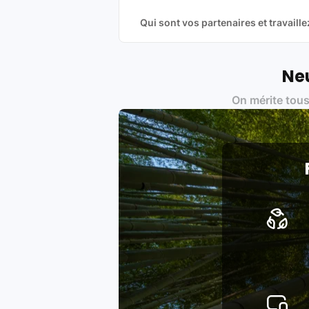
Qui sont vos partenaires et travai
Oui, chez Leasi, on sélectionne nos p
une démarche écoresponsable, éthiq
Labels environnementaux & qualité de
Neu
Certifications ADEME / ISO 140
On mérite tous
Produits testés et vérifiés sel
Respect des normes RAEE, RoHS,