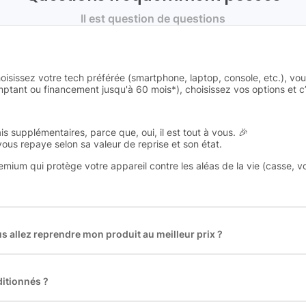
Il est question de questions
oisissez votre tech préférée (smartphone, laptop, console, etc.), vo
tant ou financement jusqu'à 60 mois*), choisissez vos options et c’e
is supplémentaires, parce que, oui, il est tout à vous. 🎉
 vous repaye selon sa valeur de reprise et son état.
remium qui protège votre appareil contre les aléas de la vie (casse, v
 allez reprendre mon produit au meilleur prix ?
des plus gros acteurs européens du marché ce qui nous permet de
rix de rachat. De plus, nous sommes rémunéré à la commission sur la v
ar les acheteurs).
itionnés ?
t reconditionnés. Nous travaillons exclusivement avec des fourniss
 et du reconditionné de haute qualité