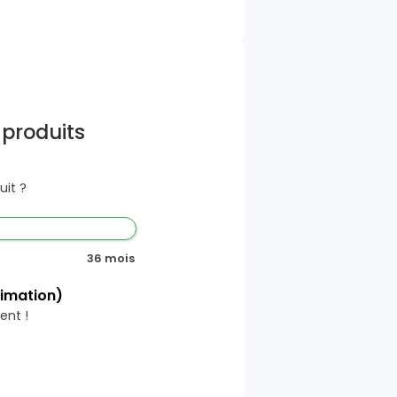
 produits
it ?
36 mois
timation)
ent !