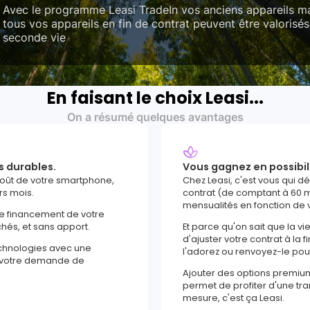
Avec le programme Leasi TradeIn vos anciens appareils ma
tous vos appareils en fin de contrat peuvent être valorisés
seconde vie
En faisant le choix Leasi...
On a résumé quelques avantages
s durables.
Vous gagnez en possibil
coût de votre smartphone,
Chez Leasi, c'est vous qui d
rs mois.
contrat (de comptant à 60 m
mensualités en fonction de 
le financement de votre
chés, et sans apport.
Et parce qu'on sait que la vi
d'ajuster votre contrat à la f
echnologies avec une
l'adorez ou renvoyez-le po
e votre demande de
Ajouter des options premiu
permet de profiter d'une tranq
mesure, c'est ça Leasi.