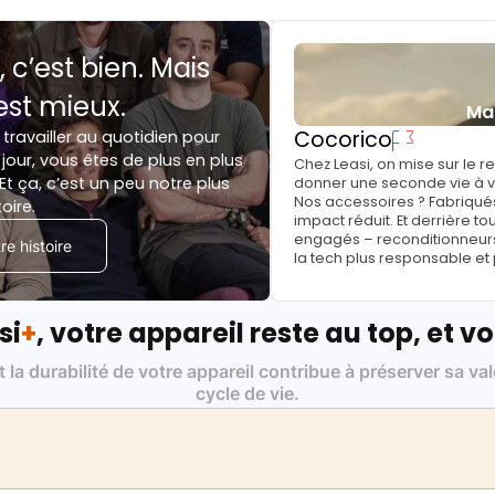
, c’est bien. Mais
est mieux.
Ma
Cocorico
 travailler au quotidien pour
jour, vous êtes de plus en plus
Chez Leasi, on mise sur le 
Et ça, c’est un peu notre plus
donner une seconde vie à vo
Nos accessoires ? Fabriqués
toire.
impact réduit. Et derrière to
engagés – reconditionneurs, 
e histoire
la tech plus responsable et
si
+
, votre appareil reste au top, et vo
t la durabilité de votre appareil contribue à préserver sa va
cycle de vie.