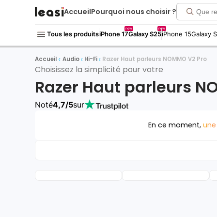
Accueil
Pourquoi nous choisir ?
new
new
Tous les produits
iPhone 17
Galaxy S25
iPhone 15
Galaxy 
Accueil
Audio
Hi-Fi
Razer Haut parleurs NOMMO V2 Pro
Choisissez la simplicité pour votre
Razer Haut parleurs N
Noté
4,7/5
sur
En ce moment,
une