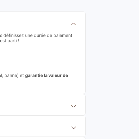
us définissez une durée de paiement
st parti !
ol, panne) et
garantie la valeur de
 mettre en concurrence de nombreuse
aleur de rachat du produit (cette
eurs de renoms, ne proposons que des