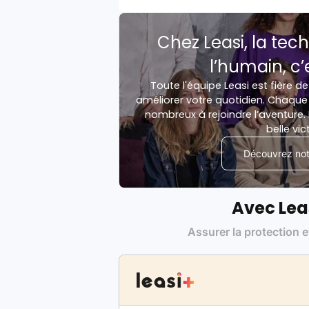
Chez Leasi, la tech
l’humain, c’
Toute l'équipe Leasi est fière de
améliorer votre quotidien. Chaque 
nombreux à rejoindre l’aventure. 
belle vic
Découvrez notr
Avec Lea
Assurer la protection e