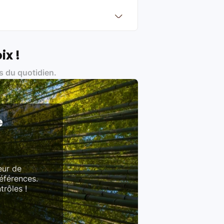
?
Français et Européen, engagés dans
ix !
s du quotidien.
es produits)
e
eur de
références.
trôles !