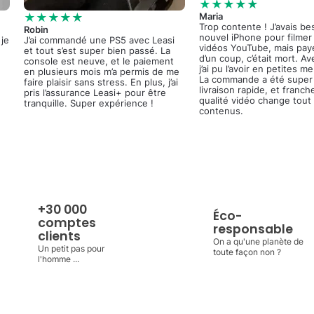
★★★★★
★★★★★
Maria
Trop contente ! J’avais be
Robin
nouvel iPhone pour filme
 je
J’ai commandé une PS5 avec Leasi
vidéos YouTube, mais pay
et tout s’est super bien passé. La
d’un coup, c’était mort. Av
console est neuve, et le paiement
j’ai pu l’avoir en petites m
en plusieurs mois m’a permis de me
La commande a été super 
faire plaisir sans stress. En plus, j’ai
livraison rapide, et franch
pris l’assurance Leasi+ pour être
qualité vidéo change tout
tranquille. Super expérience !
contenus.
+30 000
Éco-
comptes
responsable
clients
On a qu'une planète de
Un petit pas pour
toute façon non ?
l'homme ...