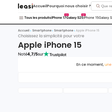
Accueil
Pourquoi nous choisir ?
new
new
Tous les produits
iPhone 17
Galaxy S25
iPhone 15
Galaxy 
Accueil
Smartphone
Smartphone
Apple iPhone 15
Choisissez la simplicité pour votre
Apple iPhone 15
Noté
4,7/5
sur
En ce moment,
une