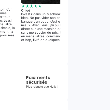
★★★★★
Vincent
★★★★★
J’ai enfin un iPho
soin d’un
Chloé
me ruiner en une 
r mes
Investir dans un MacBook Pro, c’est
est canon, la cam
er tout
bien. Ne pas vider son compte en
dinguerie et la ba
ec Leasi,
banque d’un coup, c’est encore
bien. Merci Leasi 
ensualité.
mieux. Avec Leasi, j’ai pu bosser
mensualités et la 
simple, la
direct sur une machine de compet’
ement, la
sans me soucier du prix. Paiement
 pour mes
en mensualités, commande fluide,
et hop, livré en quelques jours.
Paiements
sécurisés
Plus robuste que Hulk !