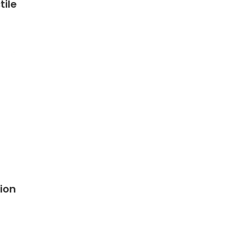
tile
ion