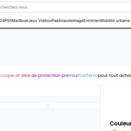
S24
PS5
MacBook
Jeux Vidéos
iPad
Airpods
Image
Entretien
Mobilité urbaine
 coque et vitre de protection premium offerts
pour tout acha
Couleur