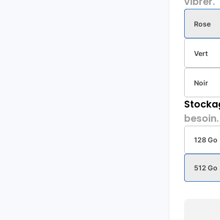
vibrer.
Rose
Vert
Noir
Stocka
besoin.
128 Go
512 Go