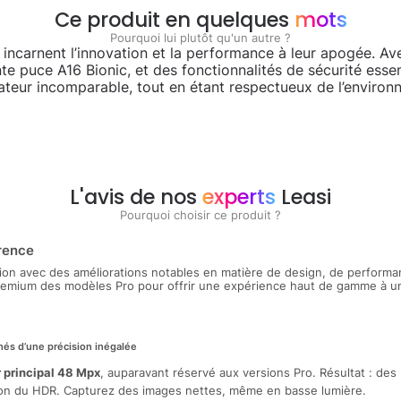
Ce produit en quelques
mots
Pourquoi lui plutôt qu'un autre ?
s incarnent l’innovation et la performance à leur apogée. A
e puce A16 Bionic, et des fonctionnalités de sécurité esse
sateur incomparable, tout en étant respectueux de l’environ
L'avis de nos
experts
Leasi
Pourquoi choisir ce produit ?
érence
tion avec des améliorations notables en matière de design, de perform
premium des modèles Pro pour offrir une expérience haut de gamme à un 
hés d’une précision inégalée
 principal 48 Mpx
, auparavant réservé aux versions Pro. Résultat : des
tion du HDR. Capturez des images nettes, même en basse lumière.