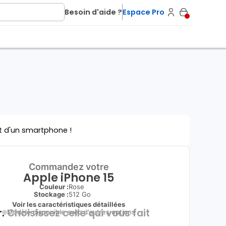
Besoin d'aide ?
Espace Pro
t d'un smartphone !
Commandez votre
Apple iPhone 15
Couleur :
Rose
Stockage :
512 Go
Voir les caractéristiques détaillées
.
Choisissez celle qui vous fait
Modèle disponible avec d'autres options