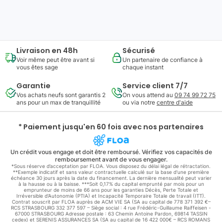
697
,
94
€
Ajouter au panier
ou à partir de
24
,
32
€/mois
Livraison en 48h
Sécurisé
Voir même peut être avant si
Un partenaire de confiance à
vous êtes sage
chaque instant
Garantie
Service client 7/7
Vos achats neufs sont garantis 2
On vous attend au
09 74 99 72 75
ans pour un max de tranquillité
ou via notre
centre d'aide
* Paiement jusqu'en 60 fois avec nos partenaires
Un crédit vous engage et doit être remboursé. Vérifiez vos capacités de
remboursement avant de vous engager.
*Sous réserve d’acceptation par FLOA. Vous disposez du délai légal de rétractation.
**Exemple indicatif et sans valeur contractuelle calculé sur la base d'une première
échéance 30 jours après la date du financement. La dernière mensualité peut varier
à la hausse ou à la baisse. ***Soit 0,17% du capital emprunté par mois pour un
emprunteur de moins de 66 ans pour les garanties Décès, Perte Totale et
Irréversible d'Autonomie (PTIA) et Incapacité Temporaire Totale de travail (ITT).
Contrat souscrit par FLOA auprès de ACM VIE SA (SA au capital de 778 371 392 €–
RCS STRASBOURG 332 377 597 – Siège social : 4 rue Frédéric-Guillaume Raiffeisen -
67000 STRASBOURG Adresse postale : 63 Chemin Antoine Pardon, 69814 TASSIN
cedex) et SERENIS ASSURANCES SA (SA au capital de 16 422 000€ – RCS ROMANS