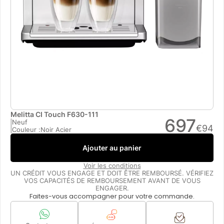
Melitta CI Touch F630-111
697
Neuf
€
94
Couleur :
Noir Acier
Ajouter au panier
Voir les conditions
UN CRÉDIT VOUS ENGAGE ET DOIT ÊTRE REMBOURSÉ. VÉRIFIEZ
VOS CAPACITÉS DE REMBOURSEMENT AVANT DE VOUS
ENGAGER.
Faites-vous accompagner pour votre commande.