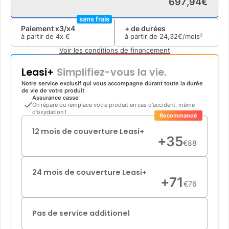
697
,
94
€
sans frais
Paiement x3/x4
+ de durées
à partir de
4x
€
à partir de
24
,
32
€/mois²
Voir les conditions de financement
Leasi+
Simplifiez-vous la vie.
Notre service exclusif qui vous accompagne durant toute la durée
de vie de votre produit
Assurance casse
On répare ou remplace votre produit en cas d'accident, même
d'oxydation !
Recommandé
12 mois de couverture Leasi+
+
35
€
88
24 mois de couverture Leasi+
+
71
€
76
Pas de service additionel