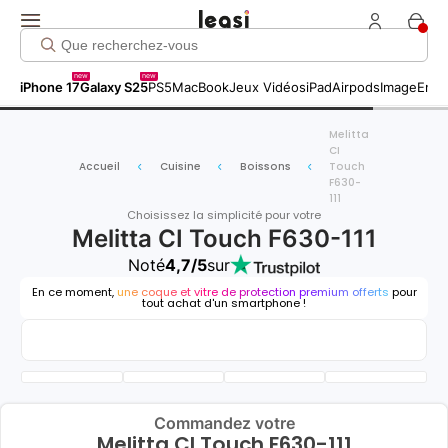
new
new
iPhone 17
Galaxy S25
PS5
MacBook
Jeux Vidéos
iPad
Airpods
Image
Entr
Melitta
CI
Accueil
Cuisine
Boissons
Touch
F630-
111
Choisissez la simplicité pour votre
Melitta CI Touch F630-111
Noté
4,7/5
sur
En ce moment,
une coque et vitre de protection premium offerts
pour
tout achat d'un smartphone !
Commandez votre
Melitta CI Touch F630-111