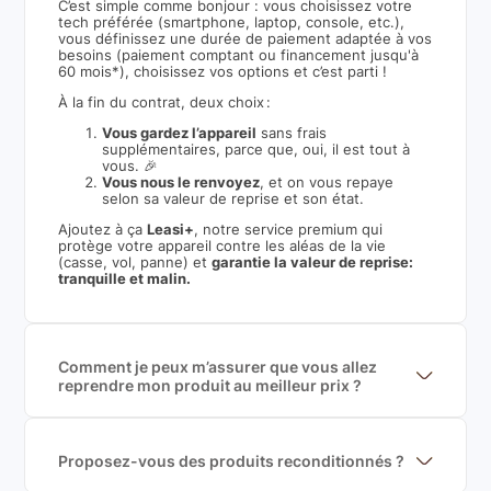
C’est simple comme bonjour : vous choisissez votre
tech préférée (smartphone, laptop, console, etc.),
vous définissez une durée de paiement adaptée à vos
besoins (paiement comptant ou financement jusqu'à
60 mois*), choisissez vos options et c’est parti !
À la fin du contrat, deux choix :
Vous gardez l’appareil
sans frais
supplémentaires, parce que, oui, il est tout à
vous. 🎉
Vous nous le renvoyez
, et on vous repaye
selon sa valeur de reprise et son état.
Ajoutez à ça
Leasi+
, notre service premium qui
protège votre appareil contre les aléas de la vie
(casse, vol, panne) et
garantie la valeur de reprise:
tranquille et malin.
Comment je peux m’assurer que vous allez
reprendre mon produit au meilleur prix ?
Nous sommes connecté à l’ensemble des plus gros
acteurs européens du marché ce qui nous permet de
mettre en concurrence de nombreuse offres et vous
garantir le meilleur prix de rachat. De plus, nous
Proposez-vous des produits reconditionnés ?
sommes rémunéré à la commission sur la valeur de
Nous proposons des produits neufs et
rachat du produit (cette commission est