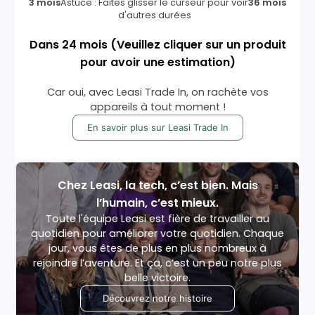
3 mois
Astuce : Faites glisser le curseur pour voir
36 mois
d'autres durées
Dans
24
mois
(Veuillez cliquer sur un produit
pour avoir une estimation)
Car oui, avec Leasi Trade In, on rachète vos
appareils à tout moment !
En savoir plus sur Leasi Trade In
Chez Leasi, la tech, c’est bien. Mais
l’humain, c’est mieux.
Toute l'équipe Leasi est fière de travailler au
quotidien pour améliorer votre quotidien. Chaque
jour, vous êtes de plus en plus nombreux à
rejoindre l’aventure. Et ça, c’est un peu notre plus
belle victoire.
Découvrez notre histoire