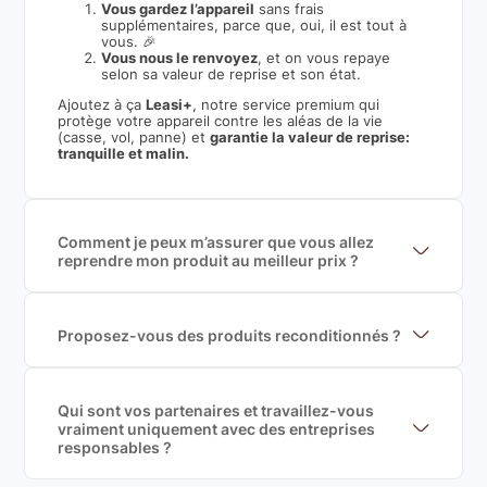
Vous gardez l’appareil
sans frais
supplémentaires, parce que, oui, il est tout à
vous. 🎉
Vous nous le renvoyez
, et on vous repaye
selon sa valeur de reprise et son état.
Ajoutez à ça
Leasi+
, notre service premium qui
protège votre appareil contre les aléas de la vie
(casse, vol, panne) et
garantie la valeur de reprise:
tranquille et malin.
Comment je peux m’assurer que vous allez
reprendre mon produit au meilleur prix ?
Nous sommes connecté à l’ensemble des plus gros
acteurs européens du marché ce qui nous permet de
mettre en concurrence de nombreuse offres et vous
garantir le meilleur prix de rachat. De plus, nous
Proposez-vous des produits reconditionnés ?
sommes rémunéré à la commission sur la valeur de
Nous proposons des produits neufs et
rachat du produit (cette commission est
reconditionnés. Nous travaillons exclusivement avec
exclusivement payé par les acheteurs).
des fournisseurs de renoms, ne proposons que des
produits officiels de grandes marques et du
Qui sont vos partenaires et travaillez-vous
reconditionné de haute qualité
vraiment uniquement avec des entreprises
responsables ?
Oui, chez Leasi, on sélectionne nos partenaires avec
soin, et
on travaille uniquement avec des acteurs