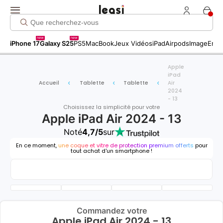
new
new
iPhone 17
Galaxy S25
PS5
MacBook
Jeux Vidéos
iPad
Airpods
Image
Entr
Apple
iPad
Accueil
Tablette
Tablette
Air
2024
- 13
Choisissez la simplicité pour votre
Apple iPad Air 2024 - 13
Noté
4,7/5
sur
En ce moment,
une coque et vitre de protection premium offerts
pour
tout achat d'un smartphone !
Commandez votre
Apple iPad Air 2024 - 13