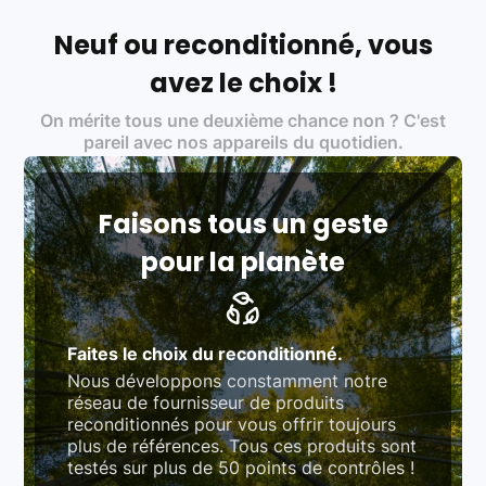
Français et Européen, engagés dans une démarche
écoresponsable, éthique, et de qualité.
Neuf ou reconditionné, vous
Labels environnementaux & qualité de nos partenaires
:
avez le choix !
Certifications ADEME / ISO 14001 pour le
On mérite tous une deuxième chance non ? C'est
traitement des déchets électroniques (DEEE)
Produits testés et vérifiés selon des standards
pareil avec nos appareils du quotidien.
rigoureux (80 à 100 points de contrôle en
fonction des produits)
Respect des normes RAEE, RoHS, et du
référentiel QualiRepar (bonus réparation)
Faisons tous un geste
pour la planète
Faites le choix du reconditionné.
Nous développons constamment notre
réseau de fournisseur de produits
reconditionnés pour vous offrir toujours
plus de références. Tous ces produits sont
testés sur plus de 50 points de contrôles !