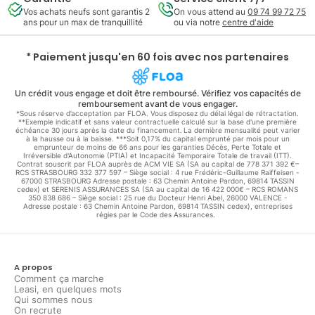
Vos achats neufs sont garantis 2
On vous attend au
09 74 99 72 75
ans pour un max de tranquillité
ou via notre
centre d'aide
* Paiement jusqu'en 60 fois avec nos partenaires
Un crédit vous engage et doit être remboursé. Vérifiez vos capacités de
remboursement avant de vous engager.
*Sous réserve d’acceptation par FLOA. Vous disposez du délai légal de rétractation.
**Exemple indicatif et sans valeur contractuelle calculé sur la base d'une première
échéance 30 jours après la date du financement. La dernière mensualité peut varier
à la hausse ou à la baisse. ***Soit 0,17% du capital emprunté par mois pour un
emprunteur de moins de 66 ans pour les garanties Décès, Perte Totale et
Irréversible d'Autonomie (PTIA) et Incapacité Temporaire Totale de travail (ITT).
Contrat souscrit par FLOA auprès de ACM VIE SA (SA au capital de 778 371 392 €–
RCS STRASBOURG 332 377 597 – Siège social : 4 rue Frédéric-Guillaume Raiffeisen -
67000 STRASBOURG Adresse postale : 63 Chemin Antoine Pardon, 69814 TASSIN
cedex) et SERENIS ASSURANCES SA (SA au capital de 16 422 000€ – RCS ROMANS
350 838 686 – Siège social : 25 rue du Docteur Henri Abel, 26000 VALENCE -
Adresse postale : 63 Chemin Antoine Pardon, 69814 TASSIN cedex), entreprises
régies par le Code des Assurances.
A propos
Comment ça marche
Leasi, en quelques mots
Qui sommes nous
On recrute