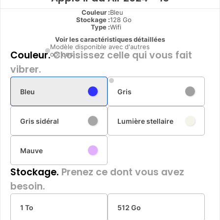
Couleur :
Bleu
Stockage :
128 Go
Type
:
Wifi
Voir les caractéristiques détaillées
Modèle disponible avec d'autres
Couleur.
Choisissez celle qui vous fait
options
vibrer.
Bleu
Gris
Gris sidéral
Lumière stellaire
Mauve
Stockage.
Prenez ce dont vous avez
besoin.
1 To
512 Go