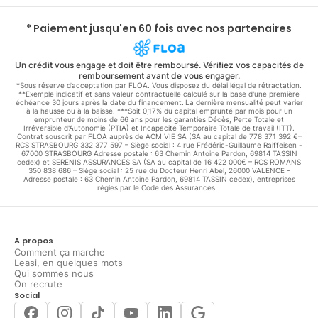
* Paiement jusqu'en 60 fois avec nos partenaires
Un crédit vous engage et doit être remboursé. Vérifiez vos capacités de
remboursement avant de vous engager.
*Sous réserve d’acceptation par FLOA. Vous disposez du délai légal de rétractation.
**Exemple indicatif et sans valeur contractuelle calculé sur la base d'une première
échéance 30 jours après la date du financement. La dernière mensualité peut varier
à la hausse ou à la baisse. ***Soit 0,17% du capital emprunté par mois pour un
emprunteur de moins de 66 ans pour les garanties Décès, Perte Totale et
Irréversible d'Autonomie (PTIA) et Incapacité Temporaire Totale de travail (ITT).
Contrat souscrit par FLOA auprès de ACM VIE SA (SA au capital de 778 371 392 €–
RCS STRASBOURG 332 377 597 – Siège social : 4 rue Frédéric-Guillaume Raiffeisen -
67000 STRASBOURG Adresse postale : 63 Chemin Antoine Pardon, 69814 TASSIN
cedex) et SERENIS ASSURANCES SA (SA au capital de 16 422 000€ – RCS ROMANS
350 838 686 – Siège social : 25 rue du Docteur Henri Abel, 26000 VALENCE -
Adresse postale : 63 Chemin Antoine Pardon, 69814 TASSIN cedex), entreprises
régies par le Code des Assurances.
A propos
Comment ça marche
Leasi, en quelques mots
Qui sommes nous
On recrute
Social