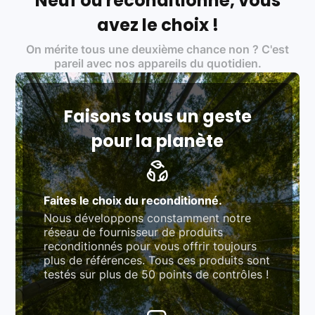
Neuf ou reconditionné, vous
Labels environnementaux & qualité de nos partenaires
:
avez le choix !
Certifications ADEME / ISO 14001 pour le
On mérite tous une deuxième chance non ? C'est
traitement des déchets électroniques (DEEE)
Produits testés et vérifiés selon des standards
pareil avec nos appareils du quotidien.
rigoureux (80 à 100 points de contrôle en
fonction des produits)
Respect des normes RAEE, RoHS, et du
référentiel QualiRepar (bonus réparation)
Faisons tous un geste
pour la planète
Faites le choix du reconditionné.
Nous développons constamment notre
réseau de fournisseur de produits
reconditionnés pour vous offrir toujours
plus de références. Tous ces produits sont
testés sur plus de 50 points de contrôles !