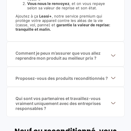
Vous nous le renvoyez
, et on vous repaye
selon sa valeur de reprise et son état.
Ajoutez à ça
Leasi+
, notre service premium qui
protège votre appareil contre les aléas de la vie
(casse, vol, panne) et
garantie la valeur de reprise:
tranquille et malin.
Comment je peux m’assurer que vous allez
reprendre mon produit au meilleur prix ?
Nous sommes connecté à l’ensemble des plus gros
acteurs européens du marché ce qui nous permet de
mettre en concurrence de nombreuse offres et vous
garantir le meilleur prix de rachat. De plus, nous
Proposez-vous des produits reconditionnés ?
sommes rémunéré à la commission sur la valeur de
Nous proposons des produits neufs et
rachat du produit (cette commission est
reconditionnés. Nous travaillons exclusivement avec
exclusivement payé par les acheteurs).
des fournisseurs de renoms, ne proposons que des
produits officiels de grandes marques et du
Qui sont vos partenaires et travaillez-vous
reconditionné de haute qualité
vraiment uniquement avec des entreprises
responsables ?
Oui, chez Leasi, on sélectionne nos partenaires avec
soin, et
on travaille uniquement avec des acteurs
Français et Européen, engagés dans une démarche
écoresponsable, éthique, et de qualité.