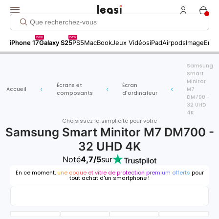
new
new
iPhone 17
Galaxy S25
PS5
MacBook
Jeux Vidéos
iPad
Airpods
Image
Entr
Samsung
Smart
Minitor
Écrans et
Écran
Accueil
M7
composants
d'ordinateur
DM700 -
32 UHD
4K
Choisissez la simplicité pour votre
Samsung Smart Minitor M7 DM700 -
32 UHD 4K
Noté
4,7/5
sur
En ce moment,
une coque et vitre de protection premium offerts
pour
tout achat d'un smartphone !