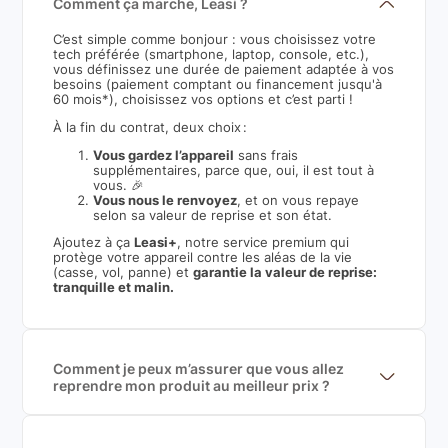
Comment ça marche, Leasi ?
C’est simple comme bonjour : vous choisissez votre
tech préférée (smartphone, laptop, console, etc.),
vous définissez une durée de paiement adaptée à vos
besoins (paiement comptant ou financement jusqu'à
60 mois*), choisissez vos options et c’est parti !
À la fin du contrat, deux choix :
Vous gardez l’appareil
sans frais
supplémentaires, parce que, oui, il est tout à
vous. 🎉
Vous nous le renvoyez
, et on vous repaye
selon sa valeur de reprise et son état.
Ajoutez à ça
Leasi+
, notre service premium qui
protège votre appareil contre les aléas de la vie
(casse, vol, panne) et
garantie la valeur de reprise:
tranquille et malin.
Comment je peux m’assurer que vous allez
reprendre mon produit au meilleur prix ?
Nous sommes connecté à l’ensemble des plus gros
acteurs européens du marché ce qui nous permet de
mettre en concurrence de nombreuse offres et vous
garantir le meilleur prix de rachat. De plus, nous