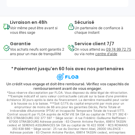
Livraison en 48h
Sécurisé
Voir même peut être avant si
Un partenaire de confiance à
vous êtes sage
chaque instant
Garantie
Service client 7/7
Vos achats neufs sont garantis 2
On vous attend au
09 74 99 72 75
ans pour un max de tranquillité
ou via notre
centre d'aide
* Paiement jusqu'en 60 fois avec nos partenaires
Un crédit vous engage et doit être remboursé. Vérifiez vos capacités de
remboursement avant de vous engager.
*Sous réserve d’acceptation par FLOA. Vous disposez du délai légal de rétractation.
**Exemple indicatif et sans valeur contractuelle calculé sur la base d'une première
échéance 30 jours après la date du financement. La dernière mensualité peut varier
à la hausse ou à la baisse. ***Soit 0,17% du capital emprunté par mois pour un
emprunteur de moins de 66 ans pour les garanties Décès, Perte Totale et
Irréversible d'Autonomie (PTIA) et Incapacité Temporaire Totale de travail (ITT).
Contrat souscrit par FLOA auprès de ACM VIE SA (SA au capital de 778 371 392 €–
RCS STRASBOURG 332 377 597 – Siège social : 4 rue Frédéric-Guillaume Raiffeisen -
67000 STRASBOURG Adresse postale : 63 Chemin Antoine Pardon, 69814 TASSIN
cedex) et SERENIS ASSURANCES SA (SA au capital de 16 422 000€ – RCS ROMANS
350 838 686 – Siège social : 25 rue du Docteur Henri Abel, 26000 VALENCE -
Adresse postale : 63 Chemin Antoine Pardon, 69814 TASSIN cedex), entreprises