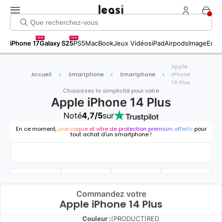
new
new
iPhone 17
Galaxy S25
PS5
MacBook
Jeux Vidéos
iPad
Airpods
Image
Entr
Apple
Accueil
Smartphone
Smartphone
iPhone
14 Plus
Choisissez la simplicité pour votre
Apple iPhone 14 Plus
Noté
4,7/5
sur
En ce moment,
une coque et vitre de protection premium offerts
pour
tout achat d'un smartphone !
Commandez votre
Apple iPhone 14 Plus
Couleur :
(PRODUCT)RED