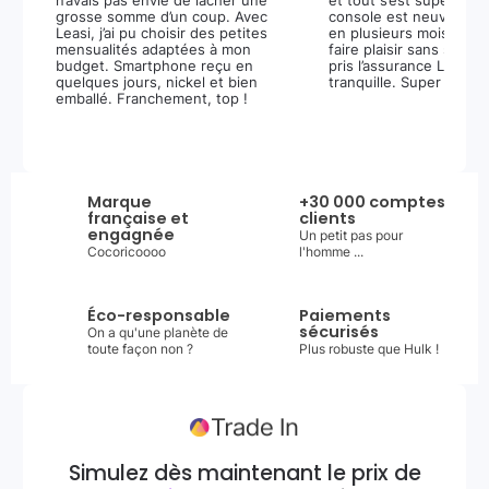
n’avais pas envie de lâcher une
et tout s’est super bie
grosse somme d’un coup. Avec
console est neuve, et 
Leasi, j’ai pu choisir des petites
en plusieurs mois m’a 
mensualités adaptées à mon
faire plaisir sans stress.
budget. Smartphone reçu en
pris l’assurance Leasi+
quelques jours, nickel et bien
tranquille. Super expér
emballé. Franchement, top !
Marque
+30 000 comptes
française et
clients
engagnée
Un petit pas pour
Cocoricoooo
l'homme ...
Éco-responsable
Paiements
sécurisés
On a qu'une planète de
toute façon non ?
Plus robuste que Hulk !
Simulez dès maintenant le prix de