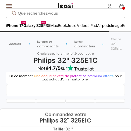
new
new
iPhone 17
Galaxy S25
PS5
MacBook
Jeux Vidéos
iPad
Airpods
Image
Entr
Philips
Écrans et
Écran
Accueil
32"
composants
d'ordinateur
325E1C
Choisissez la simplicité pour votre
Philips 32" 325E1C
Noté
4,7/5
sur
En ce moment,
une coque et vitre de protection premium offerts
pour
tout achat d'un smartphone !
Commandez votre
Philips 32" 325E1C
Taille :
32 "