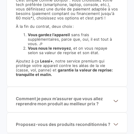
C’est simple comme bonjour : vous choisissez votre
tech préférée (smartphone, laptop, console, etc.),
vous définissez une durée de paiement adaptée à vos
besoins (paiement comptant ou financement jusqu'à
60 mois*), choisissez vos options et c’est parti !
À la fin du contrat, deux choix :
Vous gardez l’appareil
sans frais
supplémentaires, parce que, oui, il est tout à
vous. 🎉
Vous nous le renvoyez
, et on vous repaye
selon sa valeur de reprise et son état.
Ajoutez à ça
Leasi+
, notre service premium qui
protège votre appareil contre les aléas de la vie
(casse, vol, panne) et
garantie la valeur de reprise:
tranquille et malin.
Comment je peux m’assurer que vous allez
reprendre mon produit au meilleur prix ?
Nous sommes connecté à l’ensemble des plus gros
acteurs européens du marché ce qui nous permet de
mettre en concurrence de nombreuse offres et vous
garantir le meilleur prix de rachat. De plus, nous
Proposez-vous des produits reconditionnés ?
sommes rémunéré à la commission sur la valeur de
Nous proposons des produits neufs et
rachat du produit (cette commission est
reconditionnés. Nous travaillons exclusivement avec