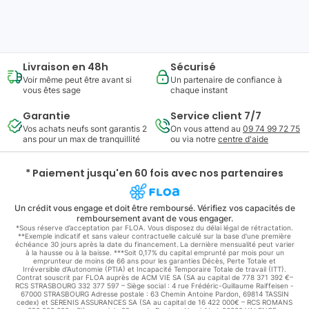
297
,
08
€
Ajouter au panier
ou à partir de
26
,
86
€/mois
Livraison en 48h
Sécurisé
Voir même peut être avant si
Un partenaire de confiance à
vous êtes sage
chaque instant
Garantie
Service client 7/7
Vos achats neufs sont garantis 2
On vous attend au
09 74 99 72 75
ans pour un max de tranquillité
ou via notre
centre d'aide
* Paiement jusqu'en 60 fois avec nos partenaires
Un crédit vous engage et doit être remboursé. Vérifiez vos capacités de
remboursement avant de vous engager.
*Sous réserve d’acceptation par FLOA. Vous disposez du délai légal de rétractation.
**Exemple indicatif et sans valeur contractuelle calculé sur la base d'une première
échéance 30 jours après la date du financement. La dernière mensualité peut varier
à la hausse ou à la baisse. ***Soit 0,17% du capital emprunté par mois pour un
emprunteur de moins de 66 ans pour les garanties Décès, Perte Totale et
Irréversible d'Autonomie (PTIA) et Incapacité Temporaire Totale de travail (ITT).
Contrat souscrit par FLOA auprès de ACM VIE SA (SA au capital de 778 371 392 €–
RCS STRASBOURG 332 377 597 – Siège social : 4 rue Frédéric-Guillaume Raiffeisen -
67000 STRASBOURG Adresse postale : 63 Chemin Antoine Pardon, 69814 TASSIN
cedex) et SERENIS ASSURANCES SA (SA au capital de 16 422 000€ – RCS ROMANS