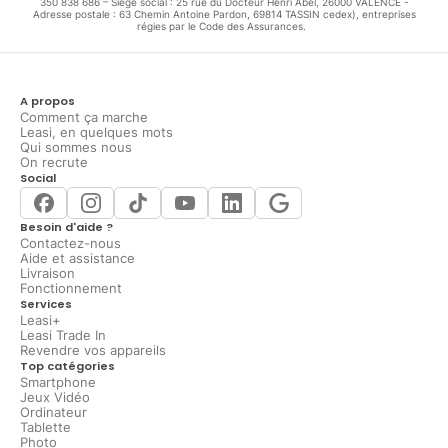
350 838 686 – Siège social : 25 rue du Docteur Henri Abel, 26000 VALENCE -
Adresse postale : 63 Chemin Antoine Pardon, 69814 TASSIN cedex), entreprises
régies par le Code des Assurances.
A propos
Comment ça marche
Leasi, en quelques mots
Qui sommes nous
On recrute
Social
Besoin d'aide ?
Contactez-nous
Aide et assistance
Livraison
Fonctionnement
Services
Leasi+
Leasi Trade In
Revendre vos appareils
Top catégories
Smartphone
Jeux Vidéo
Ordinateur
Tablette
Photo