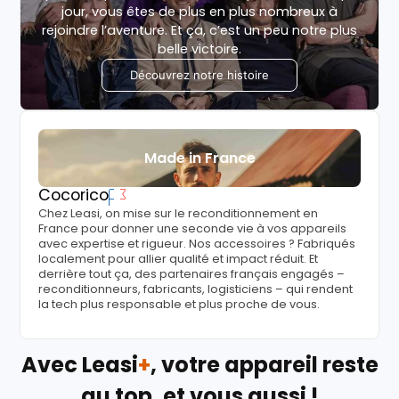
jour, vous êtes de plus en plus nombreux à
rejoindre l’aventure. Et ça, c’est un peu notre plus
belle victoire.
Découvrez notre histoire
Made in France
Cocorico
Chez Leasi, on mise sur le reconditionnement en
France pour donner une seconde vie à vos appareils
avec expertise et rigueur. Nos accessoires ? Fabriqués
localement pour allier qualité et impact réduit. Et
derrière tout ça, des partenaires français engagés –
reconditionneurs, fabricants, logisticiens – qui rendent
la tech plus responsable et plus proche de vous.
Avec Leasi
+
, votre appareil reste
au top, et vous aussi !