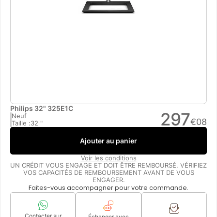
Philips 32" 325E1C
297
Neuf
€
08
Taille :
32 "
Ajouter au panier
Voir les conditions
UN CRÉDIT VOUS ENGAGE ET DOIT ÊTRE REMBOURSÉ. VÉRIFIEZ
VOS CAPACITÉS DE REMBOURSEMENT AVANT DE VOUS
ENGAGER.
Faites-vous accompagner pour votre commande.
Contacter sur
Échanger avec