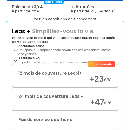
sans frais
Paiement x3/x4
+ de durées
à partir de
4x
€
à partir de
26
,
86
€/mois²
Voir les conditions de financement
Leasi+
Simplifiez-vous la vie.
Notre service exclusif qui vous accompagne durant toute la durée
de vie de votre produit
Assurance casse
On répare ou remplace votre produit en cas d'accident, même
d'oxydation !
Assurance vol
Expédition d'un produit de remplacement sous 48h
Recommandé
12 mois de couverture Leasi+
+
23
€
88
24 mois de couverture Leasi+
+
47
€
76
Pas de service additionel