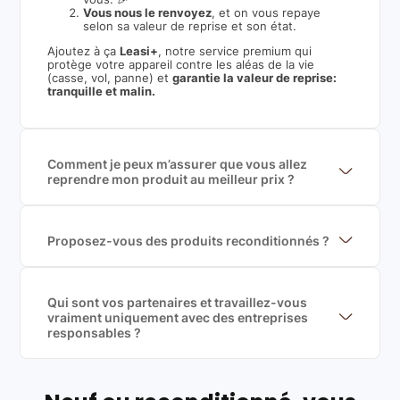
Vous nous le renvoyez
, et on vous repaye
selon sa valeur de reprise et son état.
Ajoutez à ça
Leasi+
, notre service premium qui
protège votre appareil contre les aléas de la vie
(casse, vol, panne) et
garantie la valeur de reprise:
tranquille et malin.
Comment je peux m’assurer que vous allez
reprendre mon produit au meilleur prix ?
Nous sommes connecté à l’ensemble des plus gros
acteurs européens du marché ce qui nous permet de
mettre en concurrence de nombreuse offres et vous
garantir le meilleur prix de rachat. De plus, nous
Proposez-vous des produits reconditionnés ?
sommes rémunéré à la commission sur la valeur de
Nous proposons des produits neufs et
rachat du produit (cette commission est
reconditionnés. Nous travaillons exclusivement avec
exclusivement payé par les acheteurs).
des fournisseurs de renoms, ne proposons que des
produits officiels de grandes marques et du
Qui sont vos partenaires et travaillez-vous
reconditionné de haute qualité
vraiment uniquement avec des entreprises
responsables ?
Oui, chez Leasi, on sélectionne nos partenaires avec
soin, et
on travaille uniquement avec des acteurs
Français et Européen, engagés dans une démarche
écoresponsable, éthique, et de qualité.