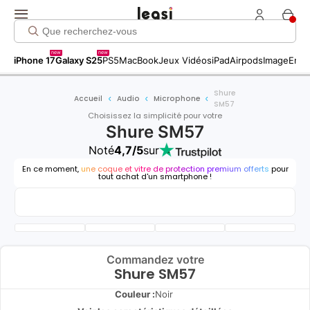
new
new
iPhone 17
Galaxy S25
PS5
MacBook
Jeux Vidéos
iPad
Airpods
Image
Entr
Shure
Accueil
Audio
Microphone
SM57
Choisissez la simplicité pour votre
Shure SM57
Noté
4,7/5
sur
En ce moment,
une coque et vitre de protection premium offerts
pour
tout achat d'un smartphone !
Commandez votre
Shure SM57
Couleur :
Noir