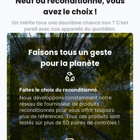
Neuf ou reconditionné, vous
Labels environnementaux & qualité de nos partenaires
:
avez le choix !
Certifications ADEME / ISO 14001 pour le
On mérite tous une deuxième chance non ? C'est
traitement des déchets électroniques (DEEE)
Produits testés et vérifiés selon des standards
pareil avec nos appareils du quotidien.
rigoureux (80 à 100 points de contrôle en
fonction des produits)
Respect des normes RAEE, RoHS, et du
référentiel QualiRepar (bonus réparation)
Faisons tous un geste
pour la planète
Faites le choix du reconditionné.
Nous développons constamment notre
réseau de fournisseur de produits
reconditionnés pour vous offrir toujours
plus de références. Tous ces produits sont
testés sur plus de 50 points de contrôles !