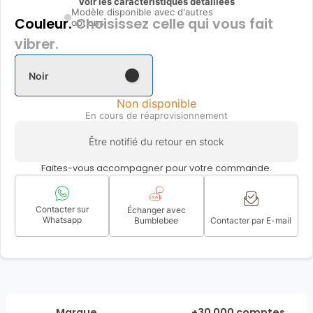
Voir les caractéristiques détaillées
Modèle disponible avec d'autres
Couleur.
Choisissez celle qui vous fait
options
vibrer.
Noir
Non disponible
En cours de réaprovisionnement
Être notifié du retour en stock
Faites-vous accompagner pour votre commande.
Contacter sur
Échanger avec
Whatsapp
Bumblebee
Contacter par E-mail
Marque
+30 000 comptes