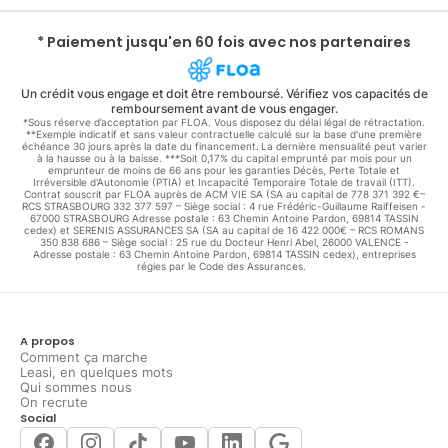
* Paiement jusqu'en 60 fois avec nos partenaires
Un crédit vous engage et doit être remboursé. Vérifiez vos capacités de
remboursement avant de vous engager.
*Sous réserve d’acceptation par FLOA. Vous disposez du délai légal de rétractation.
**Exemple indicatif et sans valeur contractuelle calculé sur la base d'une première
échéance 30 jours après la date du financement. La dernière mensualité peut varier
à la hausse ou à la baisse. ***Soit 0,17% du capital emprunté par mois pour un
emprunteur de moins de 66 ans pour les garanties Décès, Perte Totale et
Irréversible d'Autonomie (PTIA) et Incapacité Temporaire Totale de travail (ITT).
Contrat souscrit par FLOA auprès de ACM VIE SA (SA au capital de 778 371 392 €–
RCS STRASBOURG 332 377 597 – Siège social : 4 rue Frédéric-Guillaume Raiffeisen -
67000 STRASBOURG Adresse postale : 63 Chemin Antoine Pardon, 69814 TASSIN
cedex) et SERENIS ASSURANCES SA (SA au capital de 16 422 000€ – RCS ROMANS
350 838 686 – Siège social : 25 rue du Docteur Henri Abel, 26000 VALENCE -
Adresse postale : 63 Chemin Antoine Pardon, 69814 TASSIN cedex), entreprises
régies par le Code des Assurances.
A propos
Comment ça marche
Leasi, en quelques mots
Qui sommes nous
On recrute
Social