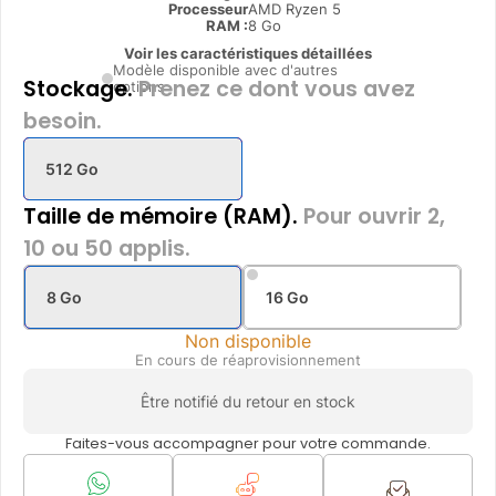
Processeur
AMD Ryzen 5
RAM :
8 Go
Voir les caractéristiques détaillées
Modèle disponible avec d'autres
Stockage.
Prenez ce dont vous avez
options
besoin.
512 Go
Taille de mémoire (RAM).
Pour ouvrir 2,
10 ou 50 applis.
8 Go
16 Go
Non disponible
En cours de réaprovisionnement
Être notifié du retour en stock
Faites-vous accompagner pour votre commande.