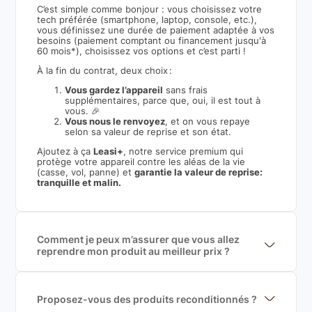
C’est simple comme bonjour : vous choisissez votre
tech préférée (smartphone, laptop, console, etc.),
vous définissez une durée de paiement adaptée à vos
besoins (paiement comptant ou financement jusqu'à
60 mois*), choisissez vos options et c’est parti !
À la fin du contrat, deux choix :
Vous gardez l’appareil
sans frais
supplémentaires, parce que, oui, il est tout à
vous. 🎉
Vous nous le renvoyez
, et on vous repaye
selon sa valeur de reprise et son état.
Ajoutez à ça
Leasi+
, notre service premium qui
protège votre appareil contre les aléas de la vie
(casse, vol, panne) et
garantie la valeur de reprise:
tranquille et malin.
Comment je peux m’assurer que vous allez
reprendre mon produit au meilleur prix ?
Nous sommes connecté à l’ensemble des plus gros
acteurs européens du marché ce qui nous permet de
mettre en concurrence de nombreuse offres et vous
garantir le meilleur prix de rachat. De plus, nous
Proposez-vous des produits reconditionnés ?
sommes rémunéré à la commission sur la valeur de
Nous proposons des produits neufs et