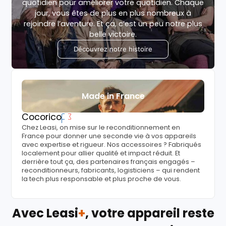
quotidien pour améliorer votre quotidien. Chaque
jour, vous êtes de plus en plus nombreux à
rejoindre l’aventure. Et ça, c’est un peu notre plus
belle victoire.
Découvrez notre histoire
Made in France
Cocorico
Chez Leasi, on mise sur le reconditionnement en
France pour donner une seconde vie à vos appareils
avec expertise et rigueur. Nos accessoires ? Fabriqués
localement pour allier qualité et impact réduit. Et
derrière tout ça, des partenaires français engagés –
reconditionneurs, fabricants, logisticiens – qui rendent
la tech plus responsable et plus proche de vous.
Avec Leasi
+
, votre appareil reste