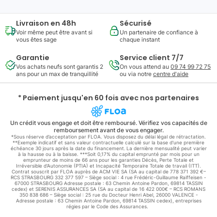
Livraison en 48h
Sécurisé
Voir même peut être avant si
Un partenaire de confiance à
vous êtes sage
chaque instant
Garantie
Service client 7/7
Vos achats neufs sont garantis 2
On vous attend au
09 74 99 72 75
ans pour un max de tranquillité
ou via notre
centre d'aide
* Paiement jusqu'en 60 fois avec nos partenaires
Un crédit vous engage et doit être remboursé. Vérifiez vos capacités de
remboursement avant de vous engager.
*Sous réserve d’acceptation par FLOA. Vous disposez du délai légal de rétractation.
**Exemple indicatif et sans valeur contractuelle calculé sur la base d'une première
échéance 30 jours après la date du financement. La dernière mensualité peut varier
à la hausse ou à la baisse. ***Soit 0,17% du capital emprunté par mois pour un
emprunteur de moins de 66 ans pour les garanties Décès, Perte Totale et
Irréversible d'Autonomie (PTIA) et Incapacité Temporaire Totale de travail (ITT).
Contrat souscrit par FLOA auprès de ACM VIE SA (SA au capital de 778 371 392 €–
RCS STRASBOURG 332 377 597 – Siège social : 4 rue Frédéric-Guillaume Raiffeisen -
67000 STRASBOURG Adresse postale : 63 Chemin Antoine Pardon, 69814 TASSIN
cedex) et SERENIS ASSURANCES SA (SA au capital de 16 422 000€ – RCS ROMANS
350 838 686 – Siège social : 25 rue du Docteur Henri Abel, 26000 VALENCE -
Adresse postale : 63 Chemin Antoine Pardon, 69814 TASSIN cedex), entreprises
régies par le Code des Assurances.