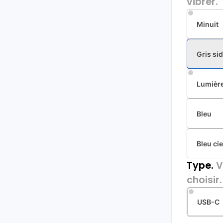
vibrer.
Minuit
Gris sid
Lumière
Bleu
Bleu cie
Type.
V
choisir.
USB-C