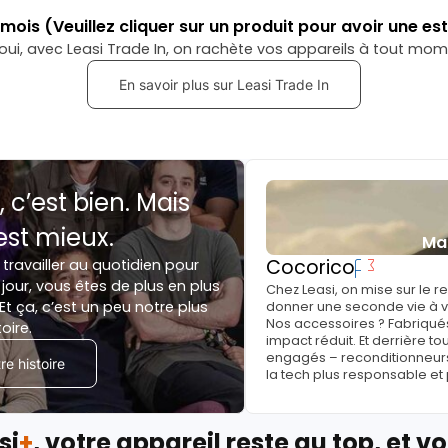
mois
(Veuillez cliquer sur un produit pour avoir une es
oui, avec Leasi Trade In, on rachète vos appareils à tout mom
En savoir plus sur Leasi Trade In
, c’est bien. Mais
est mieux.
Ma
Cocorico
 travailler au quotidien pour
jour, vous êtes de plus en plus
Chez Leasi, on mise sur le 
Et ça, c’est un peu notre plus
donner une seconde vie à vo
Nos accessoires ? Fabriqués
toire.
impact réduit. Et derrière to
engagés – reconditionneurs, 
e histoire
la tech plus responsable et
si
+
, votre appareil reste au top, et vo