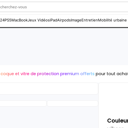
S24
PS5
MacBook
Jeux Vidéos
iPad
Airpods
Image
Entretien
Mobilité urbaine
 coque et vitre de protection premium offerts
pour tout acha
Couleur