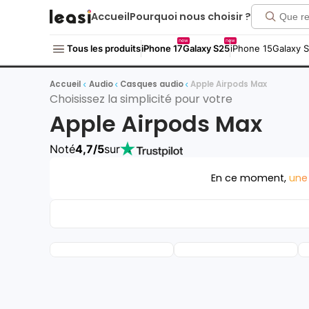
Accueil
Pourquoi nous choisir ?
new
new
Tous les produits
iPhone 17
Galaxy S25
iPhone 15
Galaxy 
Accueil
Audio
Casques audio
Apple Airpods Max
Choisissez la simplicité pour votre
Apple Airpods Max
Noté
4,7/5
sur
En ce moment,
une