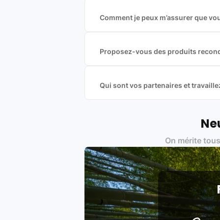
Comment je peux m’assurer que vous
Nous sommes connecté à l’ensemble 
offres et vous garantir le meilleur p
commission est exclusivement payé p
Proposez-vous des produits recond
Nous proposons des produits neufs e
produits officiels de grandes marques
Qui sont vos partenaires et travai
Oui, chez Leasi, on sélectionne nos p
une démarche écoresponsable, éthiq
Labels environnementaux & qualité de
Neu
Certifications ADEME / ISO 140
On mérite tous
Produits testés et vérifiés sel
Respect des normes RAEE, RoHS,