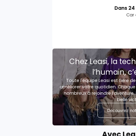
Dans
24
Car 
Chez Leasi, la tech
l’humain, c’
Toute l'équipe Leasi est fière de
améliorer votre quotidien. Chaque 
nombreux à rejoindre l’aventure. 
belle vic
Découvrez notr
Avec Lea