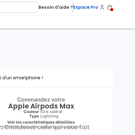
Besoin d'aide ?
Espace Pro
t d'un smartphone !
Commandez votre
Apple Airpods Max
Couleur :
Gris sidéral
Type
:
Lightning
Voir les caractéristiques détaillées
.
Choisissez celle qui vous fait
Modèle disponible avec d'autres options