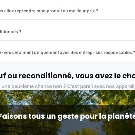
 allez reprendre mon produit au meilleur prix ?
des plus gros acteurs européens du marché ce qui nous permet de
rix de rachat. De plus, nous sommes rémunéré à la commission sur la v
ar les acheteurs).
itionnés ?
t reconditionnés. Nous travaillons exclusivement avec des fourniss
 et du reconditionné de haute qualité
llez-vous vraiment uniquement avec des entreprises responsables 
artenaires avec soin, et
on travaille uniquement avec des acteurs 
ue, et de qualité.
 nos partenaires :
f ou reconditionné, vous avez le cho
01 pour le traitement des déchets électroniques (DEEE)
 une deuxième chance non ? C'est pareil avec nos appareil
on des standards rigoureux (80 à 100 points de contrôle en fonction d
 et du référentiel QualiRepar (bonus réparation)
Faisons tous un geste pour la planèt