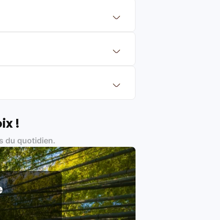
 mettre en concurrence de nombreuse
aleur de rachat du produit (cette
eurs de renoms, ne proposons que des
?
Français et Européen, engagés dans
ix !
s du quotidien.
es produits)
e