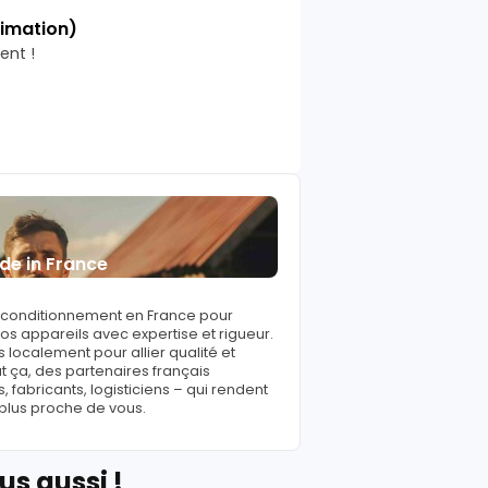
timation)
ent !
de in France
reconditionnement en France pour
s appareils avec expertise et rigueur.
 localement pour allier qualité et
ut ça, des partenaires français
fabricants, logisticiens – qui rendent
 plus proche de vous.
us aussi !