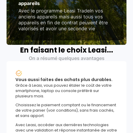
appareils
Avec le programme Leasi TradeIn vos
anciens appareils mais aussi tous vos
appareils en fin de contrat peuvent être
valorisés et avoir une seconde vie
En faisant le choix Leasi...
On a résumé quelques avantages
Vous aussi faites des achats plus durables.
Grâce à Leasi, vous pouvez étaler le coût de votre
smartphone, laptop ou console préféré sur
plusieurs mois.
Choisissez le paiement comptant ou le financement
de votre panier (voir conditions), sans frais cachés,
et sans apport.
Avec Leasi, accéder aux dernières technologies
avec une validation et réponse instantanée de votre