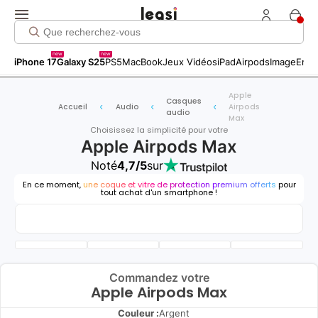
new
new
iPhone 17
Galaxy S25
PS5
MacBook
Jeux Vidéos
iPad
Airpods
Image
Entr
Apple
Casques
Accueil
Audio
Airpods
audio
Max
Choisissez la simplicité pour votre
Apple Airpods Max
Noté
4,7/5
sur
En ce moment,
une coque et vitre de protection premium offerts
pour
tout achat d'un smartphone !
Commandez votre
Apple Airpods Max
Couleur :
Argent