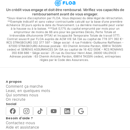
Un crédit vous engage et doit être remboursé. Vérifiez vos capacités de
remboursement avant de vous engager.
*Sous réserve d’acceptation par FLOA. Vous disposez du délai légal de rétractation.
**Exemple indicatif et sans valeur contractuelle calculé sur la base d'une première
échéance 30 jours après la date du financement. La dernière mensualité peut varier
à la hausse ou à la baisse. ***Soit 0,17% du capital emprunté par mois pour un
emprunteur de moins de 66 ans pour les garanties Décès, Perte Totale et
Irréversible d'Autonomie (PTIA) et Incapacité Temporaire Totale de travail (ITT).
Contrat souscrit par FLOA auprès de ACM VIE SA (SA au capital de 778 371 392 €–
RCS STRASBOURG 332 377 597 – Siège social : 4 rue Frédéric-Guillaume Raiffeisen -
67000 STRASBOURG Adresse postale : 63 Chemin Antoine Pardon, 69814 TASSIN
cedex) et SERENIS ASSURANCES SA (SA au capital de 16 422 000€ – RCS ROMANS
350 838 686 – Siège social : 25 rue du Docteur Henri Abel, 26000 VALENCE -
Adresse postale : 63 Chemin Antoine Pardon, 69814 TASSIN cedex), entreprises
régies par le Code des Assurances.
A propos
Comment ça marche
Leasi, en quelques mots
Qui sommes nous
On recrute
Social
Besoin d'aide ?
Contactez-nous
Aide et assistance