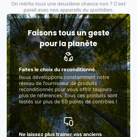
On mérite tous une deuxième chance non ? C'est
traitement des déchets électroniques (DEEE)
Produits testés et vérifiés selon des standards
pareil avec nos appareils du quotidien.
rigoureux (80 à 100 points de contrôle en
fonction des produits)
Respect des normes RAEE, RoHS, et du
référentiel QualiRepar (bonus réparation)
Faisons tous un geste
pour la planète
Faites le choix du reconditionné.
Nous développons constamment notre
réseau de fournisseur de produits
reconditionnés pour vous offrir toujours
plus de références. Tous ces produits sont
testés sur plus de 50 points de contrôles !
Ne laissez plus trainer vos anciens