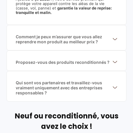
protège votre appareil contre les aléas de la vie
(casse, vol, panne) et
garantie la valeur de reprise:
tranquille et malin.
Comment je peux m’assurer que vous allez
reprendre mon produit au meilleur prix ?
Nous sommes connecté à l’ensemble des plus gros
acteurs européens du marché ce qui nous permet de
mettre en concurrence de nombreuse offres et vous
garantir le meilleur prix de rachat. De plus, nous
Proposez-vous des produits reconditionnés ?
sommes rémunéré à la commission sur la valeur de
Nous proposons des produits neufs et
rachat du produit (cette commission est
reconditionnés. Nous travaillons exclusivement avec
exclusivement payé par les acheteurs).
des fournisseurs de renoms, ne proposons que des
produits officiels de grandes marques et du
Qui sont vos partenaires et travaillez-vous
reconditionné de haute qualité
vraiment uniquement avec des entreprises
responsables ?
Oui, chez Leasi, on sélectionne nos partenaires avec
soin, et
on travaille uniquement avec des acteurs
Français et Européen, engagés dans une démarche
écoresponsable, éthique, et de qualité.
Neuf ou reconditionné, vous
Labels environnementaux & qualité de nos partenaires
:
avez le choix !
Certifications ADEME / ISO 14001 pour le