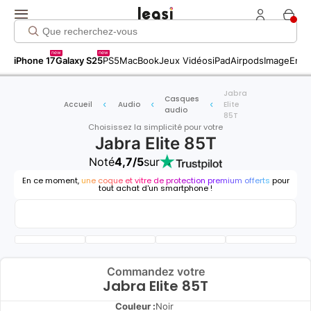
new
new
iPhone 17
Galaxy S25
PS5
MacBook
Jeux Vidéos
iPad
Airpods
Image
Entr
Jabra
Casques
Accueil
Audio
Elite
audio
85T
Choisissez la simplicité pour votre
Jabra Elite 85T
Noté
4,7/5
sur
En ce moment,
une coque et vitre de protection premium offerts
pour
tout achat d'un smartphone !
Commandez votre
Jabra Elite 85T
Couleur :
Noir