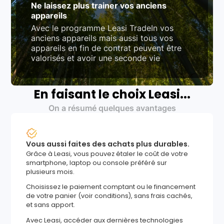
Ne laissez plus trainer vos anciens
appareils
Avec le programme Leasi TradeIn vos
anciens appareils mais aussi tous vos
appareils en fin de contrat peuvent être
valorisés et avoir une seconde vie
En faisant le choix Leasi...
On a résumé quelques avantages
Vous aussi faites des achats plus durables.
Grâce à Leasi, vous pouvez étaler le coût de votre
smartphone, laptop ou console préféré sur
plusieurs mois.
Choisissez le paiement comptant ou le financement
de votre panier (voir conditions), sans frais cachés,
et sans apport.
Avec Leasi, accéder aux dernières technologies