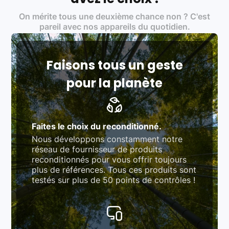
Certifications ADEME / ISO 14001 pour le
On mérite tous une deuxième chance non ? C'est
traitement des déchets électroniques (DEEE)
Produits testés et vérifiés selon des standards
pareil avec nos appareils du quotidien.
rigoureux (80 à 100 points de contrôle en
fonction des produits)
Respect des normes RAEE, RoHS, et du
référentiel QualiRepar (bonus réparation)
Faisons tous un geste
pour la planète
Faites le choix du reconditionné.
Nous développons constamment notre
réseau de fournisseur de produits
reconditionnés pour vous offrir toujours
plus de références. Tous ces produits sont
testés sur plus de 50 points de contrôles !