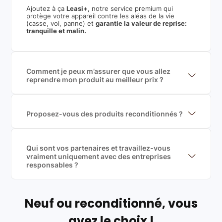
Ajoutez à ça
Leasi+
, notre service premium qui
protège votre appareil contre les aléas de la vie
(casse, vol, panne) et
garantie la valeur de reprise:
tranquille et malin.
Comment je peux m’assurer que vous allez
reprendre mon produit au meilleur prix ?
Nous sommes connecté à l’ensemble des plus gros
acteurs européens du marché ce qui nous permet de
mettre en concurrence de nombreuse offres et vous
garantir le meilleur prix de rachat. De plus, nous
Proposez-vous des produits reconditionnés ?
sommes rémunéré à la commission sur la valeur de
Nous proposons des produits neufs et
rachat du produit (cette commission est
reconditionnés. Nous travaillons exclusivement avec
exclusivement payé par les acheteurs).
des fournisseurs de renoms, ne proposons que des
produits officiels de grandes marques et du
Qui sont vos partenaires et travaillez-vous
reconditionné de haute qualité
vraiment uniquement avec des entreprises
responsables ?
Oui, chez Leasi, on sélectionne nos partenaires avec
soin, et
on travaille uniquement avec des acteurs
Français et Européen, engagés dans une démarche
écoresponsable, éthique, et de qualité.
Neuf ou reconditionné, vous
Labels environnementaux & qualité de nos partenaires
:
avez le choix !