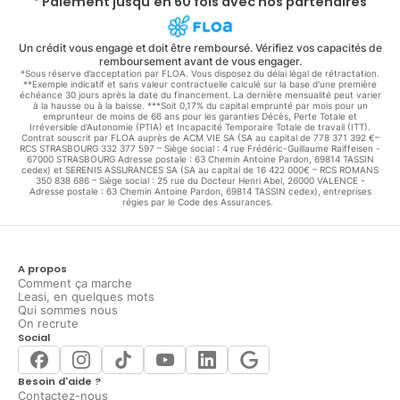
* Paiement jusqu'en 60 fois avec nos partenaires
Un crédit vous engage et doit être remboursé. Vérifiez vos capacités de
remboursement avant de vous engager.
*Sous réserve d’acceptation par FLOA. Vous disposez du délai légal de rétractation.
**Exemple indicatif et sans valeur contractuelle calculé sur la base d'une première
échéance 30 jours après la date du financement. La dernière mensualité peut varier
à la hausse ou à la baisse. ***Soit 0,17% du capital emprunté par mois pour un
emprunteur de moins de 66 ans pour les garanties Décès, Perte Totale et
Irréversible d'Autonomie (PTIA) et Incapacité Temporaire Totale de travail (ITT).
Contrat souscrit par FLOA auprès de ACM VIE SA (SA au capital de 778 371 392 €–
RCS STRASBOURG 332 377 597 – Siège social : 4 rue Frédéric-Guillaume Raiffeisen -
67000 STRASBOURG Adresse postale : 63 Chemin Antoine Pardon, 69814 TASSIN
cedex) et SERENIS ASSURANCES SA (SA au capital de 16 422 000€ – RCS ROMANS
350 838 686 – Siège social : 25 rue du Docteur Henri Abel, 26000 VALENCE -
Adresse postale : 63 Chemin Antoine Pardon, 69814 TASSIN cedex), entreprises
régies par le Code des Assurances.
A propos
Comment ça marche
Leasi, en quelques mots
Qui sommes nous
On recrute
Social
Besoin d'aide ?
Contactez-nous