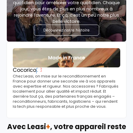
quotidien pour améliorer votre quotidien. Chaque
jour, vous êtes de plus en plus nombreux à
rejoindre l’aventure. Et ça, c’est un peu notre plus
belle victoire.
Découvrez notre histoire
Made in France
Cocorico
Chez Leasi, on mise sur le reconditionnement en
France pour donner une seconde vie à vos appareils
avec expertise et rigueur. Nos accessoires ? Fabriqués
localement pour allier qualité et impact réduit. Et
derrière tout ça, des partenaires français engagés –
reconditionneurs, fabricants, logisticiens – qui rendent
la tech plus responsable et plus proche de vous.
Avec Leasi
+
, votre appareil reste