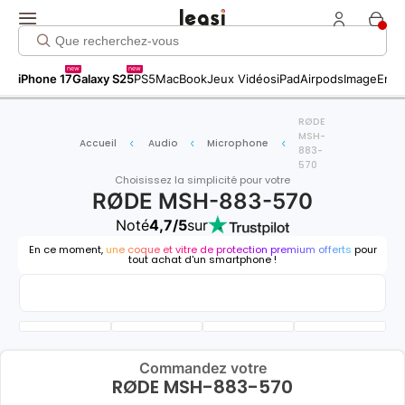
new
new
iPhone 17
Galaxy S25
PS5
MacBook
Jeux Vidéos
iPad
Airpods
Image
Entr
RØDE
MSH-
Accueil
Audio
Microphone
883-
570
Choisissez la simplicité pour votre
RØDE MSH-883-570
Noté
4,7/5
sur
En ce moment,
une coque et vitre de protection premium offerts
pour
tout achat d'un smartphone !
Commandez votre
RØDE MSH-883-570