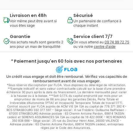
Livraison en 48h
Sécurisé
Voir même peut être avant si
Un partenaire de confiance à
vous êtes sage
chaque instant
Garantie
Service client 7/7
Vos achats neufs sont garantis 2
On vous attend au
09 74 99 72 75
ans pour un max de tranquillité
ou via notre
centre d'aide
* Paiement jusqu'en 60 fois avec nos partenaires
Un crédit vous engage et doit être remboursé. Vérifiez vos capacités de
remboursement avant de vous engager.
*Sous réserve d’acceptation par FLOA. Vous disposez du délai légal de rétractation.
**Exemple indicatif et sans valeur contractuelle calculé sur la base d'une première
échéance 30 jours après la date du financement. La dernière mensualité peut varier
à la hausse ou à la baisse. ***Soit 0,17% du capital emprunté par mois pour un
emprunteur de moins de 66 ans pour les garanties Décès, Perte Totale et
Irréversible d'Autonomie (PTIA) et Incapacité Temporaire Totale de travail (ITT).
Contrat souscrit par FLOA auprès de ACM VIE SA (SA au capital de 778 371 392 €–
RCS STRASBOURG 332 377 597 – Siège social : 4 rue Frédéric-Guillaume Raiffeisen -
67000 STRASBOURG Adresse postale : 63 Chemin Antoine Pardon, 69814 TASSIN
cedex) et SERENIS ASSURANCES SA (SA au capital de 16 422 000€ – RCS ROMANS
350 838 686 – Siège social : 25 rue du Docteur Henri Abel, 26000 VALENCE -
Adresse postale : 63 Chemin Antoine Pardon, 69814 TASSIN cedex), entreprises
régies par le Code des Assurances.