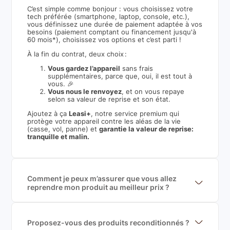
C’est simple comme bonjour : vous choisissez votre
tech préférée (smartphone, laptop, console, etc.),
vous définissez une durée de paiement adaptée à vos
besoins (paiement comptant ou financement jusqu'à
60 mois*), choisissez vos options et c’est parti !
À la fin du contrat, deux choix :
Vous gardez l’appareil
sans frais
supplémentaires, parce que, oui, il est tout à
vous. 🎉
Vous nous le renvoyez
, et on vous repaye
selon sa valeur de reprise et son état.
Ajoutez à ça
Leasi+
, notre service premium qui
protège votre appareil contre les aléas de la vie
(casse, vol, panne) et
garantie la valeur de reprise:
tranquille et malin.
Comment je peux m’assurer que vous allez
reprendre mon produit au meilleur prix ?
Nous sommes connecté à l’ensemble des plus gros
acteurs européens du marché ce qui nous permet de
mettre en concurrence de nombreuse offres et vous
garantir le meilleur prix de rachat. De plus, nous
Proposez-vous des produits reconditionnés ?
sommes rémunéré à la commission sur la valeur de