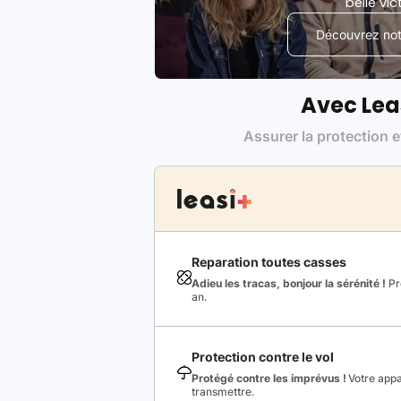
belle vic
Découvrez notr
Avec Lea
Assurer la protection e
Reparation toutes casses
Adieu les tracas, bonjour la sérénité !
Pro
an.
Protection contre le vol
Protégé contre les imprévus !
Votre appa
transmettre.