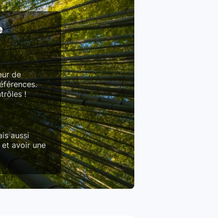
e
eur de
références.
trôles !
is aussi
 et avoir une