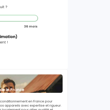
it ?
36 mois
timation)
ent !
de in France
reconditionnement en France pour
s appareils avec expertise et rigueur.
 localement pour allier qualité et