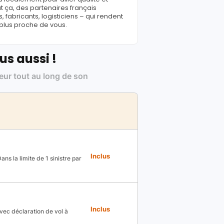
ut ça, des partenaires français
fabricants, logisticiens – qui rendent
 plus proche de vous.
us aussi !
leur tout au long de son
Inclus
ns la limite de 1 sinistre par
Inclus
avec déclaration de vol à