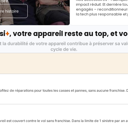
toire.
impact réduit. Et derrière to
engagés – reconditionneurs, 
e histoire
la tech plus responsable et
si
+
, votre appareil reste au top, et vo
t la durabilité de votre appareil contribue à préserver sa va
cycle de vie.
fitez de réparations pour toutes les casses et pannes, sans aucune franchise. Da
reil est couvert contre le vol sans franchise. Dans la limite de 1 sinistre par an 