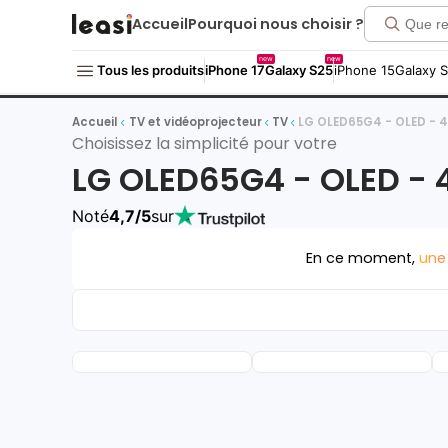
Accueil
Pourquoi nous choisir ?
new
new
Tous les produits
iPhone 17
Galaxy S25
iPhone 15
Galaxy 
Accueil
TV et vidéoprojecteur
TV
LG OLED65G4 - OLED - 4
Choisissez la simplicité pour votre
LG OLED65G4 - OLED - 
Noté
4,7/5
sur
En ce moment,
une