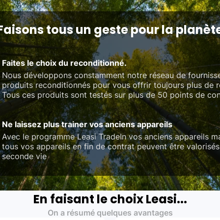
Faisons tous un geste pour la planèt
Faites le choix du reconditionné.
Nous développons constamment notre réseau de fourniss
produits reconditionnés pour vous offrir toujours plus de 
Tous ces produits sont testés sur plus de 50 points de con
Ne laissez plus trainer vos anciens appareils
Avec le programme Leasi TradeIn vos anciens appareils ma
tous vos appareils en fin de contrat peuvent être valorisés
seconde vie
En faisant le choix Leasi...
On a résumé quelques avantages