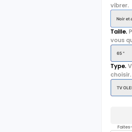
vibrer.
Noir et
Taille.
P
vous qu
65 "
Type.
V
choisir.
TV OLE
Faite