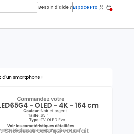
Besoin d'aide ?
Espace Pro
t d'un smartphone !
Commandez votre
LED65G4 - OLED - 4K - 164 cm
Couleur :
Noir et argent
Taille :
65 "
Type
:
TV OLED Evo
Voir les caractéristiques détaillées
.
Choisissez celle qui vous fait
Modèle disponible avec d'autres options