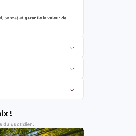
ol, panne) et
garantie la valeur de
 mettre en concurrence de nombreuse
aleur de rachat du produit (cette
eurs de renoms, ne proposons que des
?
Français et Européen, engagés dans
ix !
s du quotidien.
es produits)