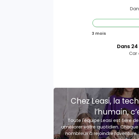
Dan
3 mois
Dans
24
Car 
Chez Leasi, la tech
l’humain, c’
Toute l'équipe Leasi est fière de
améliorer votre quotidien. Chaque 
nombreux à rejoindre l’aventure. 