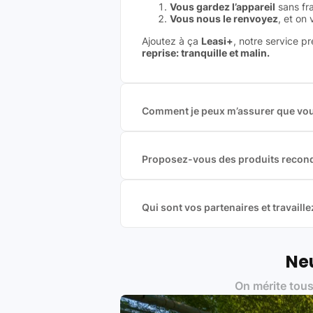
Vous gardez l’appareil
sans fra
Vous nous le renvoyez
, et on
Ajoutez à ça
Leasi+
, notre service p
reprise: tranquille et malin.
Comment je peux m’assurer que vous
Nous sommes connecté à l’ensemble 
offres et vous garantir le meilleur p
commission est exclusivement payé p
Proposez-vous des produits recond
Nous proposons des produits neufs e
produits officiels de grandes marques
Qui sont vos partenaires et travai
Oui, chez Leasi, on sélectionne nos p
une démarche écoresponsable, éthiq
Labels environnementaux & qualité de
Neu
Certifications ADEME / ISO 140
On mérite tous
Produits testés et vérifiés sel
Respect des normes RAEE, RoHS,