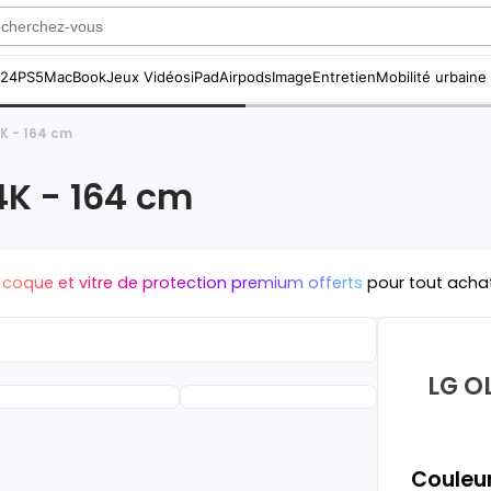
S24
PS5
MacBook
Jeux Vidéos
iPad
Airpods
Image
Entretien
Mobilité urbaine
K - 164 cm
4K - 164 cm
 coque et vitre de protection premium offerts
pour tout acha
LG O
Couleur