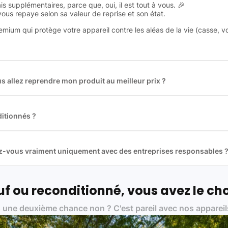
is supplémentaires, parce que, oui, il est tout à vous. 🎉
 vous repaye selon sa valeur de reprise et son état.
remium qui protège votre appareil contre les aléas de la vie (casse, v
 allez reprendre mon produit au meilleur prix ?
des plus gros acteurs européens du marché ce qui nous permet de
rix de rachat. De plus, nous sommes rémunéré à la commission sur la v
ar les acheteurs).
itionnés ?
t reconditionnés. Nous travaillons exclusivement avec des fourniss
 et du reconditionné de haute qualité
llez-vous vraiment uniquement avec des entreprises responsables 
artenaires avec soin, et
on travaille uniquement avec des acteurs 
ue, et de qualité.
 nos partenaires :
f ou reconditionné, vous avez le cho
01 pour le traitement des déchets électroniques (DEEE)
 une deuxième chance non ? C'est pareil avec nos appareil
on des standards rigoureux (80 à 100 points de contrôle en fonction d
 et du référentiel QualiRepar (bonus réparation)