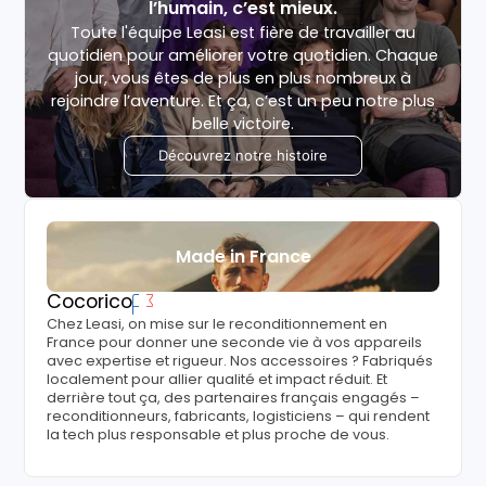
l’humain, c’est mieux.
Toute l'équipe Leasi est fière de travailler au
quotidien pour améliorer votre quotidien. Chaque
jour, vous êtes de plus en plus nombreux à
rejoindre l’aventure. Et ça, c’est un peu notre plus
belle victoire.
Découvrez notre histoire
Made in France
Cocorico
Chez Leasi, on mise sur le reconditionnement en
France pour donner une seconde vie à vos appareils
avec expertise et rigueur. Nos accessoires ? Fabriqués
localement pour allier qualité et impact réduit. Et
derrière tout ça, des partenaires français engagés –
reconditionneurs, fabricants, logisticiens – qui rendent
la tech plus responsable et plus proche de vous.