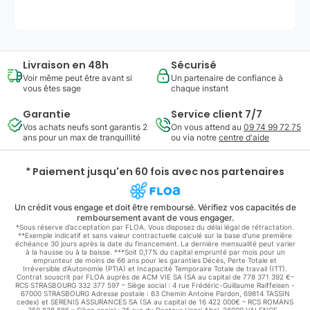
Livraison en 48h
Sécurisé
Voir même peut être avant si
Un partenaire de confiance à
vous êtes sage
chaque instant
Garantie
Service client 7/7
Vos achats neufs sont garantis 2
On vous attend au
09 74 99 72 75
ans pour un max de tranquillité
ou via notre
centre d'aide
* Paiement jusqu'en 60 fois avec nos partenaires
Un crédit vous engage et doit être remboursé. Vérifiez vos capacités de
remboursement avant de vous engager.
*Sous réserve d’acceptation par FLOA. Vous disposez du délai légal de rétractation.
**Exemple indicatif et sans valeur contractuelle calculé sur la base d'une première
échéance 30 jours après la date du financement. La dernière mensualité peut varier
à la hausse ou à la baisse. ***Soit 0,17% du capital emprunté par mois pour un
emprunteur de moins de 66 ans pour les garanties Décès, Perte Totale et
Irréversible d'Autonomie (PTIA) et Incapacité Temporaire Totale de travail (ITT).
Contrat souscrit par FLOA auprès de ACM VIE SA (SA au capital de 778 371 392 €–
RCS STRASBOURG 332 377 597 – Siège social : 4 rue Frédéric-Guillaume Raiffeisen -
67000 STRASBOURG Adresse postale : 63 Chemin Antoine Pardon, 69814 TASSIN
cedex) et SERENIS ASSURANCES SA (SA au capital de 16 422 000€ – RCS ROMANS
350 838 686 – Siège social : 25 rue du Docteur Henri Abel, 26000 VALENCE -