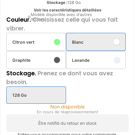
Stockage :
128 Go
Voir les caractéristiques détaillées
Modèle disponible avec d'autres
Couleur.
Choisissez celle qui vous fait
options
vibrer.
Citron vert
Blanc
Graphite
Lavande
Stockage.
Prenez ce dont vous avez
besoin.
128 Go
Non disponible
En cours de réaprovisionnement
Être notifié du retour en stock
Faites-vous accompagner pour votre commande.