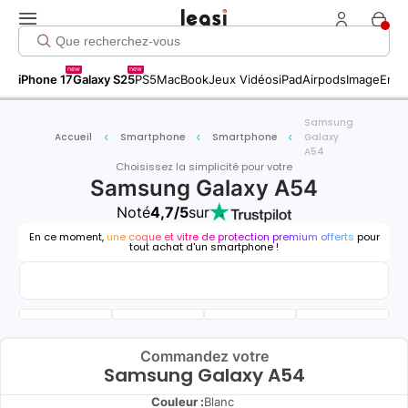
new
new
iPhone 17
Galaxy S25
PS5
MacBook
Jeux Vidéos
iPad
Airpods
Image
Entr
Samsung
Accueil
Smartphone
Smartphone
Galaxy
A54
Choisissez la simplicité pour votre
Samsung Galaxy A54
Noté
4,7/5
sur
En ce moment,
une coque et vitre de protection premium offerts
pour
tout achat d'un smartphone !
Commandez votre
Samsung Galaxy A54
Couleur :
Blanc