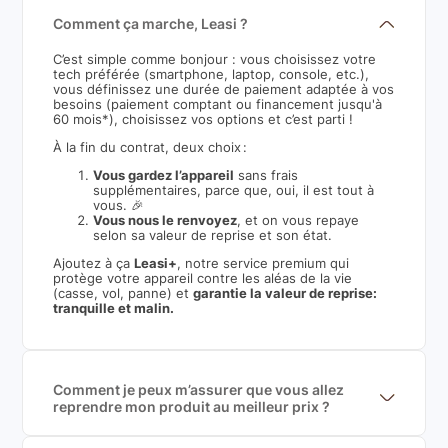
Comment ça marche, Leasi ?
C’est simple comme bonjour : vous choisissez votre
tech préférée (smartphone, laptop, console, etc.),
vous définissez une durée de paiement adaptée à vos
besoins (paiement comptant ou financement jusqu'à
60 mois*), choisissez vos options et c’est parti !
À la fin du contrat, deux choix :
Vous gardez l’appareil
sans frais
supplémentaires, parce que, oui, il est tout à
vous. 🎉
Vous nous le renvoyez
, et on vous repaye
selon sa valeur de reprise et son état.
Ajoutez à ça
Leasi+
, notre service premium qui
protège votre appareil contre les aléas de la vie
(casse, vol, panne) et
garantie la valeur de reprise:
tranquille et malin.
Comment je peux m’assurer que vous allez
reprendre mon produit au meilleur prix ?
Nous sommes connecté à l’ensemble des plus gros
acteurs européens du marché ce qui nous permet de