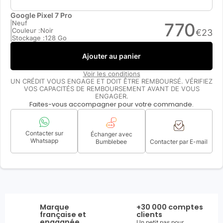
Google Pixel 7 Pro
Neuf
770
Couleur :
Noir
€
23
Stockage :
128 Go
Ajouter au panier
Voir les conditions
UN CRÉDIT VOUS ENGAGE ET DOIT ÊTRE REMBOURSÉ. VÉRIFIEZ
VOS CAPACITÉS DE REMBOURSEMENT AVANT DE VOUS
ENGAGER.
Faites-vous accompagner pour votre commande.
Contacter sur
Échanger avec
Whatsapp
Bumblebee
Contacter par E-mail
Marque
+30 000 comptes
française et
clients
engagnée
Un petit pas pour