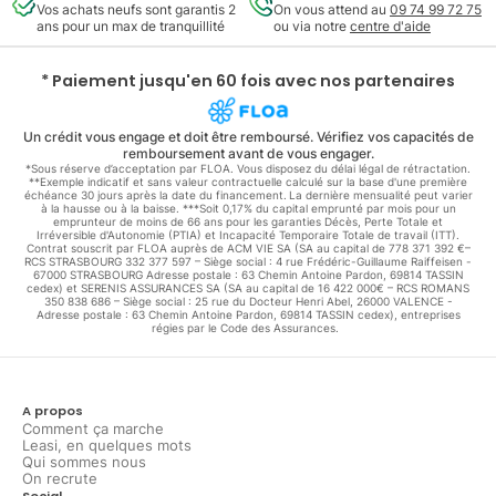
Vos achats neufs sont garantis 2
On vous attend au
09 74 99 72 75
ans pour un max de tranquillité
ou via notre
centre d'aide
* Paiement jusqu'en 60 fois avec nos partenaires
Un crédit vous engage et doit être remboursé. Vérifiez vos capacités de
remboursement avant de vous engager.
*Sous réserve d’acceptation par FLOA. Vous disposez du délai légal de rétractation.
**Exemple indicatif et sans valeur contractuelle calculé sur la base d'une première
échéance 30 jours après la date du financement. La dernière mensualité peut varier
à la hausse ou à la baisse. ***Soit 0,17% du capital emprunté par mois pour un
emprunteur de moins de 66 ans pour les garanties Décès, Perte Totale et
Irréversible d'Autonomie (PTIA) et Incapacité Temporaire Totale de travail (ITT).
Contrat souscrit par FLOA auprès de ACM VIE SA (SA au capital de 778 371 392 €–
RCS STRASBOURG 332 377 597 – Siège social : 4 rue Frédéric-Guillaume Raiffeisen -
67000 STRASBOURG Adresse postale : 63 Chemin Antoine Pardon, 69814 TASSIN
cedex) et SERENIS ASSURANCES SA (SA au capital de 16 422 000€ – RCS ROMANS
350 838 686 – Siège social : 25 rue du Docteur Henri Abel, 26000 VALENCE -
Adresse postale : 63 Chemin Antoine Pardon, 69814 TASSIN cedex), entreprises
régies par le Code des Assurances.
A propos
Comment ça marche
Leasi, en quelques mots
Qui sommes nous
On recrute