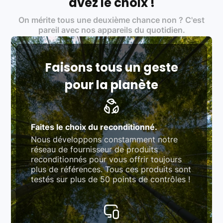
avez le choix !
Certifications ADEME / ISO 14001 pour le
On mérite tous une deuxième chance non ? C'est
traitement des déchets électroniques (DEEE)
Produits testés et vérifiés selon des standards
pareil avec nos appareils du quotidien.
rigoureux (80 à 100 points de contrôle en
fonction des produits)
Respect des normes RAEE, RoHS, et du
référentiel QualiRepar (bonus réparation)
Faisons tous un geste
pour la planète
Faites le choix du reconditionné.
Nous développons constamment notre
réseau de fournisseur de produits
reconditionnés pour vous offrir toujours
plus de références. Tous ces produits sont
testés sur plus de 50 points de contrôles !