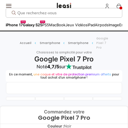
new
new
iPhone 17
Galaxy S25
PS5
MacBook
Jeux Vidéos
iPad
Airpods
Image
Entr
Google
Accueil
Smartphone
Smartphone
Pixel 7
Pro
Choisissez la simplicité pour votre
Google Pixel 7 Pro
Noté
4,7/5
sur
En ce moment,
une coque et vitre de protection premium offerts
pour
tout achat d'un smartphone !
Commandez votre
Google Pixel 7 Pro
Couleur :
Noir