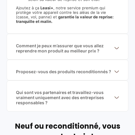
Ajoutez à ça
Leasi+
, notre service premium qui
protège votre appareil contre les aléas de la vie
(casse, vol, panne) et
garantie la valeur de reprise:
tranquille et malin.
Comment je peux m’assurer que vous allez
reprendre mon produit au meilleur prix ?
Nous sommes connecté à l’ensemble des plus gros
acteurs européens du marché ce qui nous permet de
mettre en concurrence de nombreuse offres et vous
garantir le meilleur prix de rachat. De plus, nous
Proposez-vous des produits reconditionnés ?
sommes rémunéré à la commission sur la valeur de
Nous proposons des produits neufs et
rachat du produit (cette commission est
reconditionnés. Nous travaillons exclusivement avec
exclusivement payé par les acheteurs).
des fournisseurs de renoms, ne proposons que des
produits officiels de grandes marques et du
Qui sont vos partenaires et travaillez-vous
reconditionné de haute qualité
vraiment uniquement avec des entreprises
responsables ?
Oui, chez Leasi, on sélectionne nos partenaires avec
soin, et
on travaille uniquement avec des acteurs
Français et Européen, engagés dans une démarche
écoresponsable, éthique, et de qualité.
Neuf ou reconditionné, vous
Labels environnementaux & qualité de nos partenaires
: