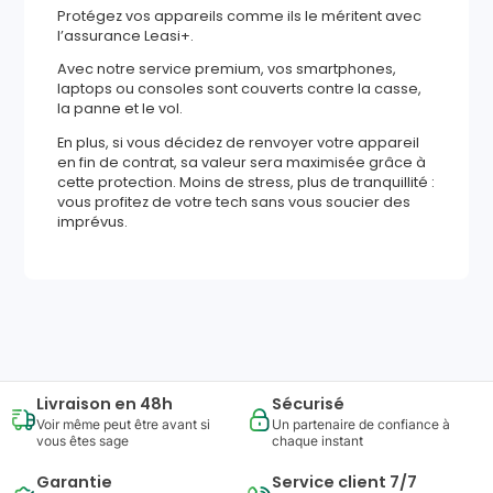
Protégez vos appareils comme ils le méritent avec
l’assurance Leasi+.
Avec notre service premium, vos smartphones,
laptops ou consoles sont couverts contre la casse,
la panne et le vol.
En plus, si vous décidez de renvoyer votre appareil
en fin de contrat, sa valeur sera maximisée grâce à
cette protection. Moins de stress, plus de tranquillité :
vous profitez de votre tech sans vous soucier des
imprévus.
770
,
23
€
Ajouter au panier
Reprise minimum
garantie
240
€
Livraison en 48h
Sécurisé
Voir même peut être avant si
Un partenaire de confiance à
vous êtes sage
chaque instant
Garantie
Service client 7/7