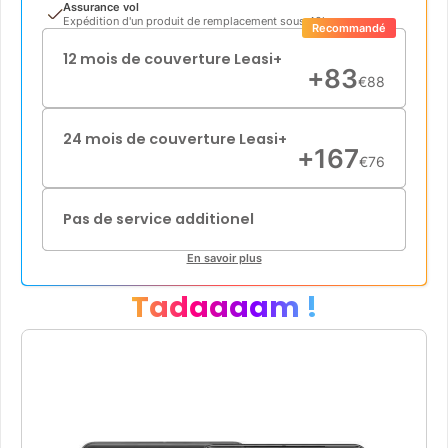
Assurance vol
Expédition d'un produit de remplacement sous 48h
Recommandé
12 mois de couverture Leasi+
+
83
€
88
24 mois de couverture Leasi+
+
167
€
76
Pas de service additionel
En savoir plus
Tadaaaam !