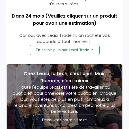
d'autres durées
Dans
24
mois
(Veuillez cliquer sur un produit
pour avoir une estimation)
Car oui, avec Leasi Trade In, on rachète vos
appareils à tout moment !
En savoir plus sur Leasi Trade In
Chez Leasi, la tech, c’est bien. Mais
l’humain, c’est mieux.
Toute l'équipe Leasi est fière de travailler au
quotidien pour améliorer votre quotidien. Chaque
jour, vous êtes de plus en plus nombreux à
rejoindre l’aventure. Et ça, c’est un peu notre plus
belle victoire.
Découvrez notre histoire