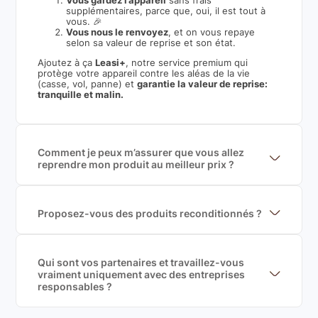
Vous gardez l’appareil
sans frais
supplémentaires, parce que, oui, il est tout à
vous. 🎉
Vous nous le renvoyez
, et on vous repaye
selon sa valeur de reprise et son état.
Ajoutez à ça
Leasi+
, notre service premium qui
protège votre appareil contre les aléas de la vie
(casse, vol, panne) et
garantie la valeur de reprise:
tranquille et malin.
Comment je peux m’assurer que vous allez
reprendre mon produit au meilleur prix ?
Nous sommes connecté à l’ensemble des plus gros
acteurs européens du marché ce qui nous permet de
mettre en concurrence de nombreuse offres et vous
garantir le meilleur prix de rachat. De plus, nous
Proposez-vous des produits reconditionnés ?
sommes rémunéré à la commission sur la valeur de
Nous proposons des produits neufs et
rachat du produit (cette commission est
reconditionnés. Nous travaillons exclusivement avec
exclusivement payé par les acheteurs).
des fournisseurs de renoms, ne proposons que des
produits officiels de grandes marques et du
Qui sont vos partenaires et travaillez-vous
reconditionné de haute qualité
vraiment uniquement avec des entreprises
responsables ?
Oui, chez Leasi, on sélectionne nos partenaires avec
soin, et
on travaille uniquement avec des acteurs