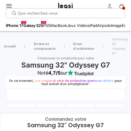
new
new
iPhone 17
Galaxy S25
PS5
MacBook
Jeux Vidéos
iPad
Airpods
Image
Entr
Samsung
Écrans et
Écran
32"
Accueil
composants
d'ordinateur
Odyssey
G7
Choisissez la simplicité pour votre
Samsung 32" Odyssey G7
Noté
4,7/5
sur
En ce moment,
une coque et vitre de protection premium offerts
pour
tout achat d'un smartphone !
Commandez votre
Samsung 32" Odyssey G7