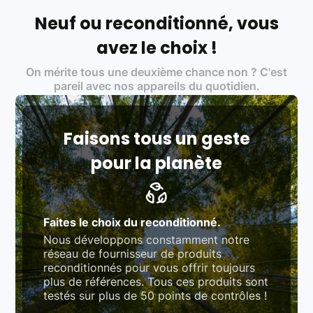
Français et Européen, engagés dans une démarche
écoresponsable, éthique, et de qualité.
Neuf ou reconditionné, vous
Labels environnementaux & qualité de nos partenaires
:
avez le choix !
Certifications ADEME / ISO 14001 pour le
On mérite tous une deuxième chance non ? C'est
traitement des déchets électroniques (DEEE)
Produits testés et vérifiés selon des standards
pareil avec nos appareils du quotidien.
rigoureux (80 à 100 points de contrôle en
fonction des produits)
Respect des normes RAEE, RoHS, et du
référentiel QualiRepar (bonus réparation)
Faisons tous un geste
pour la planète
Faites le choix du reconditionné.
Nous développons constamment notre
réseau de fournisseur de produits
reconditionnés pour vous offrir toujours
plus de références. Tous ces produits sont
testés sur plus de 50 points de contrôles !