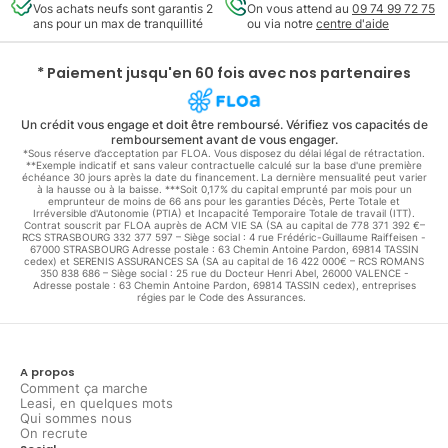
Vos achats neufs sont garantis 2
On vous attend au
09 74 99 72 75
ans pour un max de tranquillité
ou via notre
centre d'aide
* Paiement jusqu'en 60 fois avec nos partenaires
Un crédit vous engage et doit être remboursé. Vérifiez vos capacités de
remboursement avant de vous engager.
*Sous réserve d’acceptation par FLOA. Vous disposez du délai légal de rétractation.
**Exemple indicatif et sans valeur contractuelle calculé sur la base d'une première
échéance 30 jours après la date du financement. La dernière mensualité peut varier
à la hausse ou à la baisse. ***Soit 0,17% du capital emprunté par mois pour un
emprunteur de moins de 66 ans pour les garanties Décès, Perte Totale et
Irréversible d'Autonomie (PTIA) et Incapacité Temporaire Totale de travail (ITT).
Contrat souscrit par FLOA auprès de ACM VIE SA (SA au capital de 778 371 392 €–
RCS STRASBOURG 332 377 597 – Siège social : 4 rue Frédéric-Guillaume Raiffeisen -
67000 STRASBOURG Adresse postale : 63 Chemin Antoine Pardon, 69814 TASSIN
cedex) et SERENIS ASSURANCES SA (SA au capital de 16 422 000€ – RCS ROMANS
350 838 686 – Siège social : 25 rue du Docteur Henri Abel, 26000 VALENCE -
Adresse postale : 63 Chemin Antoine Pardon, 69814 TASSIN cedex), entreprises
régies par le Code des Assurances.
A propos
Comment ça marche
Leasi, en quelques mots
Qui sommes nous
On recrute