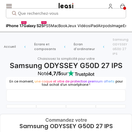
new
new
iPhone 17
Galaxy S25
PS5
MacBook
Jeux Vidéos
iPad
Airpods
Image
Entr
Samsung
Écrans et
Écran
ODYSSEY
Accueil
composants
d'ordinateur
G50D 27
IPS
Choisissez la simplicité pour votre
Samsung ODYSSEY G50D 27 IPS
Noté
4,7/5
sur
En ce moment,
une coque et vitre de protection premium offerts
pour
tout achat d'un smartphone !
Commandez votre
Samsung ODYSSEY G50D 27 IPS