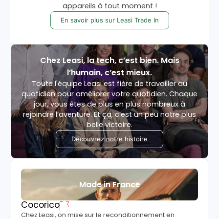
appareils à tout moment !
En savoir plus sur Leasi Trade In
Chez Leasi, la tech, c’est bien. Mais
l’humain, c’est mieux.
Toute l'équipe Leasi est fière de travailler au
quotidien pour améliorer votre quotidien. Chaque
jour, vous êtes de plus en plus nombreux à
rejoindre l’aventure. Et ça, c’est un peu notre plus
belle victoire.
Découvrez notre histoire
Made in France
Cocorico
Chez Leasi, on mise sur le reconditionnement en