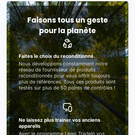
fonction des produits)
Respect des normes RAEE, RoHS, et du
référentiel QualiRepar (bonus réparation)
Faisons tous un geste
pour la planète
Faites le choix du reconditionné.
Nous développons constamment notre
réseau de fournisseur de produits
reconditionnés pour vous offrir toujours
plus de références. Tous ces produits sont
testés sur plus de 50 points de contrôles !
Ne laissez plus trainer vos anciens
appareils
Avec le programme Leasi TradeIn vos