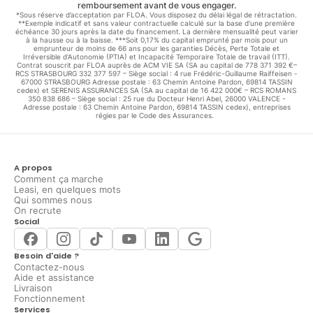
remboursement avant de vous engager.
*Sous réserve d’acceptation par FLOA. Vous disposez du délai légal de rétractation.
**Exemple indicatif et sans valeur contractuelle calculé sur la base d'une première
échéance 30 jours après la date du financement. La dernière mensualité peut varier
à la hausse ou à la baisse. ***Soit 0,17% du capital emprunté par mois pour un
emprunteur de moins de 66 ans pour les garanties Décès, Perte Totale et
Irréversible d'Autonomie (PTIA) et Incapacité Temporaire Totale de travail (ITT).
Contrat souscrit par FLOA auprès de ACM VIE SA (SA au capital de 778 371 392 €–
RCS STRASBOURG 332 377 597 – Siège social : 4 rue Frédéric-Guillaume Raiffeisen -
67000 STRASBOURG Adresse postale : 63 Chemin Antoine Pardon, 69814 TASSIN
cedex) et SERENIS ASSURANCES SA (SA au capital de 16 422 000€ – RCS ROMANS
350 838 686 – Siège social : 25 rue du Docteur Henri Abel, 26000 VALENCE -
Adresse postale : 63 Chemin Antoine Pardon, 69814 TASSIN cedex), entreprises
régies par le Code des Assurances.
A propos
Comment ça marche
Leasi, en quelques mots
Qui sommes nous
On recrute
Social
Besoin d'aide ?
Contactez-nous
Aide et assistance
Livraison
Fonctionnement
Services