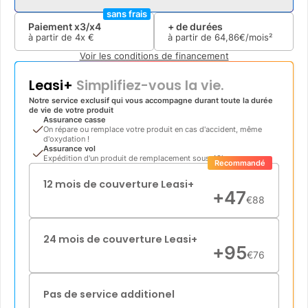
sans frais
Paiement x3/x4
+ de durées
à partir de
4x
€
à partir de
64
,
86
€/mois²
Voir les conditions de financement
Leasi+
Simplifiez-vous la vie.
Notre service exclusif qui vous accompagne durant toute la durée
de vie de votre produit
Assurance casse
On répare ou remplace votre produit en cas d'accident, même
d'oxydation !
Assurance vol
Expédition d'un produit de remplacement sous 48h
Recommandé
12 mois de couverture Leasi+
+
47
€
88
24 mois de couverture Leasi+
+
95
€
76
Pas de service additionel