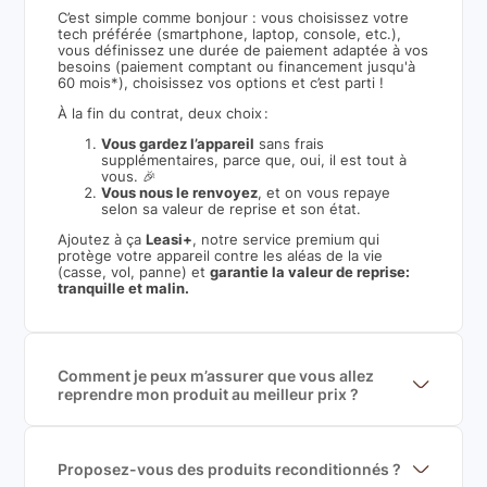
C’est simple comme bonjour : vous choisissez votre
tech préférée (smartphone, laptop, console, etc.),
vous définissez une durée de paiement adaptée à vos
besoins (paiement comptant ou financement jusqu'à
60 mois*), choisissez vos options et c’est parti !
À la fin du contrat, deux choix :
Vous gardez l’appareil
sans frais
supplémentaires, parce que, oui, il est tout à
vous. 🎉
Vous nous le renvoyez
, et on vous repaye
selon sa valeur de reprise et son état.
Ajoutez à ça
Leasi+
, notre service premium qui
protège votre appareil contre les aléas de la vie
(casse, vol, panne) et
garantie la valeur de reprise:
tranquille et malin.
Comment je peux m’assurer que vous allez
reprendre mon produit au meilleur prix ?
Nous sommes connecté à l’ensemble des plus gros
acteurs européens du marché ce qui nous permet de
mettre en concurrence de nombreuse offres et vous
garantir le meilleur prix de rachat. De plus, nous
Proposez-vous des produits reconditionnés ?
sommes rémunéré à la commission sur la valeur de
Nous proposons des produits neufs et