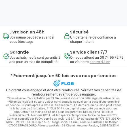
1861
,
54
€
Ajouter au panier
ou à partir de
64
,
86
€/mois
Livraison en 48h
Sécurisé
Voir même peut être avant si
Un partenaire de confiance à
vous êtes sage
chaque instant
Garantie
Service client 7/7
Vos achats neufs sont garantis 2
On vous attend au
09 74 99 72 75
ans pour un max de tranquillité
ou via notre
centre d'aide
* Paiement jusqu'en 60 fois avec nos partenaires
Un crédit vous engage et doit être remboursé. Vérifiez vos capacités de
remboursement avant de vous engager.
*Sous réserve d’acceptation par FLOA. Vous disposez du délai légal de rétractation.
**Exemple indicatif et sans valeur contractuelle calculé sur la base d'une première
échéance 30 jours après la date du financement. La dernière mensualité peut varier
à la hausse ou à la baisse. ***Soit 0,17% du capital emprunté par mois pour un
emprunteur de moins de 66 ans pour les garanties Décès, Perte Totale et
Irréversible d'Autonomie (PTIA) et Incapacité Temporaire Totale de travail (ITT).
Contrat souscrit par FLOA auprès de ACM VIE SA (SA au capital de 778 371 392 €–
RCS STRASBOURG 332 377 597 – Siège social : 4 rue Frédéric-Guillaume Raiffeisen -
67000 STRASBOURG Adresse postale : 63 Chemin Antoine Pardon, 69814 TASSIN