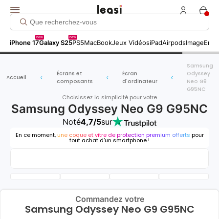
new
new
iPhone 17
Galaxy S25
PS5
MacBook
Jeux Vidéos
iPad
Airpods
Image
Entr
Samsung
Écrans et
Écran
Odyssey
Accueil
composants
d'ordinateur
Neo G9
G95NC
Choisissez la simplicité pour votre
Samsung Odyssey Neo G9 G95NC
Noté
4,7/5
sur
En ce moment,
une coque et vitre de protection premium offerts
pour
tout achat d'un smartphone !
Commandez votre
Samsung Odyssey Neo G9 G95NC