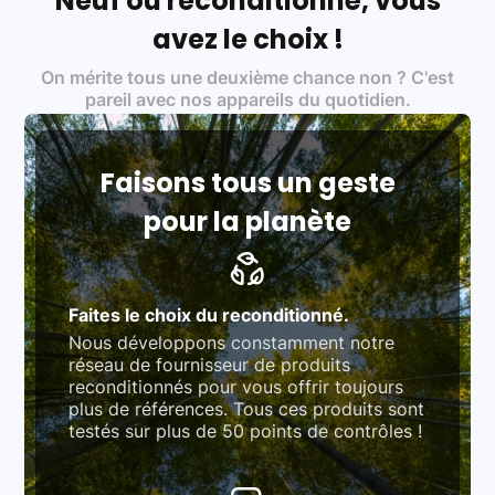
Neuf ou reconditionné, vous
Labels environnementaux & qualité de nos partenaires
:
avez le choix !
Certifications ADEME / ISO 14001 pour le
On mérite tous une deuxième chance non ? C'est
traitement des déchets électroniques (DEEE)
Produits testés et vérifiés selon des standards
pareil avec nos appareils du quotidien.
rigoureux (80 à 100 points de contrôle en
fonction des produits)
Respect des normes RAEE, RoHS, et du
référentiel QualiRepar (bonus réparation)
Faisons tous un geste
pour la planète
Faites le choix du reconditionné.
Nous développons constamment notre
réseau de fournisseur de produits
reconditionnés pour vous offrir toujours
plus de références. Tous ces produits sont
testés sur plus de 50 points de contrôles !