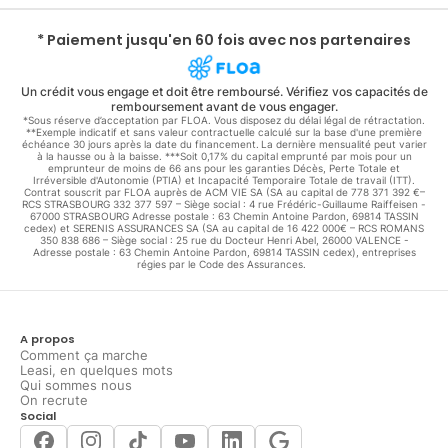
* Paiement jusqu'en 60 fois avec nos partenaires
Un crédit vous engage et doit être remboursé. Vérifiez vos capacités de
remboursement avant de vous engager.
*Sous réserve d’acceptation par FLOA. Vous disposez du délai légal de rétractation.
**Exemple indicatif et sans valeur contractuelle calculé sur la base d'une première
échéance 30 jours après la date du financement. La dernière mensualité peut varier
à la hausse ou à la baisse. ***Soit 0,17% du capital emprunté par mois pour un
emprunteur de moins de 66 ans pour les garanties Décès, Perte Totale et
Irréversible d'Autonomie (PTIA) et Incapacité Temporaire Totale de travail (ITT).
Contrat souscrit par FLOA auprès de ACM VIE SA (SA au capital de 778 371 392 €–
RCS STRASBOURG 332 377 597 – Siège social : 4 rue Frédéric-Guillaume Raiffeisen -
67000 STRASBOURG Adresse postale : 63 Chemin Antoine Pardon, 69814 TASSIN
cedex) et SERENIS ASSURANCES SA (SA au capital de 16 422 000€ – RCS ROMANS
350 838 686 – Siège social : 25 rue du Docteur Henri Abel, 26000 VALENCE -
Adresse postale : 63 Chemin Antoine Pardon, 69814 TASSIN cedex), entreprises
régies par le Code des Assurances.
A propos
Comment ça marche
Leasi, en quelques mots
Qui sommes nous
On recrute
Social