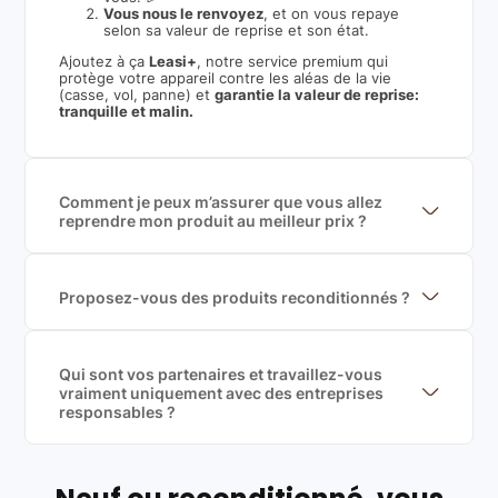
Vous nous le renvoyez
, et on vous repaye
selon sa valeur de reprise et son état.
Ajoutez à ça
Leasi+
, notre service premium qui
protège votre appareil contre les aléas de la vie
(casse, vol, panne) et
garantie la valeur de reprise:
tranquille et malin.
Comment je peux m’assurer que vous allez
reprendre mon produit au meilleur prix ?
Nous sommes connecté à l’ensemble des plus gros
acteurs européens du marché ce qui nous permet de
mettre en concurrence de nombreuse offres et vous
garantir le meilleur prix de rachat. De plus, nous
Proposez-vous des produits reconditionnés ?
sommes rémunéré à la commission sur la valeur de
Nous proposons des produits neufs et
rachat du produit (cette commission est
reconditionnés. Nous travaillons exclusivement avec
exclusivement payé par les acheteurs).
des fournisseurs de renoms, ne proposons que des
produits officiels de grandes marques et du
Qui sont vos partenaires et travaillez-vous
reconditionné de haute qualité
vraiment uniquement avec des entreprises
responsables ?
Oui, chez Leasi, on sélectionne nos partenaires avec
soin, et
on travaille uniquement avec des acteurs
Français et Européen, engagés dans une démarche
écoresponsable, éthique, et de qualité.