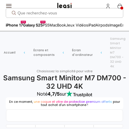
new
new
iPhone 17
Galaxy S25
PS5
MacBook
Jeux Vidéos
iPad
Airpods
Image
Entr
Samsung
Smart
Minitor
Écrans et
Écran
Accueil
M7
composants
d'ordinateur
DM700 -
32 UHD
4K
Choisissez la simplicité pour votre
Samsung Smart Minitor M7 DM700 -
32 UHD 4K
Noté
4,7/5
sur
En ce moment,
une coque et vitre de protection premium offerts
pour
tout achat d'un smartphone !